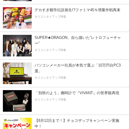
デカすぎ都市伝説発生!?ファミマ45％増量作戦再来
オリコンタイアップ特集
SUPER★DRAGON、自ら描いた”レトロフューチャ
ー”
オリコンタイアップ特集
パソコンメーカー社員が本気で選ぶ「10万円台PC3
選」
オリコンタイアップ特集
「別班のよう」腕時計で『VIVANT』の世界観再現
オリコンタイアップ特集
【8月12日まで！】チョコザップキャンペーン実施
中！