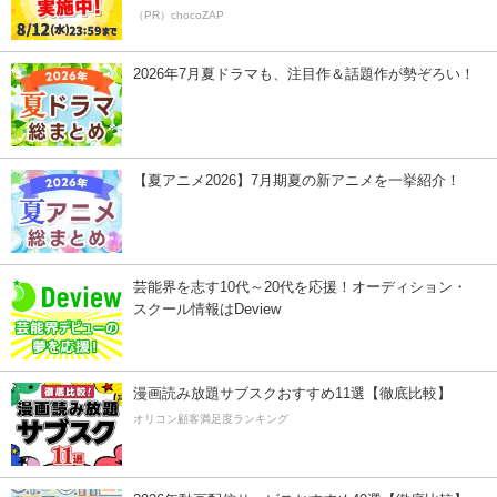
（PR）chocoZAP
2026年7月夏ドラマも、注目作＆話題作が勢ぞろい！
【夏アニメ2026】7月期夏の新アニメを一挙紹介！
芸能界を志す10代～20代を応援！オーディション・
スクール情報はDeview
漫画読み放題サブスクおすすめ11選【徹底比較】
オリコン顧客満足度ランキング