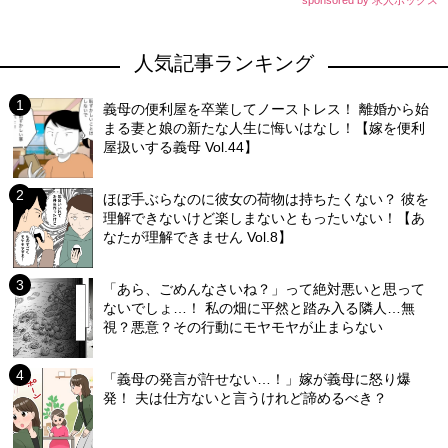
人気記事ランキング
義母の便利屋を卒業してノーストレス！ 離婚から始
まる妻と娘の新たな人生に悔いはなし！【嫁を便利
屋扱いする義母 Vol.44】
ほぼ手ぶらなのに彼女の荷物は持ちたくない？ 彼を
理解できないけど楽しまないともったいない！【あ
なたが理解できません Vol.8】
「あら、ごめんなさいね？」って絶対悪いと思って
ないでしょ…！ 私の畑に平然と踏み入る隣人…無
視？悪意？その行動にモヤモヤが止まらない
「義母の発言が許せない…！」嫁が義母に怒り爆
発！ 夫は仕方ないと言うけれど諦めるべき？