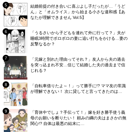
結婚前提の付き合いに喜ぶよし子だったが…「うど
ん」と「オムライス」から始まる小さな違和感【あ
なたが理解できません Vol.5】
「うるさいから子どもを連れて外に行って？」夫が
睡眠3時間でボロボロの妻に追い打ちをかける…妻の
反撃なるか？
「元嫁と別れた理由ってそれ？」友人から夫の過去
を突っ込まれ不安…信じて結婚した夫の過去まで信
じれる？
「自転車借りたよ～！」って勝手に!? ママ友の常識
が理解できない！ 次に貸してと言ってきたのは…
「育休中でしょ？手伝って！」嫁を好き勝手使う義
母のお願いを断りたい！ 頼みの綱の夫はまさかの無
関心!? 自体は最悪の結末に…