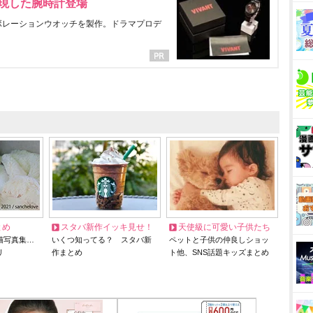
表現した腕時計登場
ラボレーションウオッチを製作。ドラマプロデ
とめ
スタバ新作イッキ見せ！
天使級に可愛い子供たち
猫写真集…
いくつ知ってる？ スタバ新
ペットと子供の仲良しショッ
リ
作まとめ
ト他、SNS話題キッズまとめ