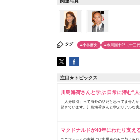
関連写真
タグ
#小林麻央
#市川團十郎（十三
注目★トピックス
川島海荷さんと学ぶ 日常に潜む“人
「人身取引」って海外の話だと思ってませんか
起きています。川島海荷さんと学ぶリアルな実
マクドナルドが40年にわたり支え
ユニフォームの右袖には出場者のみに与えられ