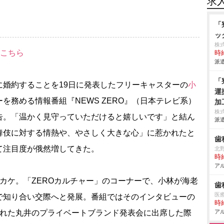
求
「
ッ
株
はこちら
時給
派遣
「
に婚約することを19日に発表したフリーキャスターの
小
運
を務める情報番組『NEWS ZERO』（日本テレビ系）
加
エ
株
告。「温かく見守っていただけると嬉しいです」と結ん
派遣
組
舞伎に対する情熱や、やさしく大きな心」に惹かれたと
場
歯
て注目度が俄然増してきた。
北
時給
アル
カケ。「ZEROカルチャー」のコーナーで、小林が海老
歯
医
で知り合い交際へと発展。番組ではそのインタビューの
時給
われた丸井のプライベートブランド発表会に出席した際
アル