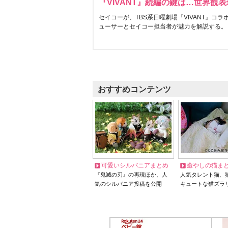
『VIVANT』続編の鍵は…世界観
セイコーが、TBS系日曜劇場『VIVANT』コ
ューサーとセイコー担当者が魅力を解説する。
おすすめコンテンツ
可愛いシルバニアまとめ
癒やしの猫ま
『鬼滅の刃』の再現ほか、人
人気タレント猫、
気のシルバニア投稿を公開
キュートな猫ズラ