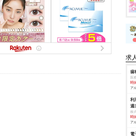
求
歯
医
時給
アル
利
週
株
時給
アル
電