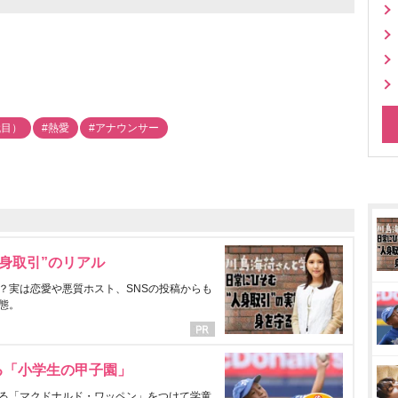
代目）
#熱愛
#アナウンサー
身取引”のリアル
？実は恋愛や悪質ホスト、SNSの投稿からも
態。
る「小学生の甲子園」
る「マクドナルド・ワッペン」をつけて学童