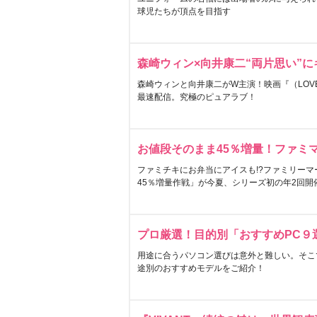
球児たちが頂点を目指す
森崎ウィン×向井康二“両片思い”
森崎ウィンと向井康二がW主演！映画『（LOVE S
最速配信。究極のピュアラブ！
お値段そのまま45％増量！ファミ
ファミチキにお弁当にアイスも!?ファミリーマ
45％増量作戦」が今夏、シリーズ初の年2回開
プロ厳選！目的別「おすすめPC９
用途に合うパソコン選びは意外と難しい。そこ
途別のおすすめモデルをご紹介！