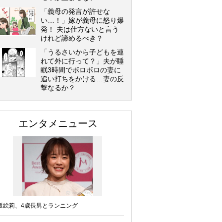
「義母の発言が許せな
い…！」嫁が義母に怒り爆
発！ 夫は仕方ないと言う
けれど諦めるべき？
「うるさいから子どもを連
れて外に行って？」夫が睡
眠3時間でボロボロの妻に
追い打ちをかける…妻の反
撃なるか？
エンタメニュース
坂絵莉、4歳長男とランニング