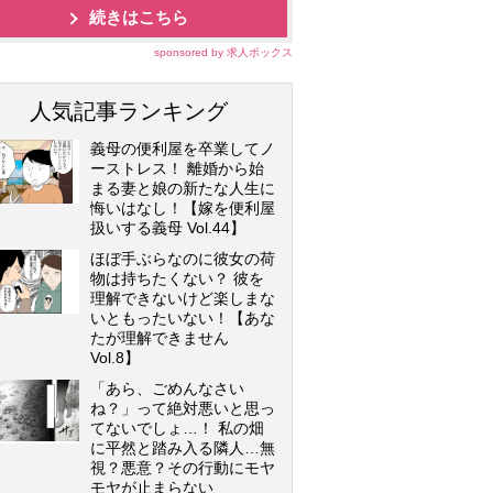
続きはこちら
sponsored by 求人ボックス
人気記事ランキング
義母の便利屋を卒業してノ
ーストレス！ 離婚から始
まる妻と娘の新たな人生に
悔いはなし！【嫁を便利屋
扱いする義母 Vol.44】
ほぼ手ぶらなのに彼女の荷
物は持ちたくない？ 彼を
理解できないけど楽しまな
いともったいない！【あな
たが理解できません
Vol.8】
「あら、ごめんなさい
ね？」って絶対悪いと思っ
てないでしょ…！ 私の畑
に平然と踏み入る隣人…無
視？悪意？その行動にモヤ
モヤが止まらない