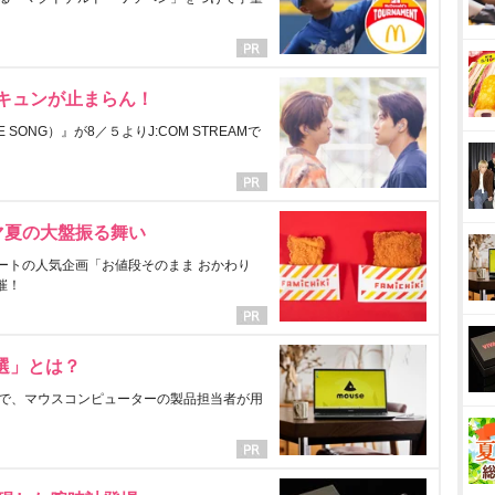
にキュンが止まらん！
ONG）』が8／５よりJ:COM STREAMで
マ夏の大盤振る舞い
ートの人気企画「お値段そのまま おかわり
催！
選」とは？
で、マウスコンピューターの製品担当者が用