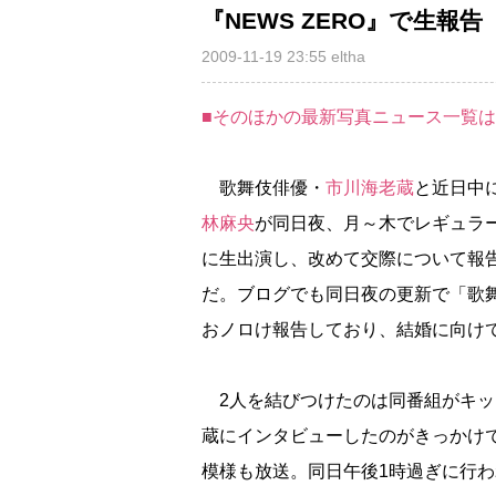
『NEWS ZERO』で生報告
2009-11-19 23:55
eltha
■そのほかの最新写真ニュース一覧
歌舞伎俳優・
市川海老蔵
と近日中
林麻央
が同日夜、月～木でレギュラー
に生出演し、改めて交際について報
だ。ブログでも同日夜の更新で「歌
おノロけ報告しており、結婚に向け
2人を結びつけたのは同番組がキッ
蔵にインタビューしたのがきっかけ
模様も放送。同日午後1時過ぎに行