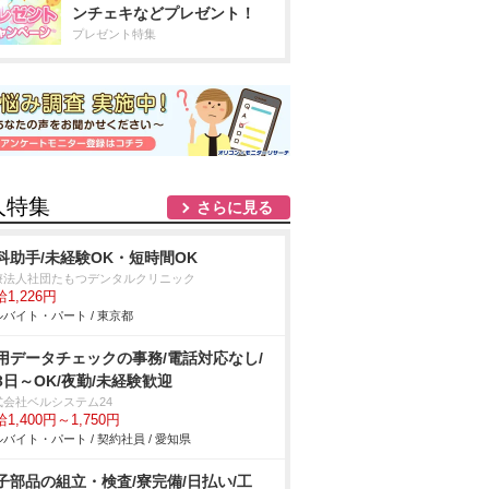
ンチェキなどプレゼント！
プレゼント特集
人特集
さらに見る
科助手/未経験OK・短時間OK
療法人社団たもつデンタルクリニック
1,226円
バイト・パート / 東京都
用データチェックの事務/電話対応なし/
3日～OK/夜勤/未経験歓迎
式会社ベルシステム24
1,400円～1,750円
バイト・パート / 契約社員 / 愛知県
子部品の組立・検査/寮完備/日払い/工