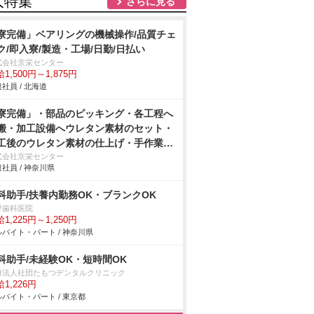
人特集
さらに見る
寮完備」ベアリングの機械操作/品質チェ
ク/即入寮/製造・工場/日勤/日払い
式会社京栄センター
1,500円～1,875円
社員 / 北海道
寮完備」・部品のピッキング・各工程へ
搬・加工設備へウレタン素材のセット・
工後のウレタン素材の仕上げ・手作業
アドライバーを使用しての車用シートの
式会社京栄センター
社員 / 神奈川県
付け・製品の検査作業/即入寮/製造・工
科助手/扶養内勤務OK・ブランクOK
野歯科医院
1,225円～1,250円
バイト・パート / 神奈川県
科助手/未経験OK・短時間OK
療法人社団たもつデンタルクリニック
1,226円
バイト・パート / 東京都