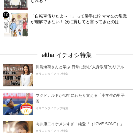
じれる？
「自転車借りたよ～！」って勝手に!? ママ友の常識
が理解できない！ 次に貸してと言ってきたのは…
eltha イチオシ特集
川島海荷さんと学ぶ 日常に潜む“人身取引”のリアル
オリコンタイアップ特集
マクドナルドが40年にわたり支える「小学生の甲子
園」
オリコンタイアップ特集
向井康二イケメンすぎ！純愛『（LOVE SONG）』
オリコンタイアップ特集