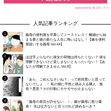
sponsored by 求人ボックス
人気記事ランキング
義母の便利屋を卒業してノーストレス！ 離婚から始
まる妻と娘の新たな人生に悔いはなし！【嫁を便利
屋扱いする義母 Vol.44】
ほぼ手ぶらなのに彼女の荷物は持ちたくない？ 彼を
理解できないけど楽しまないともったいない！【あ
なたが理解できません Vol.8】
「あら、ごめんなさいね？」って絶対悪いと思って
ないでしょ…！ 私の畑に平然と踏み入る隣人…無
視？悪意？その行動にモヤモヤが止まらない
「義母の発言が許せない…！」嫁が義母に怒り爆
発！ 夫は仕方ないと言うけれど諦めるべき？