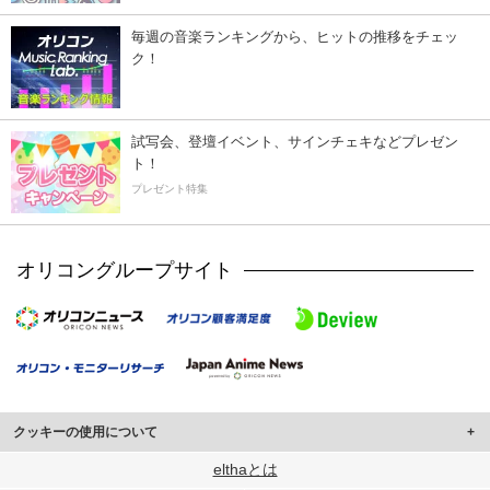
毎週の音楽ランキングから、ヒットの推移をチェッ
ク！
試写会、登壇イベント、サインチェキなどプレゼン
ト！
プレゼント特集
オリコングループサイト
クッキーの使用について
このサイトでは Cookie を使用して、ユーザーに合わせたコンテンツや広告の
elthaとは
表示、ソーシャル メディア機能の提供、広告の表示回数やクリック数の測定を