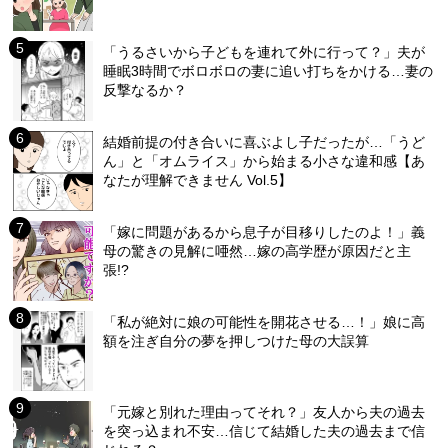
「うるさいから子どもを連れて外に行って？」夫が
睡眠3時間でボロボロの妻に追い打ちをかける…妻の
反撃なるか？
結婚前提の付き合いに喜ぶよし子だったが…「うど
ん」と「オムライス」から始まる小さな違和感【あ
なたが理解できません Vol.5】
「嫁に問題があるから息子が目移りしたのよ！」義
母の驚きの見解に唖然…嫁の高学歴が原因だと主
張!?
「私が絶対に娘の可能性を開花させる…！」娘に高
額を注ぎ自分の夢を押しつけた母の大誤算
「元嫁と別れた理由ってそれ？」友人から夫の過去
を突っ込まれ不安…信じて結婚した夫の過去まで信