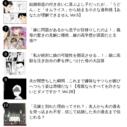
結婚前提の付き合いに喜ぶよし子だったが…「うど
ん」と「オムライス」から始まる小さな違和感【あ
なたが理解できません Vol.5】
「嫁に問題があるから息子が目移りしたのよ！」義
母の驚きの見解に唖然…嫁の高学歴が原因だと主
張!?
「私が絶対に娘の可能性を開花させる…！」娘に高
額を注ぎ自分の夢を押しつけた母の大誤算
夫が闇堕ちした瞬間…これまで嫌味なヤツらが媚び
へつらう姿は滑稽だな！【母親ならすべてを許さな
いとダメですか？ Vol.28】
「元嫁と別れた理由ってそれ？」友人から夫の過去
を突っ込まれ不安…信じて結婚した夫の過去まで信
じれる？