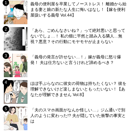
義母の便利屋を卒業してノーストレス！ 離婚から始
まる妻と娘の新たな人生に悔いはなし！【嫁を便利
屋扱いする義母 Vol.44】
「あら、ごめんなさいね？」って絶対悪いと思って
ないでしょ…！ 私の畑に平然と踏み入る隣人…無
視？悪意？その行動にモヤモヤが止まらない
「義母の発言が許せない…！」嫁が義母に怒り爆
発！ 夫は仕方ないと言うけれど諦めるべき？
ほぼ手ぶらなのに彼女の荷物は持ちたくない？ 彼を
理解できないけど楽しまないともったいない！【あ
なたが理解できません Vol.8】
「夫のスマホ画面がなんか怪しい…」ジム通いで別
人のように変わった!? 夫が隠していた衝撃の事実と
は