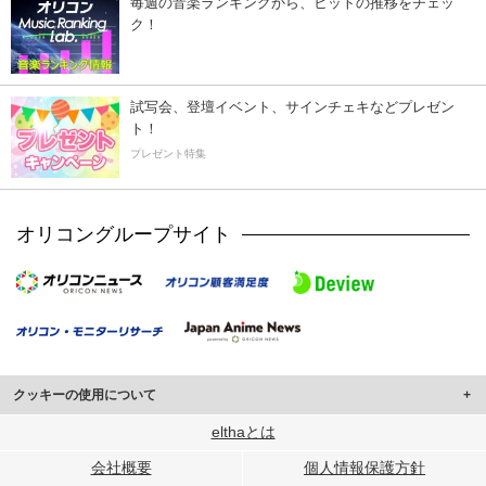
毎週の音楽ランキングから、ヒットの推移をチェッ
ク！
試写会、登壇イベント、サインチェキなどプレゼン
ト！
プレゼント特集
オリコングループサイト
クッキーの使用について
このサイトでは Cookie を使用して、ユーザーに合わせたコンテンツや広告の
elthaとは
表示、ソーシャル メディア機能の提供、広告の表示回数やクリック数の測定を
会社概要
個人情報保護方針
行っています。
また、ユーザーによるサイトの利用状況についても情報を収集し、ソーシャル