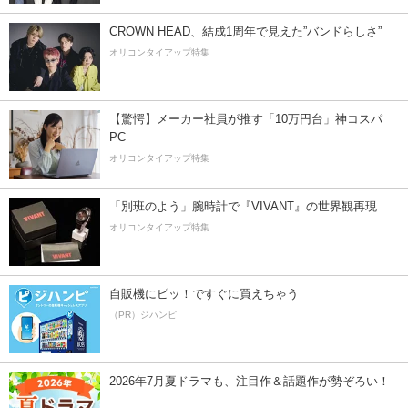
CROWN HEAD、結成1周年で見えた”バンドらしさ”
オリコンタイアップ特集
【驚愕】メーカー社員が推す「10万円台」神コスパ
PC
オリコンタイアップ特集
「別班のよう」腕時計で『VIVANT』の世界観再現
オリコンタイアップ特集
自販機にピッ！ですぐに買えちゃう
（PR）ジハンピ
2026年7月夏ドラマも、注目作＆話題作が勢ぞろい！