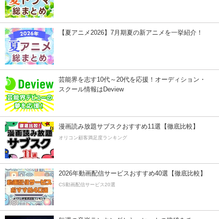
【夏アニメ2026】7月期夏の新アニメを一挙紹介！
芸能界を志す10代～20代を応援！オーディション・
スクール情報はDeview
漫画読み放題サブスクおすすめ11選【徹底比較】
オリコン顧客満足度ランキング
2026年動画配信サービスおすすめ40選【徹底比較】
CS動画配信サービス20選