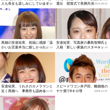
人も長女も楽しみにしています」
選出 授賞式で美脚共演
2016.02.24
2015.09.01
再婚の安達祐実、祝福に感謝「温
安達祐実、写真家の桑島智輝氏と
かいお言葉本当に嬉しかった」
入籍「新しい家族のスタート」
2014.11.13
2014.11.13
安達祐実、うわさのカメラマンと
スピードワゴン井戸田、離婚後の
近く再婚へ 事務所も認める
ヤケ酒で8キロ増
2014.11.09
2009.12.07