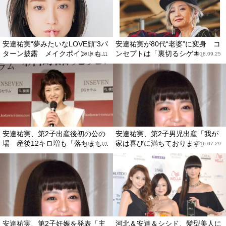
安達祐実“夢みたいなLOVE顔”3パ
安達祐実が80代“老婆”に変身 コ
ターン披露 メイクポイントも...
ンセプトは「裏切るシゲキ」
2019.03.11
2018.09.25
安達祐実、第2子出産後初の公の
安達祐実、第2子男児出産「我が
場 産後12キロ増も「落ちまし...
家は喜びに満ちております」
2016.11.01
2016.07.29
安達祐実、第2子妊娠を発表「主
河北＆安達＆シシド、髪型美人に