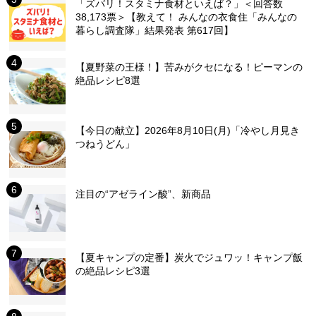
「ズバリ！スタミナ食材といえば？」＜回答数
38,173票＞【教えて！ みんなの衣食住「みんなの
暮らし調査隊」結果発表 第617回】
【夏野菜の王様！】苦みがクセになる！ピーマンの
絶品レシピ8選
【今日の献立】2026年8月10日(月)「冷やし月見き
つねうどん」
注目の“アゼライン酸”、新商品
【夏キャンプの定番】炭火でジュワッ！キャンプ飯
の絶品レシピ3選