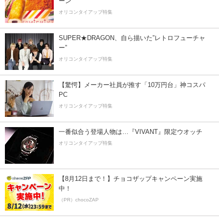
ーン
オリコンタイアップ特集
SUPER★DRAGON、自ら描いた”レトロフューチャ
ー”
オリコンタイアップ特集
【驚愕】メーカー社員が推す「10万円台」神コスパ
PC
オリコンタイアップ特集
一番似合う登場人物は…『VIVANT』限定ウオッチ
オリコンタイアップ特集
【8月12日まで！】チョコザップキャンペーン実施
中！
（PR）chocoZAP