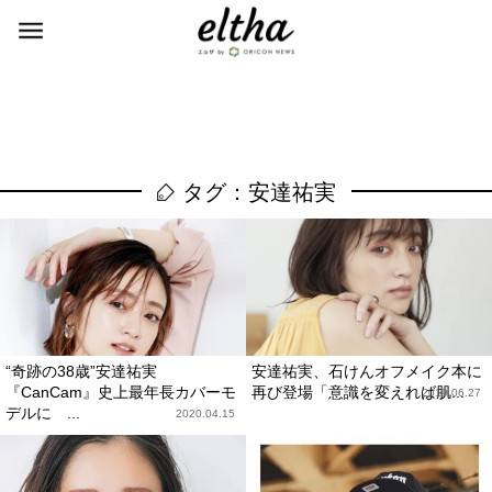
タグ：安達祐実
“奇跡の38歳”安達祐実
安達祐実、石けんオフメイク本に
『CanCam』史上最年長カバーモ
再び登場「意識を変えれば肌...
2019.06.27
デルに ...
2020.04.15