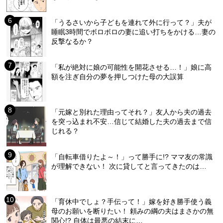
「うるさいから子どもを連れて外に行って？」夫が
睡眠3時間でボロボロの妻に追い打ちをかける…妻の
反撃なるか？
「私が絶対に娘の可能性を開花させる…！」娘に高
額を注ぎ自分の夢を押しつけた母の大誤算
「元嫁と別れた理由ってそれ？」友人から夫の過去
を突っ込まれ不安…信じて結婚した夫の過去まで信
じれる？
「自転車借りたよ～！」って勝手に!? ママ友の常識
が理解できない！ 次に貸してと言ってきたのは…
「育休中でしょ？手伝って！」嫁を好き勝手使う義
母のお願いを断りたい！ 頼みの綱の夫はまさかの無
関心!? 自体は最悪の結末に…