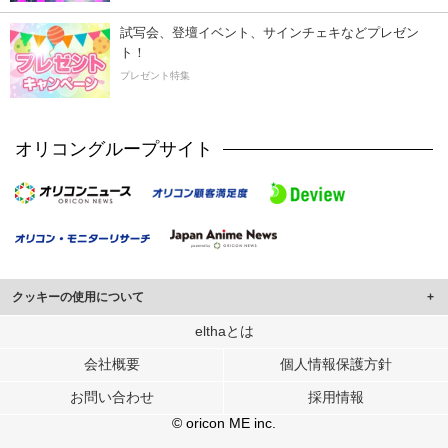
試写会、登壇イベント、サインチェキなどプレゼン
ト！
プレゼント特集
オリコングループサイト
クッキーの使用について
このサイトでは Cookie を使用して、ユーザーに合わせたコンテンツや広告の
elthaとは
表示、ソーシャル メディア機能の提供、広告の表示回数やクリック数の測定を
会社概要
個人情報保護方針
行っています。
また、ユーザーによるサイトの利用状況についても情報を収集し、ソーシャル
お問い合わせ
採用情報
メディアや広告配信、データ解析の各パートナーに提供しています。
各パートナーは、この情報とユーザーが各パートナーに提供した他の情報や、
© oricon ME inc.
ユーザーが各パートナーのサービスを使用したときに収集した他の情報を組み