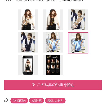
コンビニ店員に扮する木口亜矢（妄撮前）（Tommy／講談社）
この写真の記事を読む
#木口亜矢
#原幹恵
#ほしのあき