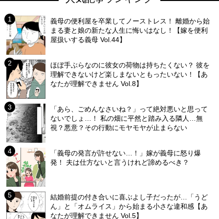
義母の便利屋を卒業してノーストレス！ 離婚から始
まる妻と娘の新たな人生に悔いはなし！【嫁を便利
屋扱いする義母 Vol.44】
ほぼ手ぶらなのに彼女の荷物は持ちたくない？ 彼を
理解できないけど楽しまないともったいない！【あ
なたが理解できません Vol.8】
「あら、ごめんなさいね？」って絶対悪いと思って
ないでしょ…！ 私の畑に平然と踏み入る隣人…無
視？悪意？その行動にモヤモヤが止まらない
「義母の発言が許せない…！」嫁が義母に怒り爆
発！ 夫は仕方ないと言うけれど諦めるべき？
結婚前提の付き合いに喜ぶよし子だったが…「うど
ん」と「オムライス」から始まる小さな違和感【あ
なたが理解できません Vol.5】