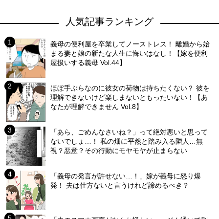
人気記事ランキング
義母の便利屋を卒業してノーストレス！ 離婚から始
まる妻と娘の新たな人生に悔いはなし！【嫁を便利
屋扱いする義母 Vol.44】
ほぼ手ぶらなのに彼女の荷物は持ちたくない？ 彼を
理解できないけど楽しまないともったいない！【あ
なたが理解できません Vol.8】
「あら、ごめんなさいね？」って絶対悪いと思って
ないでしょ…！ 私の畑に平然と踏み入る隣人…無
視？悪意？その行動にモヤモヤが止まらない
「義母の発言が許せない…！」嫁が義母に怒り爆
発！ 夫は仕方ないと言うけれど諦めるべき？