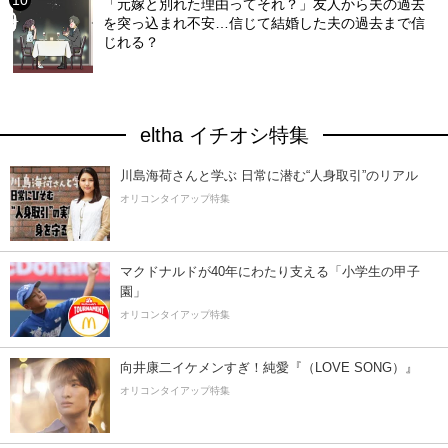
「元嫁と別れた理由ってそれ？」友人から夫の過去
を突っ込まれ不安…信じて結婚した夫の過去まで信
じれる？
eltha イチオシ特集
川島海荷さんと学ぶ 日常に潜む“人身取引”のリアル
オリコンタイアップ特集
マクドナルドが40年にわたり支える「小学生の甲子
園」
オリコンタイアップ特集
向井康二イケメンすぎ！純愛『（LOVE SONG）』
オリコンタイアップ特集