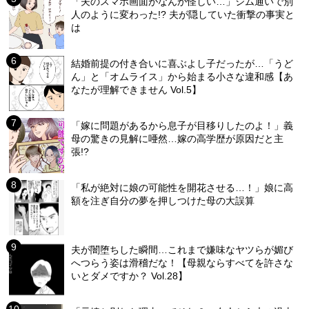
「夫のスマホ画面がなんか怪しい…」ジム通いで別
人のように変わった!? 夫が隠していた衝撃の事実と
は
結婚前提の付き合いに喜ぶよし子だったが…「うど
ん」と「オムライス」から始まる小さな違和感【あ
なたが理解できません Vol.5】
「嫁に問題があるから息子が目移りしたのよ！」義
母の驚きの見解に唖然…嫁の高学歴が原因だと主
張!?
「私が絶対に娘の可能性を開花させる…！」娘に高
額を注ぎ自分の夢を押しつけた母の大誤算
夫が闇堕ちした瞬間…これまで嫌味なヤツらが媚び
へつらう姿は滑稽だな！【母親ならすべてを許さな
いとダメですか？ Vol.28】