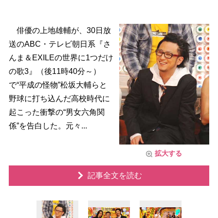
俳優の上地雄輔が、30日放
送のABC・テレビ朝日系『さ
んま＆EXILEの世界に1つだけ
の歌3』（後11時40分～）
で“平成の怪物”松坂大輔らと
野球に打ち込んだ高校時代に
起こった衝撃の“男女六角関
係”を告白した。元々...
拡大する
記事全文を読む