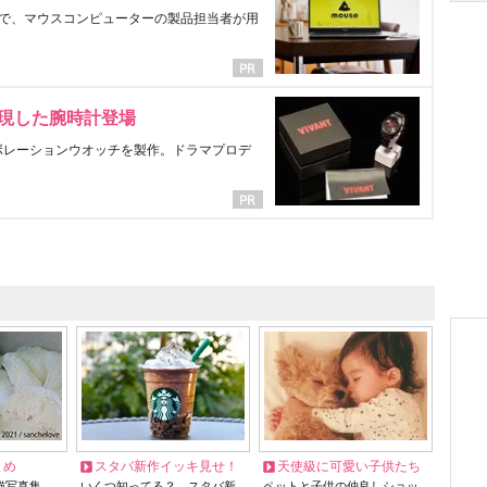
で、マウスコンピューターの製品担当者が用
表現した腕時計登場
ラボレーションウオッチを製作。ドラマプロデ
とめ
スタバ新作イッキ見せ！
天使級に可愛い子供たち
猫写真集…
いくつ知ってる？ スタバ新
ペットと子供の仲良しショッ