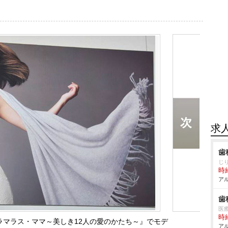
求
歯
じ
時給
アル
歯
医
時給
ma グラマラス・ママ～美しき12人の愛のかたち～』でモデ
アル