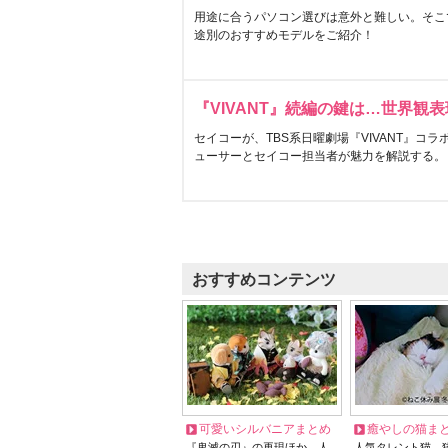
用途に合うパソコン選びは意外と難しい。そこ
途別のおすすめモデルをご紹介！
『VIVANT』続編の鍵は…世界観
セイコーが、TBS系日曜劇場『VIVANT』コ
ューサーとセイコー担当者が魅力を解説する。
おすすめコンテンツ
可愛いシルバニアまとめ
癒やしの猫ま
『鬼滅の刃』の再現ほか、人
人気タレント猫、