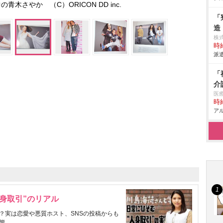
青木さやか （C）ORICON DD inc.
「
造
株
時給
派遣
「
介
医
時給
アル
身取引”のリアル
？実は恋愛や悪質ホスト、SNSの投稿からも
態。