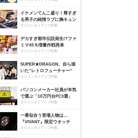
イケメンてんこ盛り！尊すぎ
る男子の純情ラブに胸キュン
オリコンタイアップ特集
デカすぎ都市伝説発生!?ファ
ミマ45％増量作戦再来
オリコンタイアップ特集
SUPER★DRAGON、自ら描
いた”レトロフューチャー”
オリコンタイアップ特集
パソコンメーカー社員が本気
で選ぶ「10万円台PC3選」
オリコンタイアップ特集
一番似合う登場人物は…
『VIVANT』限定ウオッチ
オリコンタイアップ特集