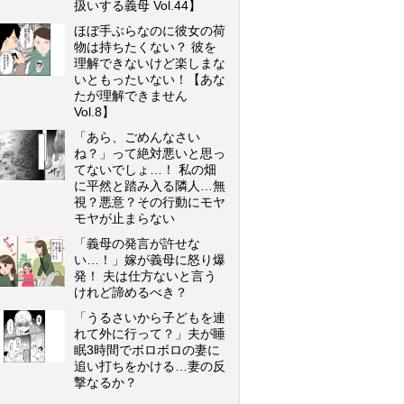
扱いする義母 Vol.44】
ほぼ手ぶらなのに彼女の荷
物は持ちたくない？ 彼を
理解できないけど楽しまな
いともったいない！【あな
たが理解できません
Vol.8】
「あら、ごめんなさい
ね？」って絶対悪いと思っ
てないでしょ…！ 私の畑
に平然と踏み入る隣人…無
視？悪意？その行動にモヤ
モヤが止まらない
「義母の発言が許せな
い…！」嫁が義母に怒り爆
発！ 夫は仕方ないと言う
けれど諦めるべき？
「うるさいから子どもを連
れて外に行って？」夫が睡
眠3時間でボロボロの妻に
追い打ちをかける…妻の反
撃なるか？