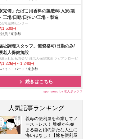
寮完備」たばこ用香料の製造/即入寮/製
・工場/日勤/日払い/工場・製造
式会社京栄センター
1,500円
社員 / 東京都
福祉調理スタッフ」無資格可/日勤のみ/
護老人保健施設
療法人社団弘善会/介護老人保健施設 ラビアンローゼ
1,226円～1,240円
バイト・パート / 東京都
続きはこちら
sponsored by 求人ボックス
人気記事ランキング
義母の便利屋を卒業してノ
ーストレス！ 離婚から始
まる妻と娘の新たな人生に
悔いはなし！【嫁を便利屋