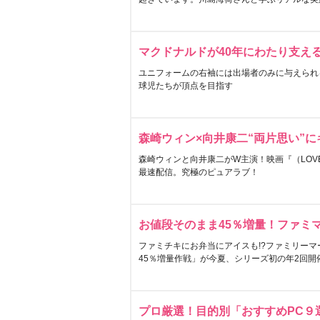
マクドナルドが40年にわたり支え
ユニフォームの右袖には出場者のみに与えられ
球児たちが頂点を目指す
森崎ウィン×向井康二“両片思い”
森崎ウィンと向井康二がW主演！映画『（LOVE S
最速配信。究極のピュアラブ！
お値段そのまま45％増量！ファミ
ファミチキにお弁当にアイスも!?ファミリーマ
45％増量作戦」が今夏、シリーズ初の年2回開
プロ厳選！目的別「おすすめPC９