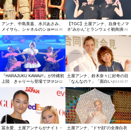
アンナ、中島美嘉、水川あさみ、
【TGC】土屋アンナ、自身モノマ
メイサら、シャネルのショー...
ネ“みかん”とランウェイ初共演
2014.06.05
2014.03.01
『HARAJUKU KAWAii!!』が沖縄初
土屋アンナ、鈴木奈々に好奇の目
上陸 きゃりーら登場でファン...
「なんなの？」「面白い」
2013.12.02
2013.02.27
冨永愛、土屋アンナらがナイト・
土屋アンナ、“ドヤ顔”の全身白衣