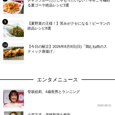
チャンプルーだけじゃもったいない！今年こそ極め
る夏ゴーヤ絶品レシピ3選
【夏野菜の王様！】苦みがクセになる！ピーマンの
絶品レシピ8選
【今日の献立】2026年8月9日(日)「鶏むね肉のス
ティック唐揚げ」
エンタメニュース
登坂絵莉、4歳長男とランニング
2025.09.21
小原正子、資格取得を報告