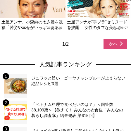
土屋アンナ、小森純の七夕婚を祝
土屋アンナが“手ブラ”セミヌード
福「苦労や幸せがいっぱいある」
を披露 女性のタフな美しさ...
2011.07.06
2011.06.07
1/2
次へ
人気記事ランキング
ジュワッと旨い！ゴーヤチャンプルーが止まらない
絶品レシピ3選
「ベトナム料理で食べたいのは？」＜回答数
38,109票＞【教えて！ みんなの衣食住「みんなの
暮らし調査隊」結果発表 第615回】
【キャベツ×豚バラ肉】ご飯が止まらない！人気お