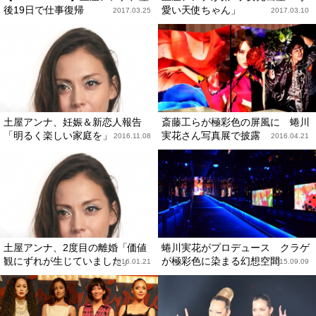
後19日で仕事復帰
愛い天使ちゃん」
2017.03.25
2017.03.10
土屋アンナ、妊娠＆新恋人報告
斎藤工らが極彩色の屏風に 蜷川
「明るく楽しい家庭を」
実花さん写真展で披露
2016.11.08
2016.04.21
土屋アンナ、2度目の離婚「価値
蜷川実花がプロデュース クラゲ
観にずれが生じていました」
が極彩色に染まる幻想空間
2016.01.21
2015.09.09