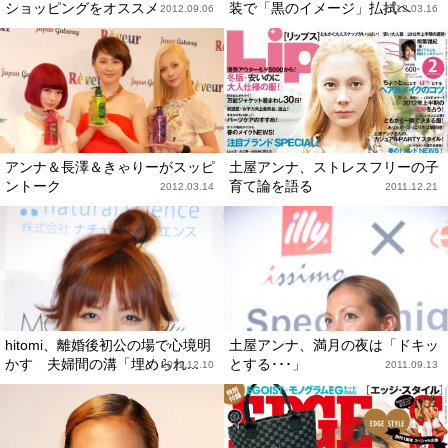
ショッピングをオススメ
装で「黒のイメージ」払拭へ
2012.09.06
2012.03.16
アンナ＆長澤＆きゃりーがスッピ
土屋アンナ、ストレスフリーの子
ントーク
育て論を語る
2012.03.14
2011.12.21
hitomi、離婚後初公の場で心境明
土屋アンナ、満月の夜は「ドキッ
かす 夫婦間の溝「埋められ...
とする･･･」
2011.12.10
2011.09.13