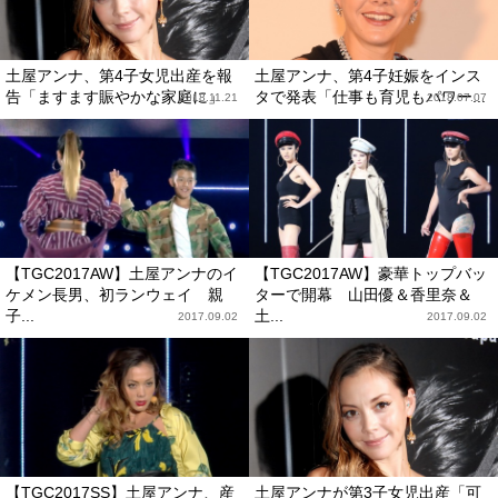
土屋アンナ、第4子女児出産を報
土屋アンナ、第4子妊娠をインス
告「ますます賑やかな家庭に」
タで発表「仕事も育児もパワー...
2018.11.21
2018.07.07
【TGC2017AW】土屋アンナのイ
【TGC2017AW】豪華トップバッ
ケメン長男、初ランウェイ 親
ターで開幕 山田優＆香里奈＆
子...
土...
2017.09.02
2017.09.02
【TGC2017SS】土屋アンナ、産
土屋アンナが第3子女児出産「可