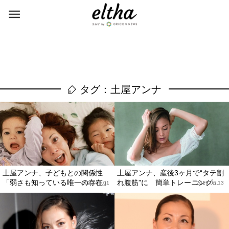
タグ：土屋アンナ
土屋アンナ、子どもとの関係性
土屋アンナ、産後3ヶ月で“タテ割
「弱さも知っている唯一の存在」
れ腹筋”に 簡単トレーニング...
2022.03.01
2019.06.13