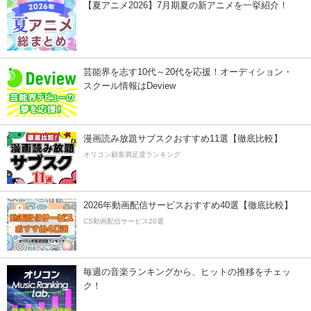
【夏アニメ2026】7月期夏の新アニメを一挙紹介！
芸能界を志す10代～20代を応援！オーディション・
スクール情報はDeview
漫画読み放題サブスクおすすめ11選【徹底比較】
オリコン顧客満足度ランキング
2026年動画配信サービスおすすめ40選【徹底比較】
CS動画配信サービス20選
毎週の音楽ランキングから、ヒットの推移をチェッ
ク！