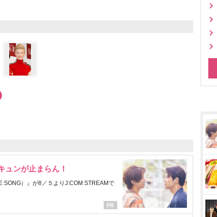
にキュンが止まらん！
ONG）』が8／５よりJ:COM STREAMで