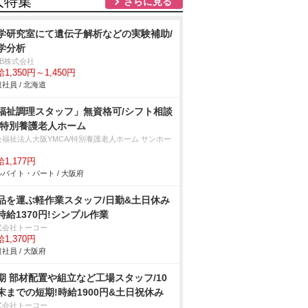
人特集
さらに見る
学研究室にて遺伝子解析などの実験補助/
学分析
DB株式会社
1,350円～1,450円
社員 / 北海道
福祉調理スタッフ」無資格可/シフト相談
/特別養護老人ホーム
会福祉法人大阪YMCA/特別養護老人ホーム サンホー
1,177円
バイト・パート / 大阪府
品を運ぶ軽作業スタッフ/日勤&土日休み
時給1370円!シンプル作業
式会社トーコー
1,370円
社員 / 大阪府
期 部材配置や組立など工場スタッフ/10
末までの短期!時給1900円&土日祝休み
式会社トーコー