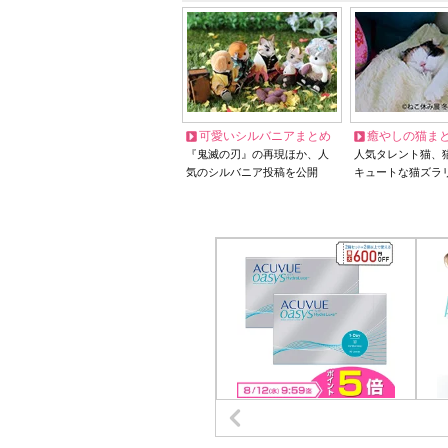
可愛いシルバニアまとめ
癒やしの猫ま
『鬼滅の刃』の再現ほか、人
人気タレント猫、
気のシルバニア投稿を公開
キュートな猫ズラ