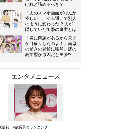
けれど諦めるべき？
「夫のスマホ画面がなんか
怪しい…」ジム通いで別人
のように変わった!? 夫が
隠していた衝撃の事実とは
「嫁に問題があるから息子
が目移りしたのよ！」義母
の驚きの見解に唖然…嫁の
高学歴が原因だと主張!?
エンタメニュース
坂絵莉、4歳長男とランニング