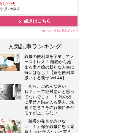
1,900円
社員 / 大阪府
続きはこちら
sponsored by 求人ボックス
人気記事ランキング
義母の便利屋を卒業してノ
ーストレス！ 離婚から始
まる妻と娘の新たな人生に
悔いはなし！【嫁を便利屋
扱いする義母 Vol.44】
「あら、ごめんなさい
ね？」って絶対悪いと思っ
てないでしょ…！ 私の畑
に平然と踏み入る隣人…無
視？悪意？その行動にモヤ
モヤが止まらない
「義母の発言が許せな
い…！」嫁が義母に怒り爆
発！ 夫は仕方ないと言う