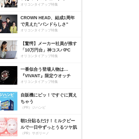
オリコンタイアップ特集
CROWN HEAD、結成1周年
で見えた”バンドらしさ”
オリコンタイアップ特集
【驚愕】メーカー社員が推す
「10万円台」神コスパPC
オリコンタイアップ特集
一番似合う登場人物は…
『VIVANT』限定ウオッチ
オリコンタイアップ特集
自販機にピッ！ですぐに買え
ちゃう
（PR）ジハンピ
朝1分貼るだけ！ミルクピー
ルで一日中ずっとうるツヤ肌
（PR）サボリーノ