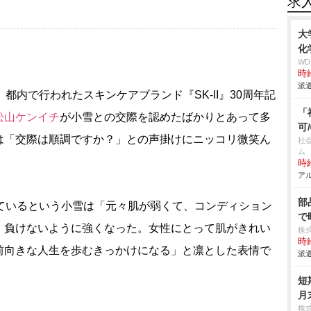
求
大
化
W
時給
派遣
、都内で行われたスキンケアブランド『SK-II』30周年記
「
松山ケンイチ
が小雪との交際を認めたばかりとあって多
可
は「交際は順調ですか？」との声掛けにニッコリ微笑ん
社
ム
時給
アル
部
ているという小雪は「元々肌が弱くて、コンディション
で
、負けないように強くなった。女性にとって肌がきれい
株
時給
前向きな人生を歩むきっかけになる」と凛とした表情で
派遣
短
月
株