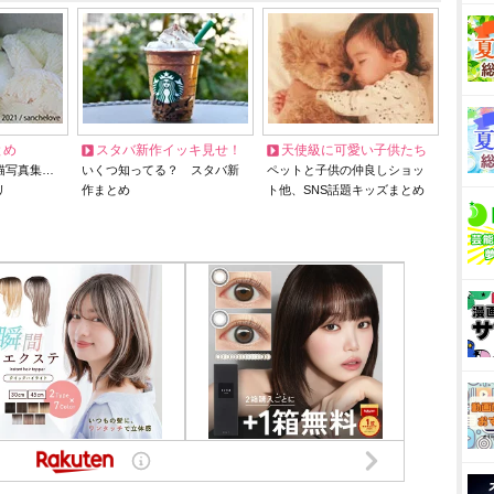
とめ
スタバ新作イッキ見せ！
天使級に可愛い子供たち
猫写真集…
いくつ知ってる？ スタバ新
ペットと子供の仲良しショッ
リ
作まとめ
ト他、SNS話題キッズまとめ