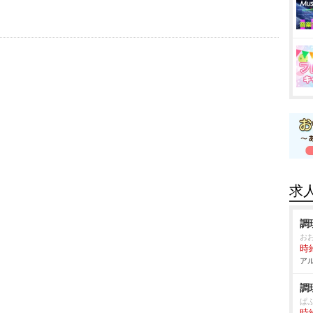
求
調
お
時給
アル
調
ぱ