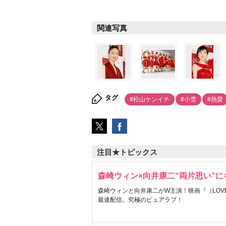
関連写真
タグ
#松山ケンイチ
#小雪
#熱愛
注目★トピックス
森崎ウィン×向井康二“両片思い”
森崎ウィンと向井康二がW主演！映画『（LOVE S
最速配信。究極のピュアラブ！