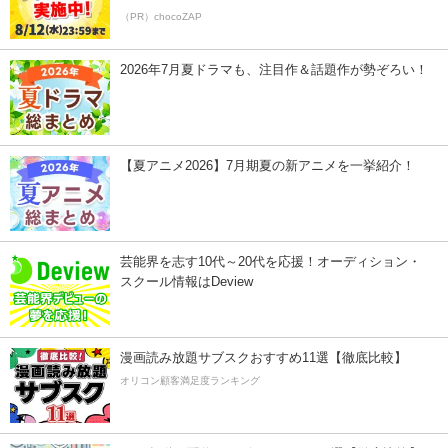
（PR）chocoZAP
2026年7月夏ドラマも、注目作＆話題作が勢ぞろい！
【夏アニメ2026】7月期夏の新アニメを一挙紹介！
芸能界を志す10代～20代を応援！オーディション・
スクール情報はDeview
漫画読み放題サブスクおすすめ11選【徹底比較】
オリコン顧客満足度ランキング