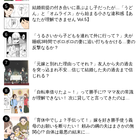
結婚前提の付き合いに喜ぶよし子だったが…「うど
ん」と「オムライス」から始まる小さな違和感【あ
なたが理解できません Vol.5】
「うるさいから子どもを連れて外に行って？」夫が
睡眠3時間でボロボロの妻に追い打ちをかける…妻の
反撃なるか？
「元嫁と別れた理由ってそれ？」友人から夫の過去
を突っ込まれ不安…信じて結婚した夫の過去まで信
じれる？
「自転車借りたよ～！」って勝手に!? ママ友の常識
が理解できない！ 次に貸してと言ってきたのは…
「育休中でしょ？手伝って！」嫁を好き勝手使う義
母のお願いを断りたい！ 頼みの綱の夫はまさかの無
関心!? 自体は最悪の結末に…