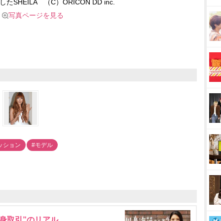
SHEILA （C）ORICON DD inc.
写真ページを見る
ッション
#モデル
身取引”のリアル