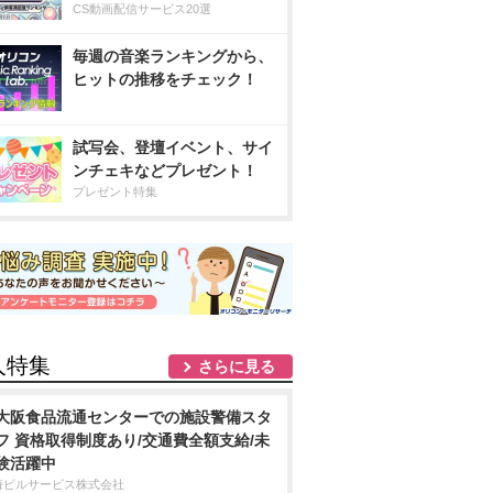
CS動画配信サービス20選
毎週の音楽ランキングから、
ヒットの推移をチェック！
試写会、登壇イベント、サイ
ンチェキなどプレゼント！
プレゼント特集
人特集
さらに見る
大阪食品流通センターでの施設警備スタ
フ 資格取得制度あり/交通費全額支給/未
験活躍中
海ビルサービス株式会社