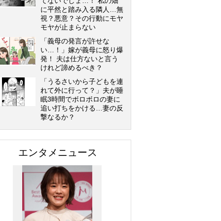
てないでしょ…！ 私の畑
に平然と踏み入る隣人…無
視？悪意？その行動にモヤ
モヤが止まらない
「義母の発言が許せな
い…！」嫁が義母に怒り爆
発！ 夫は仕方ないと言う
けれど諦めるべき？
「うるさいから子どもを連
れて外に行って？」夫が睡
眠3時間でボロボロの妻に
追い打ちをかける…妻の反
撃なるか？
エンタメニュース