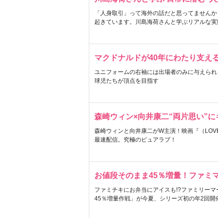
「人身取引」って海外の話だと思ってませんか
起きています。川島海荷さんと学ぶリアルな実
マクドナルドが40年にわたり支え
ユニフォームの右袖には出場者のみに与えられ
球児たちが頂点を目指す
森崎ウィン×向井康二“両片思い”
森崎ウィンと向井康二がW主演！映画『（LOVE S
最速配信。究極のピュアラブ！
お値段そのまま45％増量！ファミ
ファミチキにお弁当にアイスも!?ファミリーマ
45％増量作戦」が今夏、シリーズ初の年2回開