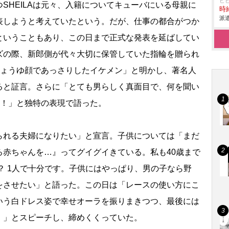
ヒ
HEILAは元々、入籍についてキューバにいる母親に
時給
派遣
表しようと考えていたという。だが、仕事の都合がつか
ということもあり、この日まで正式な発表を延ばしてい
ズの際、新郎側が代々大切に保管していた指輪を贈られ
「しょうゆ顔であっさりしたイケメン」と明かし、著名人
ると証言。さらに「とても男らしく真面目で、何を聞い
人！」と独特の表現で語った。
れる夫婦になりたい」と宣言。子供については「まだ
ろ赤ちゃんを…』ってグイグイきている。私も40歳まで
？ 1人で十分です。子供にはやっぱり、男の子なら野
をさせたい」と語った。この日は「レースの使い方にこ
いう白ドレス姿で幸せオーラを振りまきつつ、最後には
！」とスピーチし、締めくくっていた。