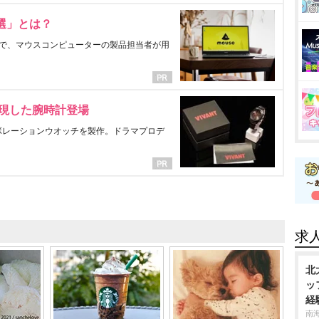
選」とは？
で、マウスコンピューターの製品担当者が用
表現した腕時計登場
ラボレーションウオッチを製作。ドラマプロデ
求
北
ッ
経
南