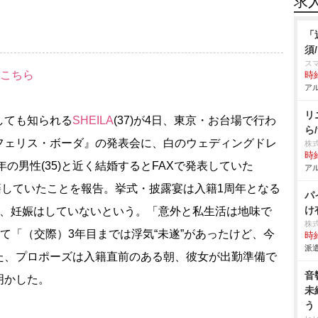
求
「
須
スマ
はこちら
時給
アル
リ
しても知られる
SHEILA
(37)が4日、東京・お台場で行わ
ら
フェリス・ボーダ』の発表会に、白のウェディングドレ
株
時給
年の男性(35)と近く結婚するとFAXで発表していた
アル
入籍していたことを報告。挙式・披露宴は入籍1周年となる
パ
け
り、妊娠はしていないという。「意外と私生活は地味で
株
いて「（交際）3年目までは浮気“未遂”があったけど、今
時給
派遣
た、プロポーズは入籍直前のある朝、彼女が出勤準備で
音
明かした。
未
う