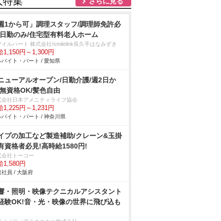
人特集
さらに見る
週1から可」調理スタッフ/調理師免許必
/日勤のみ/住宅型有料老人ホーム
イルハート 株式会社/smilelink長久手はなみずき
1,150円～1,300円
バイト・パート / 愛知県
ニューアルオープン/日勤介護/週2日か
/無資格OK/髪色自由
式会社日本アメニティライフ協会
1,225円～1,231円
バイト・パート / 神奈川県
イプの加工など製造補助/クレーン&玉掛
有資格者必見!高時給1580円!
式会社トーコー
1,580円
社員 / 大阪府
響・照明・映像テクニカルアシスタント
経験OK!音・光・映像の世界に飛び込も