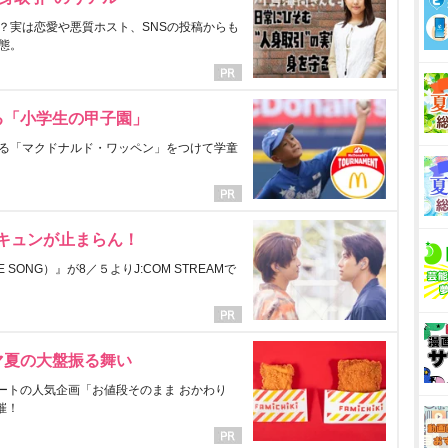
？実は恋愛や悪質ホスト、SNSの投稿からも
態。
る「小学生の甲子園」
る「マクドナルド・ワッペン」をつけて学童
にキュンが止まらん！
ONG）』が8／５よりJ:COM STREAMで
マ夏の大盤振る舞い
ートの人気企画「お値段そのまま おかわり
催！