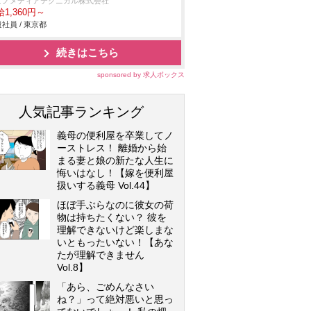
ビノメディアテクニカル株式会社
1,360円～
社員 / 東京都
続きはこちら
sponsored by 求人ボックス
人気記事ランキング
義母の便利屋を卒業してノ
ーストレス！ 離婚から始
まる妻と娘の新たな人生に
悔いはなし！【嫁を便利屋
扱いする義母 Vol.44】
ほぼ手ぶらなのに彼女の荷
物は持ちたくない？ 彼を
理解できないけど楽しまな
いともったいない！【あな
たが理解できません
Vol.8】
「あら、ごめんなさい
ね？」って絶対悪いと思っ