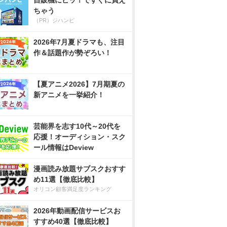
自販機にピッ！ですぐに買え
ちゃう
（PR）ジハンピ
2026年7月夏ドラマも、注目
作＆話題作が勢ぞろい！
【夏アニメ2026】7月期夏の
新アニメを一挙紹介！
芸能界を志す10代～20代を
応援！オーディション・スク
ール情報はDeview
漫画読み放題サブスクおすす
め11選【徹底比較】
オリコン顧客満足度ランキング
2026年動画配信サービスお
すすめ40選【徹底比較】