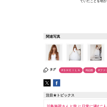
ていたことを明かした
関連写真
タグ
#ＳＨＥＩＬＡ
#結婚
#ファ
注目★トピックス
川島海荷さんと学ぶ 日常に潜む“人