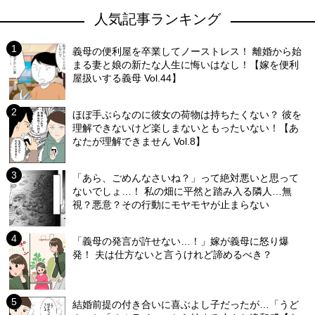
人気記事ランキング
義母の便利屋を卒業してノーストレス！ 離婚から始
まる妻と娘の新たな人生に悔いはなし！【嫁を便利
屋扱いする義母 Vol.44】
ほぼ手ぶらなのに彼女の荷物は持ちたくない？ 彼を
理解できないけど楽しまないともったいない！【あ
なたが理解できません Vol.8】
「あら、ごめんなさいね？」って絶対悪いと思って
ないでしょ…！ 私の畑に平然と踏み入る隣人…無
視？悪意？その行動にモヤモヤが止まらない
「義母の発言が許せない…！」嫁が義母に怒り爆
発！ 夫は仕方ないと言うけれど諦めるべき？
結婚前提の付き合いに喜ぶよし子だったが…「うど