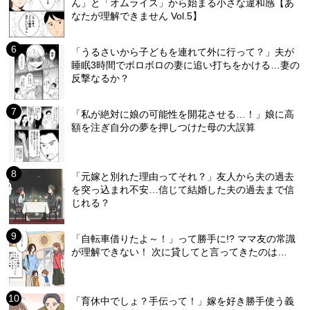
ん」と「オムライス」から始まる小さな違和感【あ
なたが理解できません Vol.5】
「うるさいから子どもを連れて外に行って？」夫が
睡眠3時間でボロボロの妻に追い打ちをかける…妻の
反撃なるか？
「私が絶対に娘の可能性を開花させる…！」娘に高
額を注ぎ自分の夢を押しつけた母の大誤算
「元嫁と別れた理由ってそれ？」友人から夫の過去
を突っ込まれ不安…信じて結婚した夫の過去まで信
じれる？
「自転車借りたよ～！」って勝手に!? ママ友の常識
が理解できない！ 次に貸してと言ってきたのは…
「育休中でしょ？手伝って！」嫁を好き勝手使う義