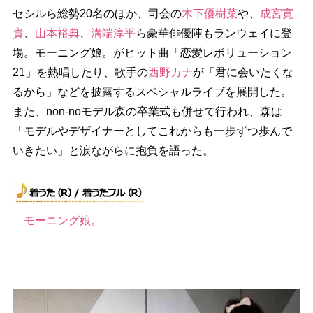
セシルら総勢20名のほか、司会の
木下優樹菜
、
成宮寛
貴
、
山本裕典
、
溝端淳平
ら豪華俳優陣もランウェイに登
場。モーニング娘。がヒット曲「恋愛レボリューション
21」を熱唱したり、歌手の
西野カナ
が「君に会いたくな
るから」などを披露するスペシャルライブを展開した。
また、non-noモデル森の卒業式も併せて行われ、森は
「モデルやデザイナーとしてこれからも一歩ずつ歩んで
いきたい」と涙ながらに抱負を語った。
モーニング娘。