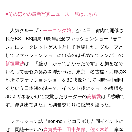
■そのほかの最新写真ニュース一覧はこちら
人気グループ・
モーニング娘。
が14日、都内で開催さ
れたBS-TBS開局10周年記念ファッションショー『春コ
レ』にシークレットゲストとして登場した。グループと
してファッションショーに出るのは初めてでメンバーの
新垣里沙
は、「盛り上がってよかったです」と胸をなで
おろして会心の笑みを浮かべた。東京・名古屋・兵庫の3
か所でファッションショーを3D映像として同時生中継す
るという日本初の試みで、イベント後にショーの模様を
3Dメガネをかけて観賞したリーダーの
高橋愛
は「感動で
す。浮き出てきた」と興奮交じりに感想を語った。
ファッション誌『non-no』とコラボした同イベントに
は、同誌モデルの
森貴美子
、
田中美保
、
佐々木希
、岸本