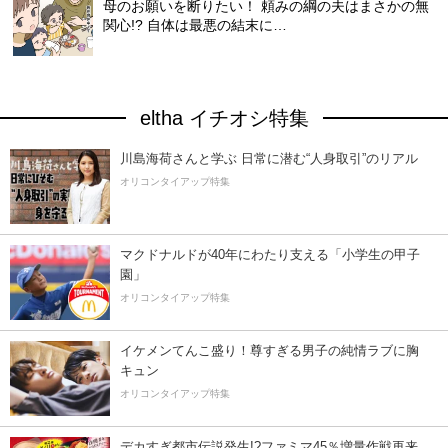
母のお願いを断りたい！ 頼みの綱の夫はまさかの無
関心!? 自体は最悪の結末に…
eltha イチオシ特集
川島海荷さんと学ぶ 日常に潜む“人身取引”のリアル
オリコンタイアップ特集
マクドナルドが40年にわたり支える「小学生の甲子
園」
オリコンタイアップ特集
イケメンてんこ盛り！尊すぎる男子の純情ラブに胸
キュン
オリコンタイアップ特集
デカすぎ都市伝説発生!?ファミマ45％増量作戦再来