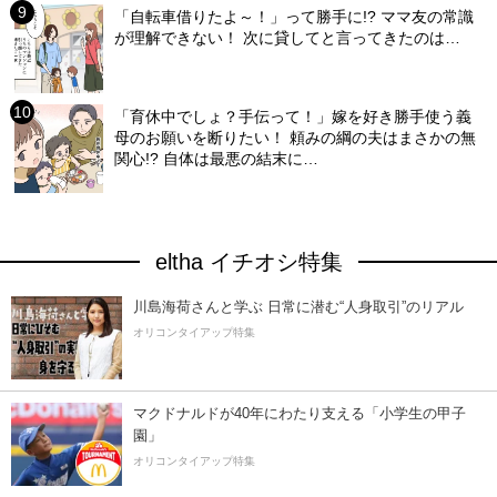
「自転車借りたよ～！」って勝手に!? ママ友の常識
が理解できない！ 次に貸してと言ってきたのは…
「育休中でしょ？手伝って！」嫁を好き勝手使う義
母のお願いを断りたい！ 頼みの綱の夫はまさかの無
関心!? 自体は最悪の結末に…
eltha イチオシ特集
川島海荷さんと学ぶ 日常に潜む“人身取引”のリアル
オリコンタイアップ特集
マクドナルドが40年にわたり支える「小学生の甲子
園」
オリコンタイアップ特集