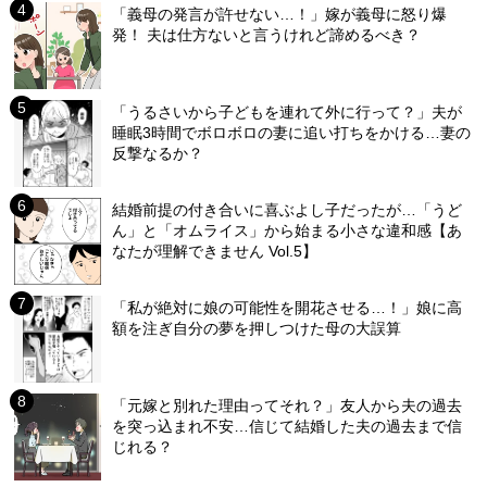
「義母の発言が許せない…！」嫁が義母に怒り爆
発！ 夫は仕方ないと言うけれど諦めるべき？
「うるさいから子どもを連れて外に行って？」夫が
睡眠3時間でボロボロの妻に追い打ちをかける…妻の
反撃なるか？
結婚前提の付き合いに喜ぶよし子だったが…「うど
ん」と「オムライス」から始まる小さな違和感【あ
なたが理解できません Vol.5】
「私が絶対に娘の可能性を開花させる…！」娘に高
額を注ぎ自分の夢を押しつけた母の大誤算
「元嫁と別れた理由ってそれ？」友人から夫の過去
を突っ込まれ不安…信じて結婚した夫の過去まで信
じれる？