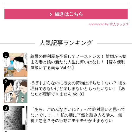
続きはこちら
sponsored by 求人ボックス
人気記事ランキング
義母の便利屋を卒業してノーストレス！ 離婚から始
まる妻と娘の新たな人生に悔いはなし！【嫁を便利
屋扱いする義母 Vol.44】
ほぼ手ぶらなのに彼女の荷物は持ちたくない？ 彼を
理解できないけど楽しまないともったいない！【あ
なたが理解できません Vol.8】
「あら、ごめんなさいね？」って絶対悪いと思って
ないでしょ…！ 私の畑に平然と踏み入る隣人…無
視？悪意？その行動にモヤモヤが止まらない