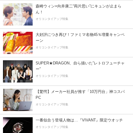
森崎ウィン×向井康二“両片思い”にキュンが止まら
ん！
オリコンタイアップ特集
大好評につき再び！ファミマ名物45％増量キャンペ
ーン
オリコンタイアップ特集
SUPER★DRAGON、自ら描いた”レトロフューチャ
ー”
オリコンタイアップ特集
【驚愕】メーカー社員が推す「10万円台」神コスパ
PC
オリコンタイアップ特集
一番似合う登場人物は…『VIVANT』限定ウオッチ
オリコンタイアップ特集