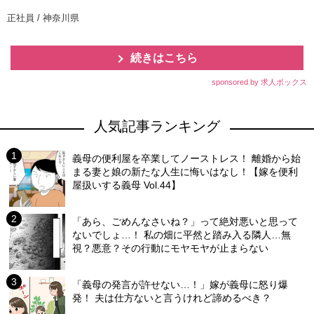
正社員 / 神奈川県
続きはこちら
sponsored by 求人ボックス
人気記事ランキング
義母の便利屋を卒業してノーストレス！ 離婚から始
まる妻と娘の新たな人生に悔いはなし！【嫁を便利
屋扱いする義母 Vol.44】
「あら、ごめんなさいね？」って絶対悪いと思って
ないでしょ…！ 私の畑に平然と踏み入る隣人…無
視？悪意？その行動にモヤモヤが止まらない
「義母の発言が許せない…！」嫁が義母に怒り爆
発！ 夫は仕方ないと言うけれど諦めるべき？