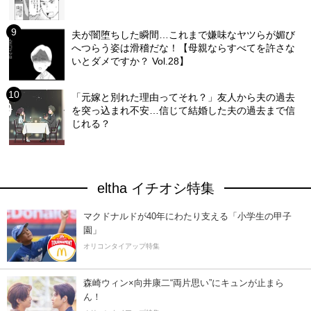
夫が闇堕ちした瞬間…これまで嫌味なヤツらが媚び
へつらう姿は滑稽だな！【母親ならすべてを許さな
いとダメですか？ Vol.28】
「元嫁と別れた理由ってそれ？」友人から夫の過去
を突っ込まれ不安…信じて結婚した夫の過去まで信
じれる？
eltha イチオシ特集
マクドナルドが40年にわたり支える「小学生の甲子
園」
オリコンタイアップ特集
森崎ウィン×向井康二“両片思い”にキュンが止まら
ん！