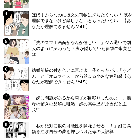
ほぼ手ぶらなのに彼女の荷物は持ちたくない？ 彼を
理解できないけど楽しまないともったいない！【あ
なたが理解できません Vol.8】
「夫のスマホ画面がなんか怪しい…」ジム通いで別
人のように変わった!? 夫が隠していた衝撃の事実と
は
結婚前提の付き合いに喜ぶよし子だったが…「うど
ん」と「オムライス」から始まる小さな違和感【あ
なたが理解できません Vol.5】
「嫁に問題があるから息子が目移りしたのよ！」義
母の驚きの見解に唖然…嫁の高学歴が原因だと主
張!?
「私が絶対に娘の可能性を開花させる…！」娘に高
額を注ぎ自分の夢を押しつけた母の大誤算