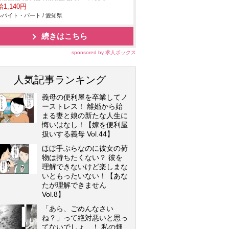
1,140円
バイト・パート / 愛知県
続きはこちら
sponsored by 求人ボックス
人気記事ランキング
義母の便利屋を卒業してノ
ーストレス！ 離婚から始
まる妻と娘の新たな人生に
悔いはなし！【嫁を便利屋
扱いする義母 Vol.44】
ほぼ手ぶらなのに彼女の荷
物は持ちたくない？ 彼を
理解できないけど楽しまな
いともったいない！【あな
たが理解できません
Vol.8】
「あら、ごめんなさい
ね？」って絶対悪いと思っ
てないでしょ…！ 私の畑