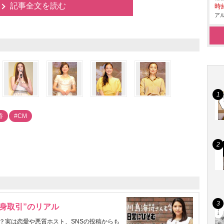
記事全文を読む
時給
アル
香
#CM
身取引”のリアル
？実は恋愛や悪質ホスト、SNSの投稿からも