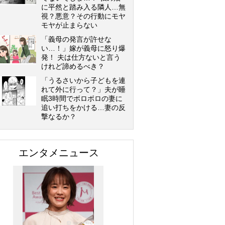
に平然と踏み入る隣人…無
視？悪意？その行動にモヤ
モヤが止まらない
「義母の発言が許せな
い…！」嫁が義母に怒り爆
発！ 夫は仕方ないと言う
けれど諦めるべき？
「うるさいから子どもを連
れて外に行って？」夫が睡
眠3時間でボロボロの妻に
追い打ちをかける…妻の反
撃なるか？
エンタメニュース