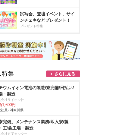
試写会、登壇イベント、サイ
ンチェキなどプレゼント！
プレゼント特集
人特集
さらに見る
チウムイオン電池の製造/寮完備/日払い/
場・製造
式会社ライオン社
1,600円
社員 / 神奈川県
寮完備」メンテナンス業務/即入寮/製
・工場/工場・製造
式会社京栄センター