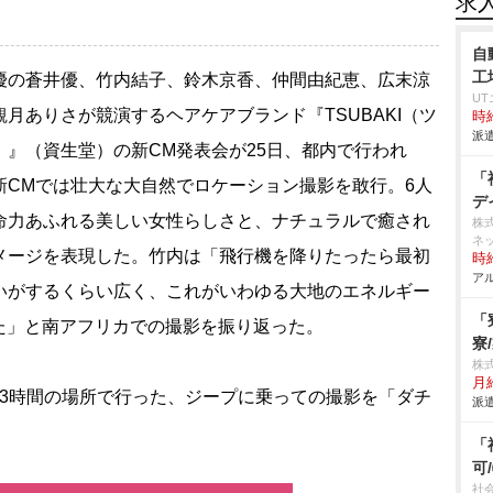
求
自
工
の蒼井優、竹内結子、鈴木京香、仲間由紀恵、広末涼
U
観月ありさが競演するヘアケアブランド『TSUBAKI（ツ
時給
派遣
）』（資生堂）の新CM発表会が25日、都内で行われ
「
新CMでは壮大な大自然でロケーション撮影を敢行。6人
デ
命力あふれる美しい女性らしさと、ナチュラルで癒され
株
ネ
メージを表現した。竹内は「飛行機を降りたったら最初
時給
アル
いがするくらい広く、これがいわゆる大地のエネルギー
「
た」と南アフリカでの撮影を振り返った。
寮
株
月
3時間の場所で行った、ジープに乗っての撮影を「ダチ
派遣
「
可
社