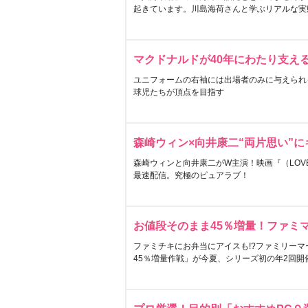
起きています。川島海荷さんと学ぶリアルな実
マクドナルドが40年にわたり支え
ユニフォームの右袖には出場者のみに与えられ
球児たちが頂点を目指す
森崎ウィン×向井康二“両片思い”
森崎ウィンと向井康二がW主演！映画『（LOVE S
最速配信。究極のピュアラブ！
お値段そのまま45％増量！ファミ
ファミチキにお弁当にアイスも!?ファミリーマ
45％増量作戦」が今夏、シリーズ初の年2回開