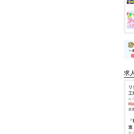
求
リ
工
株
時給
派遣
「
造
株