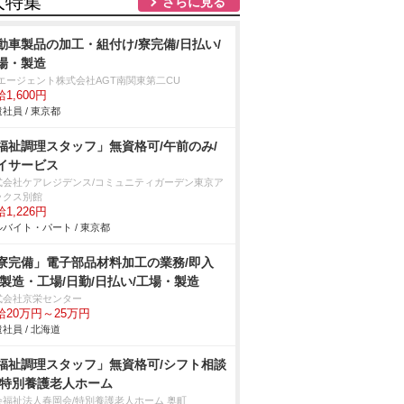
人特集
さらに見る
動車製品の加工・組付け/寮完備/日払い/
場・製造
Tエージェント株式会社AGT南関東第二CU
1,600円
社員 / 東京都
福祉調理スタッフ」無資格可/午前のみ/
イサービス
式会社ケアレジデンス/コミュニティガーデン東京ア
ックス別館
1,226円
バイト・パート / 東京都
寮完備」電子部品材料加工の業務/即入
/製造・工場/日勤/日払い/工場・製造
式会社京栄センター
給20万円～25万円
社員 / 北海道
福祉調理スタッフ」無資格可/シフト相談
/特別養護老人ホーム
会福祉法人春岡会/特別養護老人ホーム 奥町