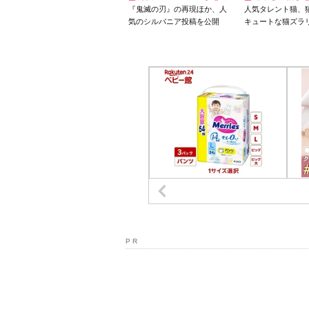
『鬼滅の刃』の再現ほか、人
人気タレント猫、
気のシルバニア投稿を公開
キュートな猫ズラ
P R