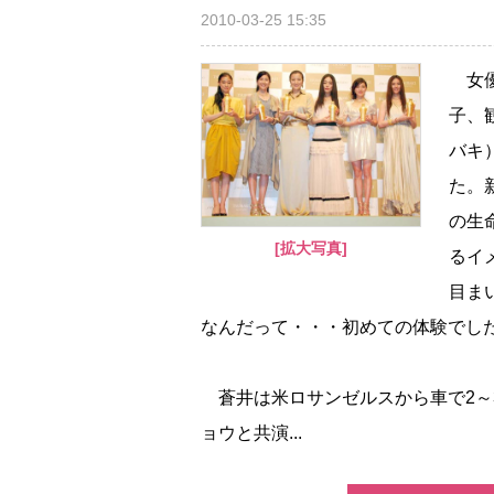
2010-03-25 15:35
女優
子、
バキ
た。
の生
[拡大写真]
るイ
目ま
なんだって・・・初めての体験でし
蒼井は米ロサンゼルスから車で2～
ョウと共演...