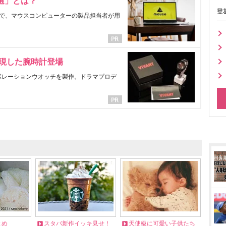
選」とは？
登
で、マウスコンピューターの製品担当者が用
表現した腕時計登場
ラボレーションウオッチを製作。ドラマプロデ
とめ
スタバ新作イッキ見せ！
天使級に可愛い子供たち