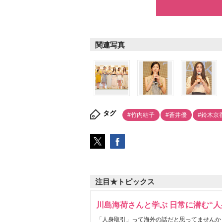
関連写真
タグ
#竹内結子
#蒼井優
#鈴木京
注目★トピックス
川島海荷さんと学ぶ 日常に潜む“人
「人身取引」って海外の話だと思ってませんか