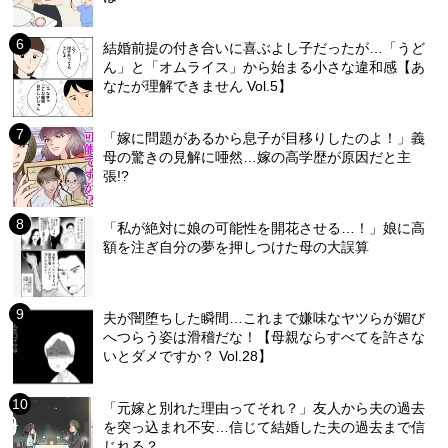
結婚前提の付き合いに喜ぶよし子だったが…「うど
ん」と「オムライス」から始まる小さな違和感【あ
なたが理解できません Vol.5】
「嫁に問題があるから息子が目移りしたのよ！」義
母の驚きの見解に唖然…嫁の高学歴が原因だと主
張!?
「私が絶対に娘の可能性を開花させる…！」娘に高
額を注ぎ自分の夢を押しつけた母の大誤算
夫が闇堕ちした瞬間…これまで嫌味なヤツらが媚び
へつらう姿は滑稽だな！【母親ならすべてを許さな
いとダメですか？ Vol.28】
「元嫁と別れた理由ってそれ？」友人から夫の過去
を突っ込まれ不安…信じて結婚した夫の過去まで信
じれる？