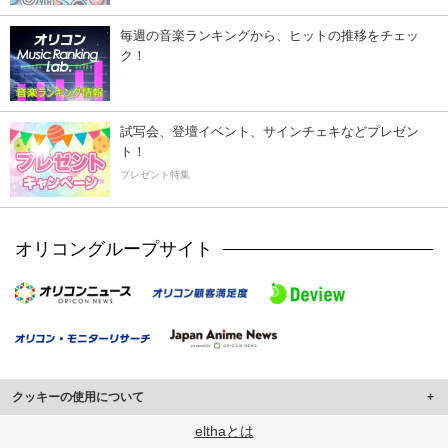
毎週の音楽ランキングから、ヒットの推移をチェッ
ク！
試写会、登壇イベント、サインチェキなどプレゼン
ト！
プレゼント特集
オリコングループサイト
クッキーの使用について
このサイトでは Cookie を使用して、ユーザーに合わせたコンテンツや広告の
elthaとは
表示、ソーシャル メディア機能の提供、広告の表示回数やクリック数の測定を