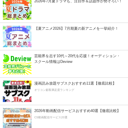
2026年7月夏ドラマも、注目作＆話題作が勢ぞろい！
【夏アニメ2026】7月期夏の新アニメを一挙紹介！
芸能界を志す10代～20代を応援！オーディション・
スクール情報はDeview
漫画読み放題サブスクおすすめ11選【徹底比較】
オリコン顧客満足度ランキング
2026年動画配信サービスおすすめ40選【徹底比較】
CS動画配信サービス20選