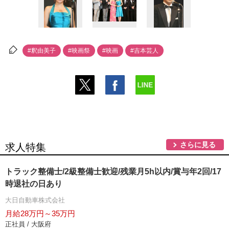
#釈由美子
#映画祭
#映画
#吉本芸人
さらに見る
求人特集
トラック整備士/2級整備士歓迎/残業月5h以内/賞与年2回/17
時退社の日あり
大日自動車株式会社
月給28万円～35万円
正社員 / 大阪府