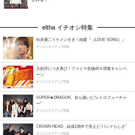
eltha イチオシ特集
向井康二イケメンすぎ！純愛『（LOVE SONG）』
オリコンタイアップ特集
大好評につき再び！ファミマ名物45％増量キャンペ
ーン
オリコンタイアップ特集
SUPER★DRAGON、自ら描いた”レトロフューチャ
ー”
オリコンタイアップ特集
CROWN HEAD、結成1周年で見えた”バンドらしさ”
オリコンタイアップ特集