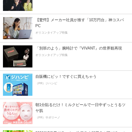
【驚愕】メーカー社員が推す「10万円台」神コスパ
PC
オリコンタイアップ特集
「別班のよう」腕時計で『VIVANT』の世界観再現
オリコンタイアップ特集
自販機にピッ！ですぐに買えちゃう
（PR）ジハンピ
朝1分貼るだけ！ミルクピールで一日中ずっとうるツ
ヤ肌
（PR）サボリーノ