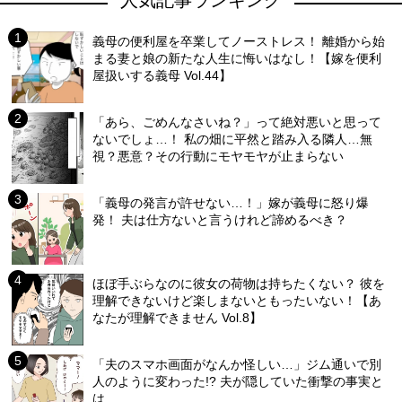
義母の便利屋を卒業してノーストレス！ 離婚から始
まる妻と娘の新たな人生に悔いはなし！【嫁を便利
屋扱いする義母 Vol.44】
「あら、ごめんなさいね？」って絶対悪いと思って
ないでしょ…！ 私の畑に平然と踏み入る隣人…無
視？悪意？その行動にモヤモヤが止まらない
「義母の発言が許せない…！」嫁が義母に怒り爆
発！ 夫は仕方ないと言うけれど諦めるべき？
ほぼ手ぶらなのに彼女の荷物は持ちたくない？ 彼を
理解できないけど楽しまないともったいない！【あ
なたが理解できません Vol.8】
「夫のスマホ画面がなんか怪しい…」ジム通いで別
人のように変わった!? 夫が隠していた衝撃の事実と
は