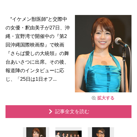
“イケメン獣医師”と交際中
の女優・釈由美子が27日、沖
縄・宜野湾で開催中の『第2
回沖縄国際映画祭』で映画
『さらば愛しの大統領』の舞
台あいさつに出席。その後、
報道陣のインタビューに応
じ、「25日は1日オフ...
拡大する
記事全文を読む