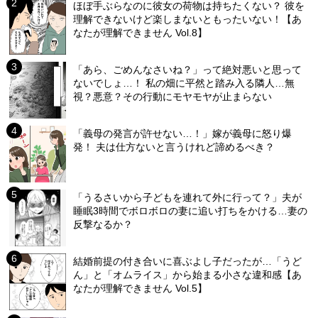
ほぼ手ぶらなのに彼女の荷物は持ちたくない？ 彼を
理解できないけど楽しまないともったいない！【あ
なたが理解できません Vol.8】
「あら、ごめんなさいね？」って絶対悪いと思って
ないでしょ…！ 私の畑に平然と踏み入る隣人…無
視？悪意？その行動にモヤモヤが止まらない
「義母の発言が許せない…！」嫁が義母に怒り爆
発！ 夫は仕方ないと言うけれど諦めるべき？
「うるさいから子どもを連れて外に行って？」夫が
睡眠3時間でボロボロの妻に追い打ちをかける…妻の
反撃なるか？
結婚前提の付き合いに喜ぶよし子だったが…「うど
ん」と「オムライス」から始まる小さな違和感【あ
なたが理解できません Vol.5】