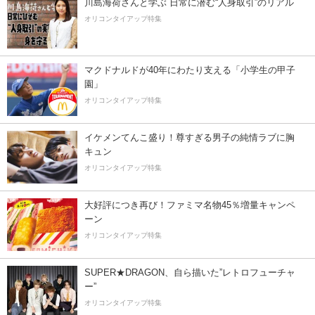
川島海荷さんと学ぶ 日常に潜む“人身取引”のリアル
オリコンタイアップ特集
マクドナルドが40年にわたり支える「小学生の甲子
園」
オリコンタイアップ特集
イケメンてんこ盛り！尊すぎる男子の純情ラブに胸
キュン
オリコンタイアップ特集
大好評につき再び！ファミマ名物45％増量キャンペ
ーン
オリコンタイアップ特集
SUPER★DRAGON、自ら描いた”レトロフューチャ
ー”
オリコンタイアップ特集