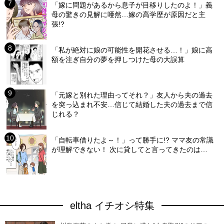
「嫁に問題があるから息子が目移りしたのよ！」義
母の驚きの見解に唖然…嫁の高学歴が原因だと主
張!?
「私が絶対に娘の可能性を開花させる…！」娘に高
額を注ぎ自分の夢を押しつけた母の大誤算
「元嫁と別れた理由ってそれ？」友人から夫の過去
を突っ込まれ不安…信じて結婚した夫の過去まで信
じれる？
「自転車借りたよ～！」って勝手に!? ママ友の常識
が理解できない！ 次に貸してと言ってきたのは…
eltha イチオシ特集