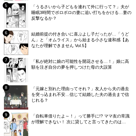
「うるさいから子どもを連れて外に行って？」夫が
睡眠3時間でボロボロの妻に追い打ちをかける…妻の
反撃なるか？
結婚前提の付き合いに喜ぶよし子だったが…「うど
ん」と「オムライス」から始まる小さな違和感【あ
なたが理解できません Vol.5】
「私が絶対に娘の可能性を開花させる…！」娘に高
額を注ぎ自分の夢を押しつけた母の大誤算
「元嫁と別れた理由ってそれ？」友人から夫の過去
を突っ込まれ不安…信じて結婚した夫の過去まで信
じれる？
「自転車借りたよ～！」って勝手に!? ママ友の常識
が理解できない！ 次に貸してと言ってきたのは…