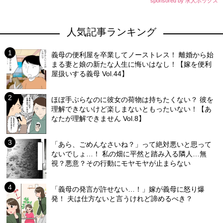
sponsored by 求人ボックス
人気記事ランキング
義母の便利屋を卒業してノーストレス！ 離婚から始
まる妻と娘の新たな人生に悔いはなし！【嫁を便利
屋扱いする義母 Vol.44】
ほぼ手ぶらなのに彼女の荷物は持ちたくない？ 彼を
理解できないけど楽しまないともったいない！【あ
なたが理解できません Vol.8】
「あら、ごめんなさいね？」って絶対悪いと思って
ないでしょ…！ 私の畑に平然と踏み入る隣人…無
視？悪意？その行動にモヤモヤが止まらない
「義母の発言が許せない…！」嫁が義母に怒り爆
発！ 夫は仕方ないと言うけれど諦めるべき？