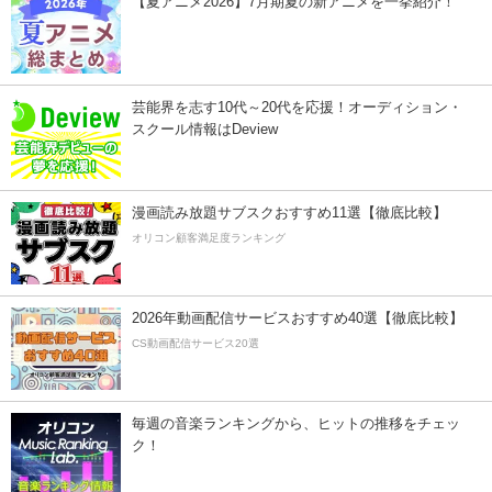
【夏アニメ2026】7月期夏の新アニメを一挙紹介！
芸能界を志す10代～20代を応援！オーディション・
スクール情報はDeview
漫画読み放題サブスクおすすめ11選【徹底比較】
オリコン顧客満足度ランキング
2026年動画配信サービスおすすめ40選【徹底比較】
CS動画配信サービス20選
毎週の音楽ランキングから、ヒットの推移をチェッ
ク！