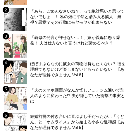
「あら、ごめんなさいね？」って絶対悪いと思って
ないでしょ…！ 私の畑に平然と踏み入る隣人…無
視？悪意？その行動にモヤモヤが止まらない
「義母の発言が許せない…！」嫁が義母に怒り爆
発！ 夫は仕方ないと言うけれど諦めるべき？
ほぼ手ぶらなのに彼女の荷物は持ちたくない？ 彼を
理解できないけど楽しまないともったいない！【あ
なたが理解できません Vol.8】
「夫のスマホ画面がなんか怪しい…」ジム通いで別
人のように変わった!? 夫が隠していた衝撃の事実と
は
結婚前提の付き合いに喜ぶよし子だったが…「うど
ん」と「オムライス」から始まる小さな違和感【あ
なたが理解できません Vol.5】