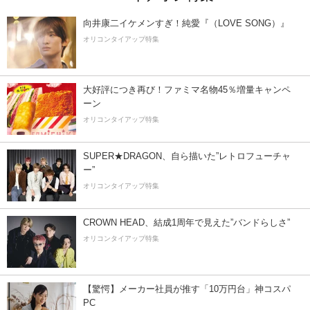
向井康二イケメンすぎ！純愛『（LOVE SONG）』
オリコンタイアップ特集
大好評につき再び！ファミマ名物45％増量キャンペ
ーン
オリコンタイアップ特集
SUPER★DRAGON、自ら描いた”レトロフューチャ
ー”
オリコンタイアップ特集
CROWN HEAD、結成1周年で見えた”バンドらしさ”
オリコンタイアップ特集
【驚愕】メーカー社員が推す「10万円台」神コスパ
PC