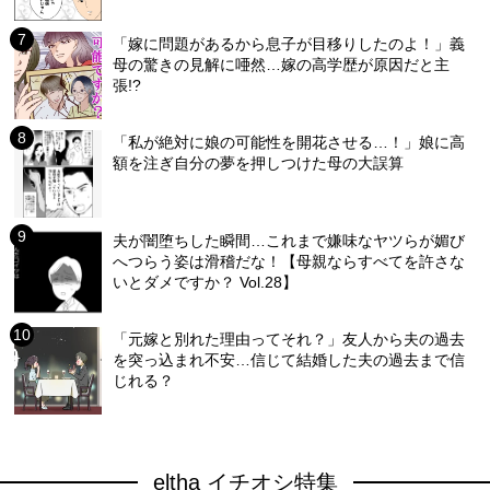
「嫁に問題があるから息子が目移りしたのよ！」義
母の驚きの見解に唖然…嫁の高学歴が原因だと主
張!?
「私が絶対に娘の可能性を開花させる…！」娘に高
額を注ぎ自分の夢を押しつけた母の大誤算
夫が闇堕ちした瞬間…これまで嫌味なヤツらが媚び
へつらう姿は滑稽だな！【母親ならすべてを許さな
いとダメですか？ Vol.28】
「元嫁と別れた理由ってそれ？」友人から夫の過去
を突っ込まれ不安…信じて結婚した夫の過去まで信
じれる？
eltha イチオシ特集