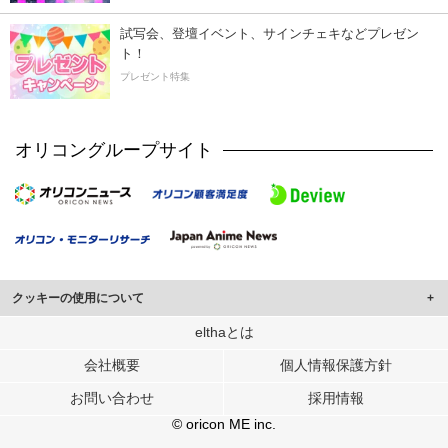
試写会、登壇イベント、サインチェキなどプレゼン
ト！
プレゼント特集
オリコングループサイト
クッキーの使用について
このサイトでは Cookie を使用して、ユーザーに合わせたコンテンツや広告の
elthaとは
表示、ソーシャル メディア機能の提供、広告の表示回数やクリック数の測定を
会社概要
個人情報保護方針
行っています。
また、ユーザーによるサイトの利用状況についても情報を収集し、ソーシャル
お問い合わせ
採用情報
メディアや広告配信、データ解析の各パートナーに提供しています。
各パートナーは、この情報とユーザーが各パートナーに提供した他の情報や、
© oricon ME inc.
ユーザーが各パートナーのサービスを使用したときに収集した他の情報を組み