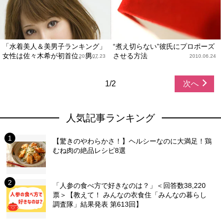
「水着美人＆美男子ランキング」
“煮え切らない”彼氏にプロポーズ
女性は佐々木希が初首位、男...
させる方法
2010.07.23
2010.06.24
1/2
次へ
人気記事ランキング
【驚きのやわらかさ！】ヘルシーなのに大満足！鶏
むね肉の絶品レシピ8選
「人参の食べ方で好きなのは？」＜回答数38,220
票＞【教えて！ みんなの衣食住「みんなの暮らし
調査隊」結果発表 第613回】