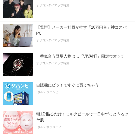
オリコンタイアップ特集
【驚愕】メーカー社員が推す「10万円台」神コスパ
PC
オリコンタイアップ特集
一番似合う登場人物は…『VIVANT』限定ウオッチ
オリコンタイアップ特集
自販機にピッ！ですぐに買えちゃう
（PR）ジハンピ
朝1分貼るだけ！ミルクピールで一日中ずっとうるツ
ヤ肌
（PR）サボリーノ