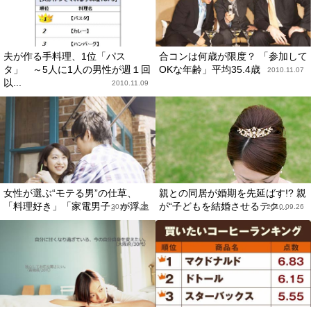
夫が作る手料理、1位「パス
合コンは何歳が限度？ 「参加して
タ」 ～5人に1人の男性が週１回
OKな年齢」平均35.4歳
2010.11.07
以...
2010.11.09
女性が選ぶ“モテる男”の仕草、
親との同居が婚期を先延ばす!? 親
「料理好き」「家電男子」が浮上
が“子どもを結婚させるテク...
2010.10.28
2010.09.26