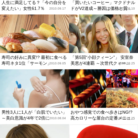
人生に満足してる？「今の自分を
「買いたいコーヒー」マクドナル
変えたい」女性61.7％
ドがV2達成～勝因は価格と質...
2010.09.17
2010.09.10
寿司の好みに異変!? 最初に食べる
「第5回“小顔クィーン”」 安室奈
寿司ネタ1位「サーモン」
美恵が4連覇 ～次世代クィー...
2010.09.05
2010.08.25
男性3人に1人が「白肌でいたい」
おやつ感覚での食べ歩きはNG!?
～美白意識が4年で2倍に
高カロリーな屋台の定番メニュ...
2010.08.04
2010.07.25