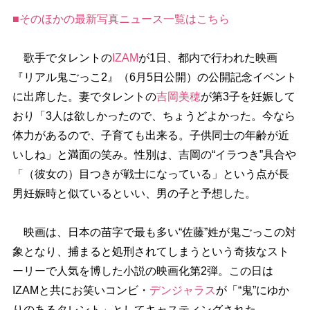
■そのほかの最新写真ニュース一覧はこちら
歌手でタレントの
IZAM
が1日、都内で行われた映画
『リアル鬼ごっこ2』（6月5日公開）の公開記念イベント
に出席した。妻でタレントの
吉岡美穂
が第3子を妊娠して
おり「3人は欲しかったので、ちょうどよかった。今なら
体力があるので、子育ても出来る。子供同士の年齢が近
いしね」と満面の笑み。性別は、吉岡の“イラつき”具合
「（彼女の）目つきが戦士になっている」という点が長
男妊娠時と似ているといい、男の子と予想した。
映画は、日本の苗字で最も多い“佐藤”姓が鬼ごっこの対
象となり、捕まると処刑されてしまうという奇抜なスト
ーリーで人気を博した小説の映画化第2弾。この日は
IZAMと共にお笑いコンビ・
デンジャラス
が「“鬼”にゆか
りのあるタレント」としてキャスティングされた。