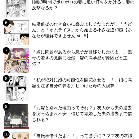
睡眠3時間でボロボロの妻に追い打ちをかける…妻の
反撃なるか？
結婚前提の付き合いに喜ぶよし子だったが…「うど
ん」と「オムライス」から始まる小さな違和感【あ
なたが理解できません Vol.5】
「嫁に問題があるから息子が目移りしたのよ！」義
母の驚きの見解に唖然…嫁の高学歴が原因だと主
張!?
「私が絶対に娘の可能性を開花させる…！」娘に高
額を注ぎ自分の夢を押しつけた母の大誤算
「元嫁と別れた理由ってそれ？」友人から夫の過去
を突っ込まれ不安…信じて結婚した夫の過去まで信
じれる？
「自転車借りたよ～！」って勝手に!? ママ友の常識