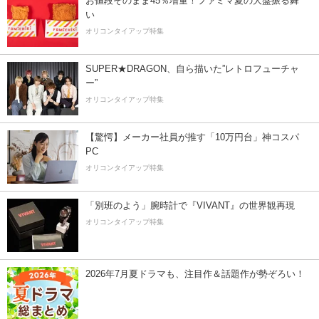
お値段そのまま45％増量！ファミマ夏の大盤振る舞
い
オリコンタイアップ特集
SUPER★DRAGON、自ら描いた”レトロフューチャ
ー”
オリコンタイアップ特集
【驚愕】メーカー社員が推す「10万円台」神コスパ
PC
オリコンタイアップ特集
「別班のよう」腕時計で『VIVANT』の世界観再現
オリコンタイアップ特集
2026年7月夏ドラマも、注目作＆話題作が勢ぞろい！