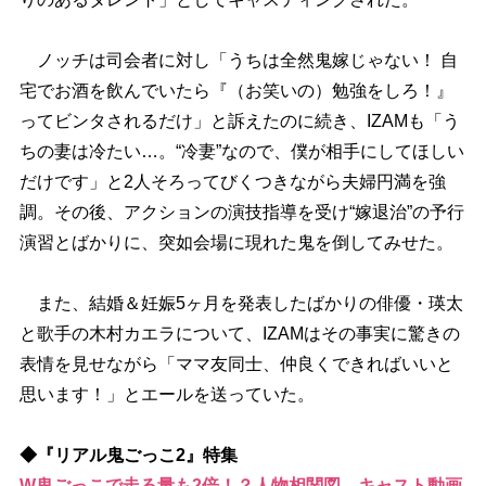
ノッチは司会者に対し「うちは全然鬼嫁じゃない！ 自
宅でお酒を飲んでいたら『（お笑いの）勉強をしろ！』
ってビンタされるだけ」と訴えたのに続き、IZAMも「う
ちの妻は冷たい…。“冷妻”なので、僕が相手にしてほしい
だけです」と2人そろってびくつきながら夫婦円満を強
調。その後、アクションの演技指導を受け“嫁退治”の予行
演習とばかりに、突如会場に現れた鬼を倒してみせた。
また、結婚＆妊娠5ヶ月を発表したばかりの俳優・瑛太
と歌手の木村カエラについて、IZAMはその事実に驚きの
表情を見せながら「ママ友同士、仲良くできればいいと
思います！」とエールを送っていた。
◆『リアル鬼ごっこ2』特集
W鬼ごっこで走る量も2倍！？人物相関図、キャスト動画