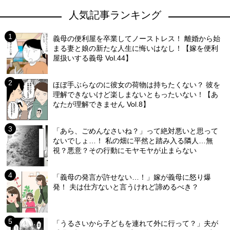
人気記事ランキング
義母の便利屋を卒業してノーストレス！ 離婚から始
まる妻と娘の新たな人生に悔いはなし！【嫁を便利
屋扱いする義母 Vol.44】
ほぼ手ぶらなのに彼女の荷物は持ちたくない？ 彼を
理解できないけど楽しまないともったいない！【あ
なたが理解できません Vol.8】
「あら、ごめんなさいね？」って絶対悪いと思って
ないでしょ…！ 私の畑に平然と踏み入る隣人…無
視？悪意？その行動にモヤモヤが止まらない
「義母の発言が許せない…！」嫁が義母に怒り爆
発！ 夫は仕方ないと言うけれど諦めるべき？
「うるさいから子どもを連れて外に行って？」夫が