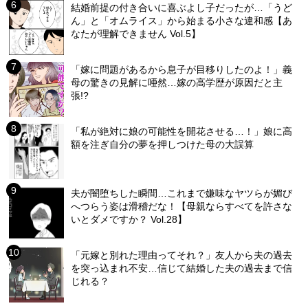
結婚前提の付き合いに喜ぶよし子だったが…「うど
ん」と「オムライス」から始まる小さな違和感【あ
なたが理解できません Vol.5】
「嫁に問題があるから息子が目移りしたのよ！」義
母の驚きの見解に唖然…嫁の高学歴が原因だと主
張!?
「私が絶対に娘の可能性を開花させる…！」娘に高
額を注ぎ自分の夢を押しつけた母の大誤算
夫が闇堕ちした瞬間…これまで嫌味なヤツらが媚び
へつらう姿は滑稽だな！【母親ならすべてを許さな
いとダメですか？ Vol.28】
「元嫁と別れた理由ってそれ？」友人から夫の過去
を突っ込まれ不安…信じて結婚した夫の過去まで信
じれる？