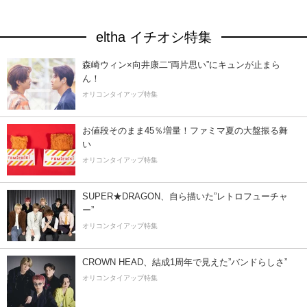
eltha イチオシ特集
森崎ウィン×向井康二“両片思い”にキュンが止まら
ん！
オリコンタイアップ特集
お値段そのまま45％増量！ファミマ夏の大盤振る舞
い
オリコンタイアップ特集
SUPER★DRAGON、自ら描いた”レトロフューチャ
ー”
オリコンタイアップ特集
CROWN HEAD、結成1周年で見えた”バンドらしさ”
オリコンタイアップ特集