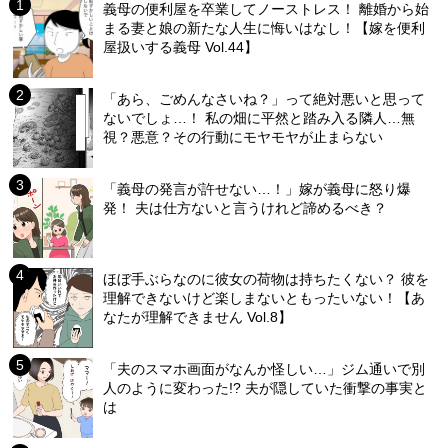
義母の便利屋を卒業してノーストレス！ 離婚から始
まる妻と娘の新たな人生に悔いはなし！【嫁を便利
屋扱いする義母 Vol.44】
「あら、ごめんなさいね？」って絶対悪いと思って
ないでしょ…！ 私の畑に平然と踏み入る隣人…無
視？悪意？その行動にモヤモヤが止まらない
「義母の発言が許せない…！」嫁が義母に怒り爆
発！ 夫は仕方ないと言うけれど諦めるべき？
ほぼ手ぶらなのに彼女の荷物は持ちたくない？ 彼を
理解できないけど楽しまないともったいない！【あ
なたが理解できません Vol.8】
「夫のスマホ画面がなんか怪しい…」ジム通いで別
人のように変わった!? 夫が隠していた衝撃の事実と
は