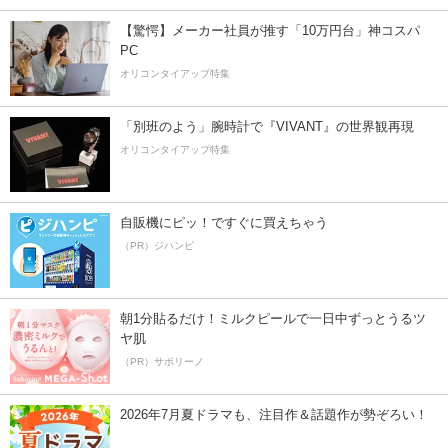
【驚愕】メーカー社員が推す「10万円台」神コスパ
PC
オリコンタイアップ特集
「別班のよう」腕時計で『VIVANT』の世界観再現
オリコンタイアップ特集
自販機にピッ！ですぐに買えちゃう
（PR）ジハンピ
朝1分貼るだけ！ミルクピールで一日中ずっとうるツ
ヤ肌
（PR）サボリーノ
2026年7月夏ドラマも、注目作＆話題作が勢ぞろい！