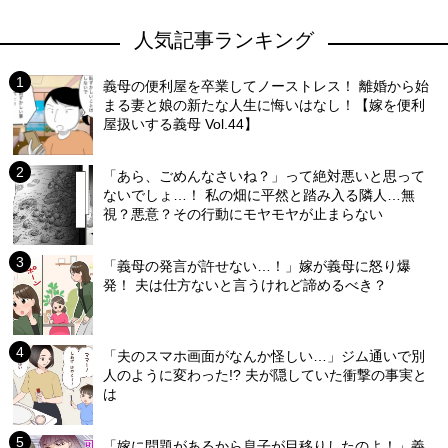
人気記事ランキング
義母の便利屋を卒業してノーストレス！ 離婚から始
まる妻と娘の新たな人生に悔いはなし！【嫁を便利
屋扱いする義母 Vol.44】
「あら、ごめんなさいね？」って絶対悪いと思って
ないでしょ…！ 私の畑に平然と踏み入る隣人…無
視？悪意？その行動にモヤモヤが止まらない
「義母の発言が許せない…！」嫁が義母に怒り爆
発！ 夫は仕方ないと言うけれど諦めるべき？
「夫のスマホ画面がなんか怪しい…」ジム通いで別
人のように変わった!? 夫が隠していた衝撃の事実と
は
「嫁に問題があるから息子が目移りしたのよ！」義