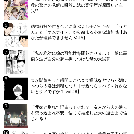
母の驚きの見解に唖然…嫁の高学歴が原因だと主
張!?
結婚前提の付き合いに喜ぶよし子だったが…「うど
ん」と「オムライス」から始まる小さな違和感【あ
なたが理解できません Vol.5】
「私が絶対に娘の可能性を開花させる…！」娘に高
額を注ぎ自分の夢を押しつけた母の大誤算
夫が闇堕ちした瞬間…これまで嫌味なヤツらが媚び
へつらう姿は滑稽だな！【母親ならすべてを許さな
いとダメですか？ Vol.28】
「元嫁と別れた理由ってそれ？」友人から夫の過去
を突っ込まれ不安…信じて結婚した夫の過去まで信
じれる？
「こっちは高い金払ってるのよ！」義母が両家の顔