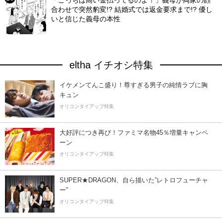
合わせで突然豹変!? 結婚式では返金要求まで!? 優し
いと信じた義母の本性
eltha イチオシ特集
イケメンてんこ盛り！尊すぎる男子の純情ラブに胸
キュン
オリコンタイアップ特集
大好評につき再び！ファミマ名物45％増量キャンペ
ーン
オリコンタイアップ特集
SUPER★DRAGON、自ら描いた”レトロフューチャ
ー”
オリコンタイアップ特集