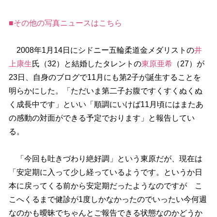
■その他の写真ニュースはこちら
2008年1月14日にシドニー五輪柔道金メダリストの
井
上康生
氏（32）と結婚したタレントの
東原亜希
（27）が
23日、自身のブログで11月にも第2子が誕生することを
明らかにした。「ただいま第二子お腹ですくすくぬくぬ
く成長中です」といい「順調にいけば11月頃にはまたあ
の感動の対面ができる予定でおります」と報告してい
る。
「今回も吐きづわり絶好調」という東原だが、現在は
「安定期に入って少し経っているようです。というか日
本に戻ってくる前から安定期だったようなのですが こ
こへくるまで健診が1度しかなかったのでいったい今何週
なのかも曖昧でちゃんとご報告できる状態なのかどうか