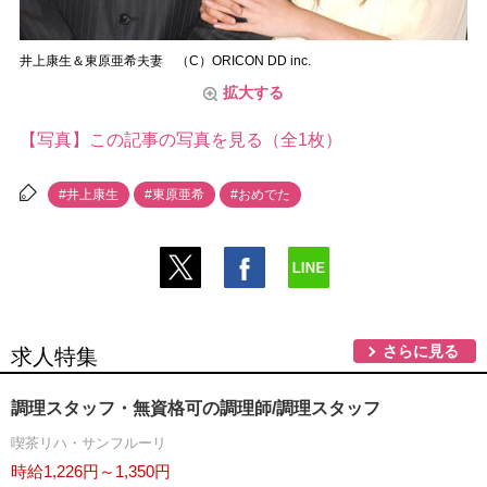
井上康生＆東原亜希夫妻 （C）ORICON DD inc.
拡大する
【写真】この記事の写真を見る（全1枚）
#井上康生
#東原亜希
#おめでた
さらに見る
求人特集
調理スタッフ・無資格可の調理師/調理スタッフ
喫茶リハ・サンフルーリ
時給1,226円～1,350円