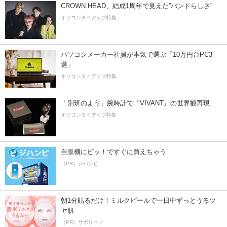
CROWN HEAD、結成1周年で見えた”バンドらしさ”
オリコンタイアップ特集
パソコンメーカー社員が本気で選ぶ「10万円台PC3
選」
オリコンタイアップ特集
「別班のよう」腕時計で『VIVANT』の世界観再現
オリコンタイアップ特集
自販機にピッ！ですぐに買えちゃう
（PR）ジハンピ
朝1分貼るだけ！ミルクピールで一日中ずっとうるツ
ヤ肌
（PR）サボリーノ