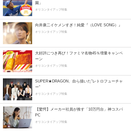
園」
オリコンタイアップ特集
向井康二イケメンすぎ！純愛『（LOVE SONG）』
オリコンタイアップ特集
大好評につき再び！ファミマ名物45％増量キャンペ
ーン
オリコンタイアップ特集
SUPER★DRAGON、自ら描いた”レトロフューチャ
ー”
オリコンタイアップ特集
【驚愕】メーカー社員が推す「10万円台」神コスパ
PC
オリコンタイアップ特集