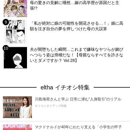
母の驚きの見解に唖然…嫁の高学歴が原因だと主
張!?
「私が絶対に娘の可能性を開花させる…！」娘に高
額を注ぎ自分の夢を押しつけた母の大誤算
夫が闇堕ちした瞬間…これまで嫌味なヤツらが媚び
へつらう姿は滑稽だな！【母親ならすべてを許さな
いとダメですか？ Vol.28】
eltha イチオシ特集
川島海荷さんと学ぶ 日常に潜む“人身取引”のリアル
オリコンタイアップ特集
マクドナルドが40年にわたり支える「小学生の甲子