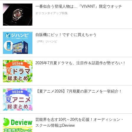
一番似合う登場人物は…『VIVANT』限定ウオッチ
オリコンタイアップ特集
自販機にピッ！ですぐに買えちゃう
（PR）ジハンピ
2026年7月夏ドラマも、注目作＆話題作が勢ぞろい！
【夏アニメ2026】7月期夏の新アニメを一挙紹介！
芸能界を志す10代～20代を応援！オーディション・
スクール情報はDeview