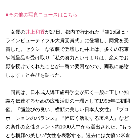
■その他の写真ニュースはこちら
女優の
井上和香
が27日、都内で行われた『第15回 E・
ラインビューティフル大賞受賞式』に登壇し、同賞を受
賞した。セクシーな衣装で登壇した井上は、多くの花束
贈呈品を受け取り「私の努力というよりは、産んでお
顔を授けてくれたことが一番の要因なので、両親に感謝
します」と喜びを語った。
同賞は、日本成人矯正歯科学会が広く一般に正しい知
識を伝達するための広報活動の一環として1995年に初開
催。『歯並びの良い、横顔の美しい日本人女性』『プロ
ポーションのバランス』『幅広く活動する著名人』など
の条件の女性タレント約1000人中から選出された、“もっ
とも横顔の美しい”女性を表彰する。過去には女優の米倉