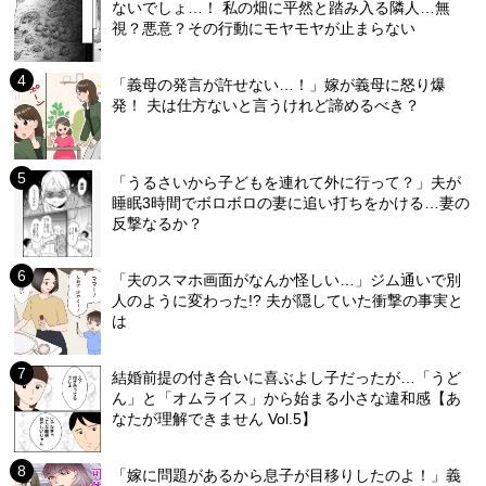
ないでしょ…！ 私の畑に平然と踏み入る隣人…無
視？悪意？その行動にモヤモヤが止まらない
「義母の発言が許せない…！」嫁が義母に怒り爆
発！ 夫は仕方ないと言うけれど諦めるべき？
「うるさいから子どもを連れて外に行って？」夫が
睡眠3時間でボロボロの妻に追い打ちをかける…妻の
反撃なるか？
「夫のスマホ画面がなんか怪しい…」ジム通いで別
人のように変わった!? 夫が隠していた衝撃の事実と
は
結婚前提の付き合いに喜ぶよし子だったが…「うど
ん」と「オムライス」から始まる小さな違和感【あ
なたが理解できません Vol.5】
「嫁に問題があるから息子が目移りしたのよ！」義