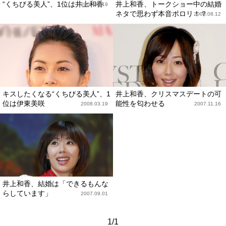
“くちびる美人”、1位は井上和香
井上和香、トークショー中の結婚
2009.03.19
ネタで思わず本音ポロリ！？
2008.08.12
キスしたくなる“くちびる美人”、1
井上和香、クリスマスデートの可
位は伊東美咲
能性を匂わせる
2008.03.19
2007.11.16
井上和香、結婚は「できるもんな
らしています」
2007.09.01
1/1