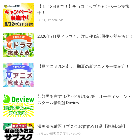
【8月12日まで！】チョコザップキャンペーン実施
中！
（PR）chocoZAP
2026年7月夏ドラマも、注目作＆話題作が勢ぞろい！
【夏アニメ2026】7月期夏の新アニメを一挙紹介！
芸能界を志す10代～20代を応援！オーディション・
スクール情報はDeview
漫画読み放題サブスクおすすめ11選【徹底比較】
オリコン顧客満足度ランキング