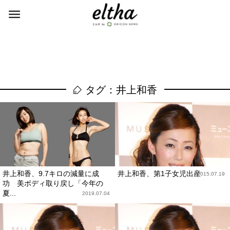
タグ：井上和香
井上和香、9.7キロの減量に成
井上和香、第1子女児出産
2015.07.19
功 美ボディ取り戻し「今年の
夏...
2019.07.04