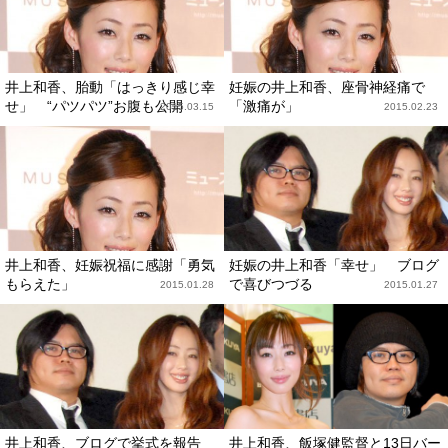
井上和香、胎動「はっきり感じ幸
妊娠の井上和香、座骨神経痛で
せ」 “パツパツ”お腹も公開
「激痛が」
2015.03.15
2015.02.23
井上和香、妊娠祝福に感謝「勇気
妊娠の井上和香「幸せ」 ブログ
もらえた」
で喜びつづる
2015.01.28
2015.01.27
井上和香、ブログで挙式を報告
井上和香、飯塚健監督と13日バー