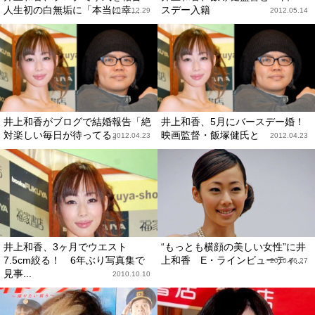
人生初の白無垢に「本当に幸...
スデー入籍
2013.12.29
2012.05.14
井上和香がブログで結婚報告「絶
井上和香、5月にバースデー婚！
対楽しい毎日が待ってる」
映画監督・飯塚健氏と
2012.04.23
2012.04.23
井上和香、3ヶ月でウエスト
“もっとも横顔の美しい女性”に井
7.5cm絞る！ 6年ぶり写真集で
上和香 E・ラインビューティ...
2010.06.27
見事...
2010.10.10