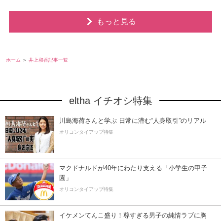
もっと見る
ホーム
井上和香記事一覧
eltha イチオシ特集
川島海荷さんと学ぶ 日常に潜む“人身取引”のリアル
オリコンタイアップ特集
マクドナルドが40年にわたり支える「小学生の甲子
園」
オリコンタイアップ特集
イケメンてんこ盛り！尊すぎる男子の純情ラブに胸