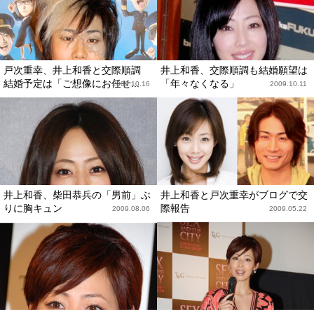
戸次重幸、井上和香と交際順調
井上和香、交際順調も結婚願望は
結婚予定は「ご想像にお任せ...
「年々なくなる」
2009.10.16
2009.10.11
井上和香、柴田恭兵の「男前」ぶ
井上和香と戸次重幸がブログで交
りに胸キュン
際報告
2009.08.06
2009.05.22