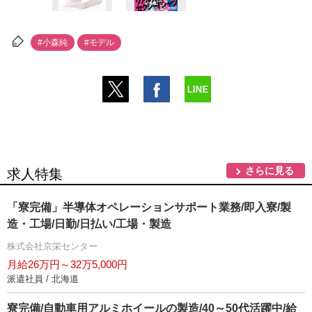
#小森純
#モデル
さらに見る
求人特集
「寮完備」半導体オペレーションサポート業務/即入寮/製
造・工場/日勤/日払い/工場・製造
株式会社京栄センター
月給26万円～32万5,000円
派遣社員 / 北海道
寮完備/自動車用アルミホイールの製造/40～50代活躍中/給