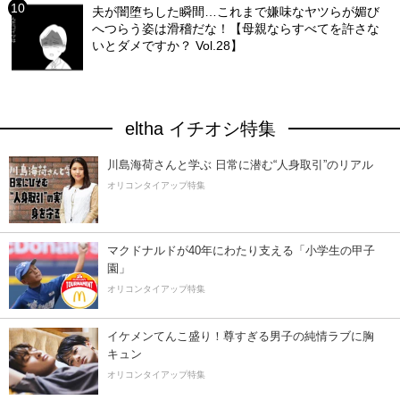
夫が闇堕ちした瞬間…これまで嫌味なヤツらが媚び
へつらう姿は滑稽だな！【母親ならすべてを許さな
いとダメですか？ Vol.28】
eltha イチオシ特集
川島海荷さんと学ぶ 日常に潜む“人身取引”のリアル
オリコンタイアップ特集
マクドナルドが40年にわたり支える「小学生の甲子
園」
オリコンタイアップ特集
イケメンてんこ盛り！尊すぎる男子の純情ラブに胸
キュン
オリコンタイアップ特集