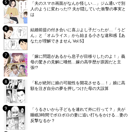
「夫のスマホ画面がなんか怪しい…」ジム通いで別
人のように変わった!? 夫が隠していた衝撃の事実と
は
結婚前提の付き合いに喜ぶよし子だったが…「うど
ん」と「オムライス」から始まる小さな違和感【あ
なたが理解できません Vol.5】
「嫁に問題があるから息子が目移りしたのよ！」義
母の驚きの見解に唖然…嫁の高学歴が原因だと主
張!?
「私が絶対に娘の可能性を開花させる…！」娘に高
額を注ぎ自分の夢を押しつけた母の大誤算
「うるさいから子どもを連れて外に行って？」夫が
睡眠3時間でボロボロの妻に追い打ちをかける…妻の
反撃なるか？