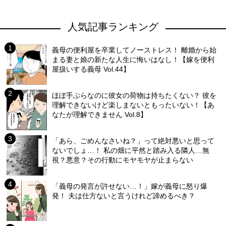
人気記事ランキング
義母の便利屋を卒業してノーストレス！ 離婚から始
まる妻と娘の新たな人生に悔いはなし！【嫁を便利
屋扱いする義母 Vol.44】
ほぼ手ぶらなのに彼女の荷物は持ちたくない？ 彼を
理解できないけど楽しまないともったいない！【あ
なたが理解できません Vol.8】
「あら、ごめんなさいね？」って絶対悪いと思って
ないでしょ…！ 私の畑に平然と踏み入る隣人…無
視？悪意？その行動にモヤモヤが止まらない
「義母の発言が許せない…！」嫁が義母に怒り爆
発！ 夫は仕方ないと言うけれど諦めるべき？