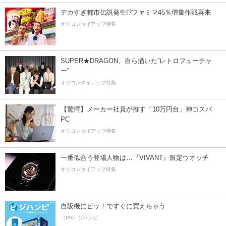
デカすぎ都市伝説発生!?ファミマ45％増量作戦再来
オリコンタイアップ特集
SUPER★DRAGON、自ら描いた”レトロフューチャ
ー”
オリコンタイアップ特集
【驚愕】メーカー社員が推す「10万円台」神コスパ
PC
オリコンタイアップ特集
一番似合う登場人物は…『VIVANT』限定ウオッチ
オリコンタイアップ特集
自販機にピッ！ですぐに買えちゃう
（PR）ジハンピ