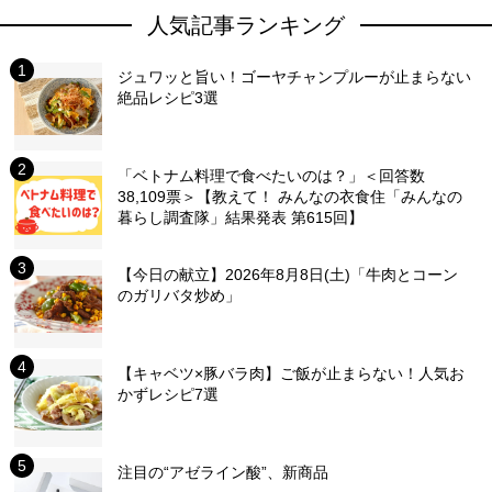
人気記事ランキング
ジュワッと旨い！ゴーヤチャンプルーが止まらない
絶品レシピ3選
「ベトナム料理で食べたいのは？」＜回答数
38,109票＞【教えて！ みんなの衣食住「みんなの
暮らし調査隊」結果発表 第615回】
【今日の献立】2026年8月8日(土)「牛肉とコーン
のガリバタ炒め」
【キャベツ×豚バラ肉】ご飯が止まらない！人気お
かずレシピ7選
注目の“アゼライン酸”、新商品