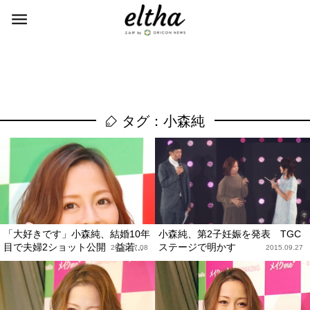
タグ：小森純
「大好きです」小森純、結婚10年
小森純、第2子妊娠を発表 TGC
目で夫婦2ショット公開 益若...
ステージで明かす
2020.07.08
2015.09.27