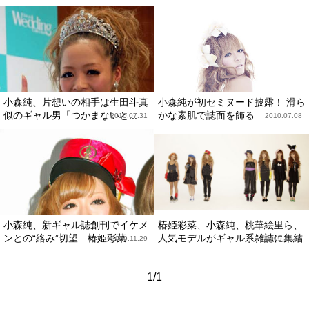
小森純、片想いの相手は生田斗真
小森純が初セミヌード披露！ 滑ら
似のギャル男「つかまないと...
かな素肌で誌面を飾る
2010.07.31
2010.07.08
小森純、新ギャル誌創刊でイケメ
椿姫彩菜、小森純、桃華絵里ら、
ンとの“絡み”切望 椿姫彩菜...
人気モデルがギャル系雑誌に集結
2009.11.29
2009.11.19
1/1