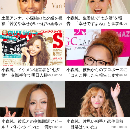
土屋アンナ、小森純の七夕婚を祝
小森純、生番組で“七夕婚”を報
福「苦労や幸せがいっぱいある」
告 「幸せですよね」とダブル...
2011.07.06
2011.07.06
小森純、イケメン経営者と“七夕
小森純、彼氏からのプロポーズに
婚” 交際半年で明日入籍へ
「はんこ押したら報告します」
2011.07.06
2011.06.10
小森純、彼氏との交際順調アピー
小森純、片思い相手と恋仲目前
ル！ バレンタインは 「何か...
「目処はついた」
2011.02.08
2010.08.06