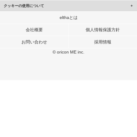
クッキーの使用について
このサイトでは Cookie を使用して、ユーザーに合わせたコンテンツや広告の
elthaとは
表示、ソーシャル メディア機能の提供、広告の表示回数やクリック数の測定を
行っています。
会社概要
個人情報保護方針
また、ユーザーによるサイトの利用状況についても情報を収集し、ソーシャル
お問い合わせ
採用情報
メディアや広告配信、データ解析の各パートナーに提供しています。
各パートナーは、この情報とユーザーが各パートナーに提供した他の情報や、
© oricon ME inc.
ユーザーが各パートナーのサービスを使用したときに収集した他の情報を組み
合わせて使用することがあります。