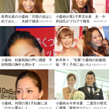
長男出産の小森純「旦那の涙はじ
小森純が第1子男児出産 夫・今
めてみた」 夫婦で感涙
井諒氏がブログで報告
2014.06.13
2014.06.13
小森純、妊娠祝福の声に感謝 不
鈴木奈々、“先輩”小森純の妊娠祝
妊時期の胸中も明かす
福「早く子供に会いたい」
2014.01.07
2014.01.07
小森純、待望の第1子妊娠に涙
小森純＆今井夫妻、二度目の挙式
「心から愛おしく」
に感激「毎年やりたい」
2014.01.07
2012.07.26