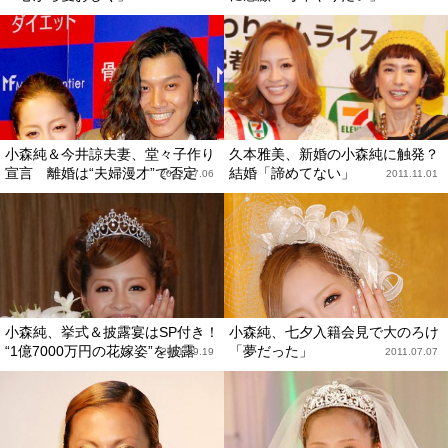
小森純＆今井諒夫妻、堂々子作り
久本雅美、新婚の小森純に触発？
宣言 離婚は“夫婦漫才”で否定
結婚「諦めてない」
2012.07.06
2011.11.01
小森純、挙式＆披露宴はSP付き！
小森純、七夕入籍会見で大のろけ
“1億7000万円の花嫁姿”を披露
「夢だった」
2011.09.19
2011.07.07