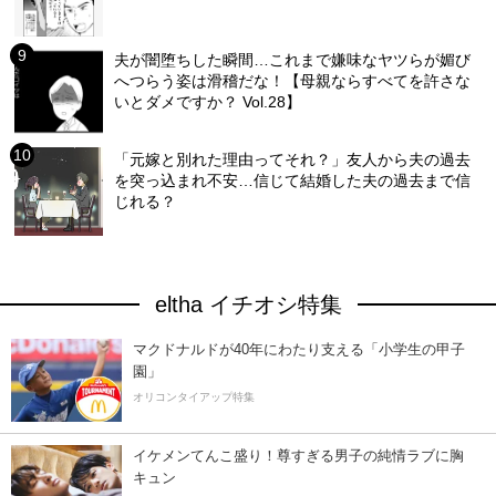
夫が闇堕ちした瞬間…これまで嫌味なヤツらが媚び
へつらう姿は滑稽だな！【母親ならすべてを許さな
いとダメですか？ Vol.28】
「元嫁と別れた理由ってそれ？」友人から夫の過去
を突っ込まれ不安…信じて結婚した夫の過去まで信
じれる？
eltha イチオシ特集
マクドナルドが40年にわたり支える「小学生の甲子
園」
オリコンタイアップ特集
イケメンてんこ盛り！尊すぎる男子の純情ラブに胸
キュン