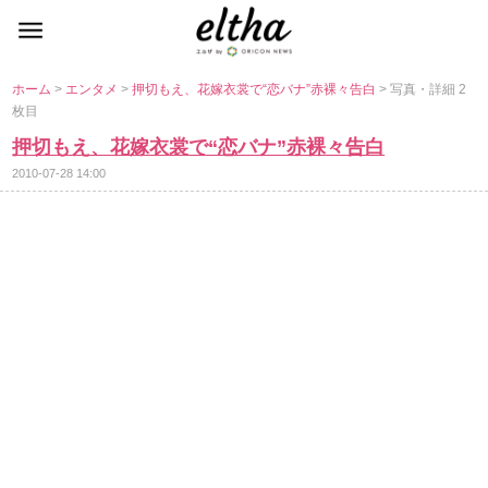
ホーム
>
エンタメ
>
押切もえ、花嫁衣裳で“恋バナ”赤裸々告白
> 写真・詳細 2
枚目
押切もえ、花嫁衣裳で“恋バナ”赤裸々告白
2010-07-28 14:00