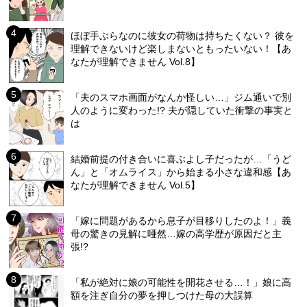
ほぼ手ぶらなのに彼女の荷物は持ちたくない？ 彼を
理解できないけど楽しまないともったいない！【あ
なたが理解できません Vol.8】
「夫のスマホ画面がなんか怪しい…」ジム通いで別
人のように変わった!? 夫が隠していた衝撃の事実と
は
結婚前提の付き合いに喜ぶよし子だったが…「うど
ん」と「オムライス」から始まる小さな違和感【あ
なたが理解できません Vol.5】
「嫁に問題があるから息子が目移りしたのよ！」義
母の驚きの見解に唖然…嫁の高学歴が原因だと主
張!?
「私が絶対に娘の可能性を開花させる…！」娘に高
額を注ぎ自分の夢を押しつけた母の大誤算