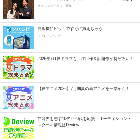
オリコンタイアップ特集
自販機にピッ！ですぐに買えちゃう
（PR）ジハンピ
2026年7月夏ドラマも、注目作＆話題作が勢ぞろい！
【夏アニメ2026】7月期夏の新アニメを一挙紹介！
芸能界を志す10代～20代を応援！オーディション・
スクール情報はDeview