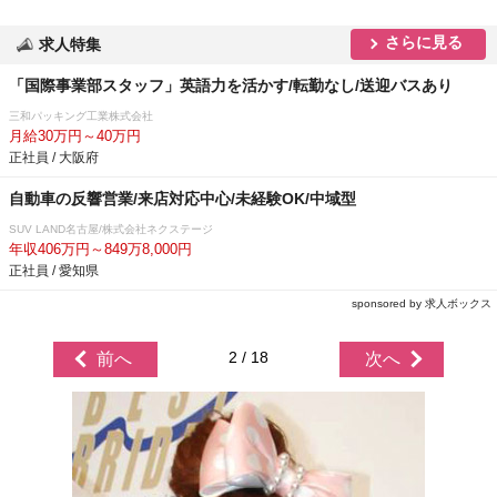
さらに見る
求人特集
「国際事業部スタッフ」英語力を活かす/転勤なし/送迎バスあり
三和パッキング工業株式会社
月給30万円～40万円
正社員 / 大阪府
自動車の反響営業/来店対応中心/未経験OK/中域型
SUV LAND名古屋/株式会社ネクステージ
年収406万円～849万8,000円
正社員 / 愛知県
sponsored by 求人ボックス
2 / 18
前へ
次へ