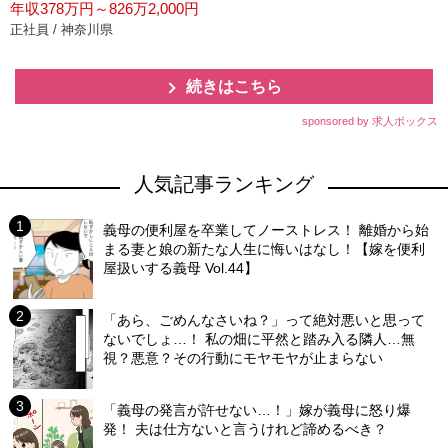
年収378万円～826万2,000円
正社員 / 神奈川県
続きはこちら
sponsored by 求人ボックス
人気記事ランキング
義母の便利屋を卒業してノーストレス！ 離婚から始
まる妻と娘の新たな人生に悔いはなし！【嫁を便利
屋扱いする義母 Vol.44】
「あら、ごめんなさいね？」って絶対悪いと思って
ないでしょ…！ 私の畑に平然と踏み入る隣人…無
視？悪意？その行動にモヤモヤが止まらない
「義母の発言が許せない…！」嫁が義母に怒り爆
発！ 夫は仕方ないと言うけれど諦めるべき？