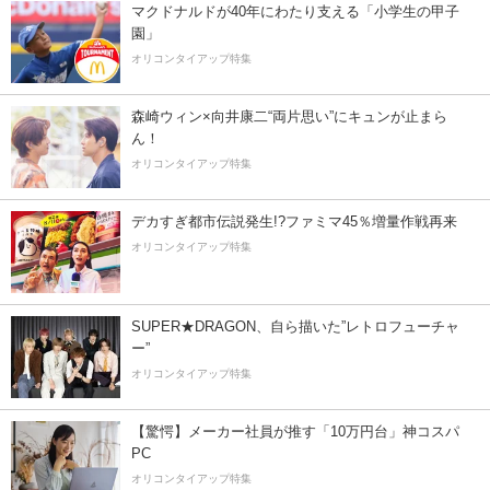
マクドナルドが40年にわたり支える「小学生の甲子
園」
オリコンタイアップ特集
森崎ウィン×向井康二“両片思い”にキュンが止まら
ん！
オリコンタイアップ特集
デカすぎ都市伝説発生!?ファミマ45％増量作戦再来
オリコンタイアップ特集
SUPER★DRAGON、自ら描いた”レトロフューチャ
ー”
オリコンタイアップ特集
【驚愕】メーカー社員が推す「10万円台」神コスパ
PC
オリコンタイアップ特集