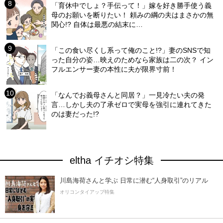
「育休中でしょ？手伝って！」嫁を好き勝手使う義
母のお願いを断りたい！ 頼みの綱の夫はまさかの無
関心!? 自体は最悪の結末に…
「この食い尽くし系って俺のこと!?」妻のSNSで知
った自分の姿…映えのためなら家族は二の次？ イン
フルエンサー妻の本性に夫が限界寸前！
「なんでお義母さんと同居？」一見冷たい夫の発
言…しかし夫の了承ゼロで実母を強引に連れてきた
のは妻だった!?
eltha イチオシ特集
川島海荷さんと学ぶ 日常に潜む“人身取引”のリアル
オリコンタイアップ特集