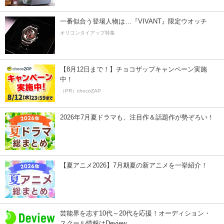
一番似合う登場人物は…『VIVANT』限定ウオッチ
オリコンタイアップ特集
【8月12日まで！】チョコザップキャンペーン実施
中！
（PR）chocoZAP
2026年7月夏ドラマも、注目作＆話題作が勢ぞろい！
【夏アニメ2026】7月期夏の新アニメを一挙紹介！
芸能界を志す10代～20代を応援！オーディション・
スクール情報はDeview