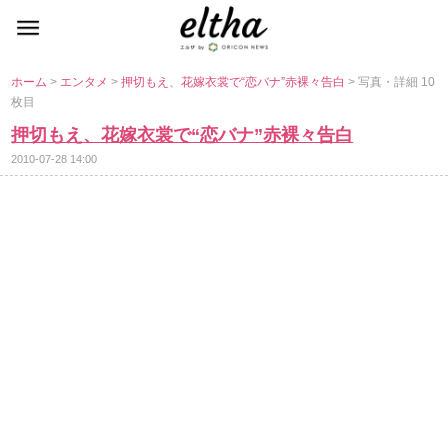
ホーム
>
エンタメ
>
押切もえ、花嫁衣裳で“恋バナ”赤裸々告白
> 写真・詳細 10
枚目
押切もえ、花嫁衣裳で“恋バナ”赤裸々告白
2010-07-28 14:00