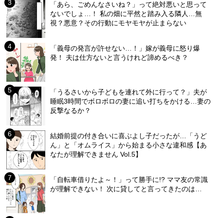
「あら、ごめんなさいね？」って絶対悪いと思って
ないでしょ…！ 私の畑に平然と踏み入る隣人…無
視？悪意？その行動にモヤモヤが止まらない
「義母の発言が許せない…！」嫁が義母に怒り爆
発！ 夫は仕方ないと言うけれど諦めるべき？
「うるさいから子どもを連れて外に行って？」夫が
睡眠3時間でボロボロの妻に追い打ちをかける…妻の
反撃なるか？
結婚前提の付き合いに喜ぶよし子だったが…「うど
ん」と「オムライス」から始まる小さな違和感【あ
なたが理解できません Vol.5】
「自転車借りたよ～！」って勝手に!? ママ友の常識
が理解できない！ 次に貸してと言ってきたのは…