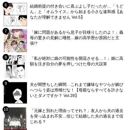
結婚前提の付き合いに喜ぶよし子だったが…「うど
ん」と「オムライス」から始まる小さな違和感【あ
なたが理解できません Vol.5】
「嫁に問題があるから息子が目移りしたのよ！」義
母の驚きの見解に唖然…嫁の高学歴が原因だと主
張!?
「私が絶対に娘の可能性を開花させる…！」娘に高
額を注ぎ自分の夢を押しつけた母の大誤算
夫が闇堕ちした瞬間…これまで嫌味なヤツらが媚び
へつらう姿は滑稽だな！【母親ならすべてを許さな
いとダメですか？ Vol.28】
「元嫁と別れた理由ってそれ？」友人から夫の過去
を突っ込まれ不安…信じて結婚した夫の過去まで信
じれる？