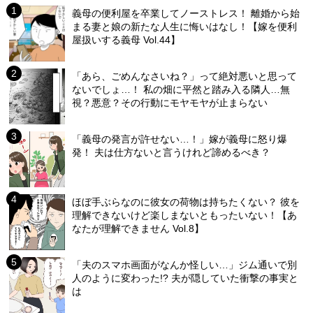
義母の便利屋を卒業してノーストレス！ 離婚から始
まる妻と娘の新たな人生に悔いはなし！【嫁を便利
屋扱いする義母 Vol.44】
「あら、ごめんなさいね？」って絶対悪いと思って
ないでしょ…！ 私の畑に平然と踏み入る隣人…無
視？悪意？その行動にモヤモヤが止まらない
「義母の発言が許せない…！」嫁が義母に怒り爆
発！ 夫は仕方ないと言うけれど諦めるべき？
ほぼ手ぶらなのに彼女の荷物は持ちたくない？ 彼を
理解できないけど楽しまないともったいない！【あ
なたが理解できません Vol.8】
「夫のスマホ画面がなんか怪しい…」ジム通いで別
人のように変わった!? 夫が隠していた衝撃の事実と
は