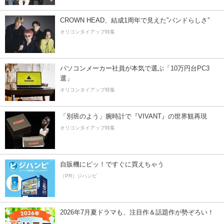
CROWN HEAD、結成1周年で見えた”バンドらしさ”
オリコンタイアップ特集
パソコンメーカー社員が本気で選ぶ「10万円台PC3
選」
オリコンタイアップ特集
「別班のよう」腕時計で『VIVANT』の世界観再現
オリコンタイアップ特集
自販機にピッ！ですぐに買えちゃう
（PR）ジハンピ
2026年7月夏ドラマも、注目作＆話題作が勢ぞろい！