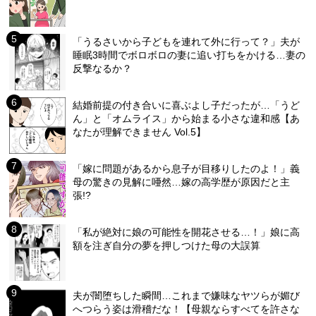
「うるさいから子どもを連れて外に行って？」夫が
睡眠3時間でボロボロの妻に追い打ちをかける…妻の
反撃なるか？
結婚前提の付き合いに喜ぶよし子だったが…「うど
ん」と「オムライス」から始まる小さな違和感【あ
なたが理解できません Vol.5】
「嫁に問題があるから息子が目移りしたのよ！」義
母の驚きの見解に唖然…嫁の高学歴が原因だと主
張!?
「私が絶対に娘の可能性を開花させる…！」娘に高
額を注ぎ自分の夢を押しつけた母の大誤算
夫が闇堕ちした瞬間…これまで嫌味なヤツらが媚び
へつらう姿は滑稽だな！【母親ならすべてを許さな