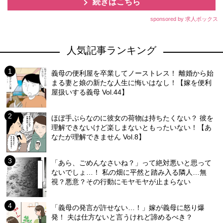
続きはこちら
sponsored by 求人ボックス
人気記事ランキング
義母の便利屋を卒業してノーストレス！ 離婚から始
まる妻と娘の新たな人生に悔いはなし！【嫁を便利
屋扱いする義母 Vol.44】
ほぼ手ぶらなのに彼女の荷物は持ちたくない？ 彼を
理解できないけど楽しまないともったいない！【あ
なたが理解できません Vol.8】
「あら、ごめんなさいね？」って絶対悪いと思って
ないでしょ…！ 私の畑に平然と踏み入る隣人…無
視？悪意？その行動にモヤモヤが止まらない
「義母の発言が許せない…！」嫁が義母に怒り爆
発！ 夫は仕方ないと言うけれど諦めるべき？