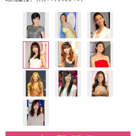
4位の佐藤江梨子 (ｃ)ｏｒｉｃｏｎＤＤ.ｉｎｃ