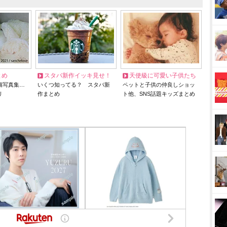
とめ
スタバ新作イッキ見せ！
天使級に可愛い子供たち
猫写真集…
いくつ知ってる？ スタバ新
ペットと子供の仲良しショッ
リ
作まとめ
ト他、SNS話題キッズまとめ