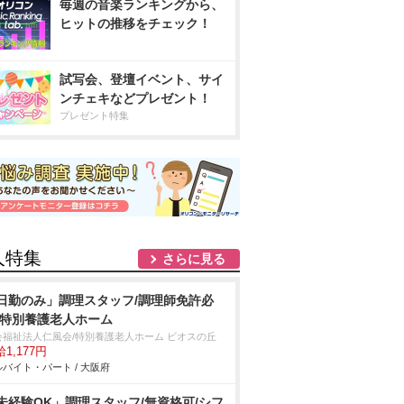
毎週の音楽ランキングから、
ヒットの推移をチェック！
試写会、登壇イベント、サイ
ンチェキなどプレゼント！
プレゼント特集
人特集
さらに見る
日勤のみ」調理スタッフ/調理師免許必
/特別養護老人ホーム
会福祉法人仁風会/特別養護老人ホーム ビオスの丘
1,177円
バイト・パート / 大阪府
未経験OK」調理スタッフ/無資格可/シフ