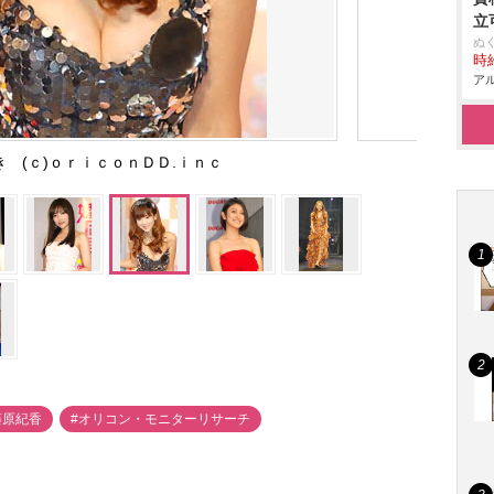
立
ぬ
時給
アル
き (ｃ)ｏｒｉｃｏｎＤＤ.ｉｎｃ
藤原紀香
#オリコン・モニターリサーチ