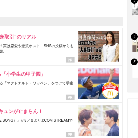
身取引”のリアル
？実は恋愛や悪質ホスト、SNSの投稿からも
態。
る「小学生の甲子園」
る「マクドナルド・ワッペン」をつけて学童
にキュンが止まらん！
ONG）』が8／５よりJ:COM STREAMで