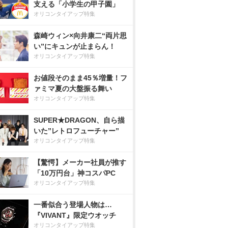
支える「小学生の甲子園」
オリコンタイアップ特集
森崎ウィン×向井康二“両片思
い”にキュンが止まらん！
オリコンタイアップ特集
お値段そのまま45％増量！フ
ァミマ夏の大盤振る舞い
オリコンタイアップ特集
SUPER★DRAGON、自ら描
いた”レトロフューチャー”
オリコンタイアップ特集
【驚愕】メーカー社員が推す
「10万円台」神コスパPC
オリコンタイアップ特集
一番似合う登場人物は…
『VIVANT』限定ウオッチ
オリコンタイアップ特集