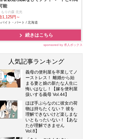
可能
くもりの森 北光
1,125円～
バイト・パート / 北海道
続きはこちら
sponsored by 求人ボックス
人気記事ランキング
義母の便利屋を卒業してノ
ーストレス！ 離婚から始
まる妻と娘の新たな人生に
悔いはなし！【嫁を便利屋
扱いする義母 Vol.44】
ほぼ手ぶらなのに彼女の荷
物は持ちたくない？ 彼を
理解できないけど楽しまな
いともったいない！【あな
たが理解できません
Vol.8】