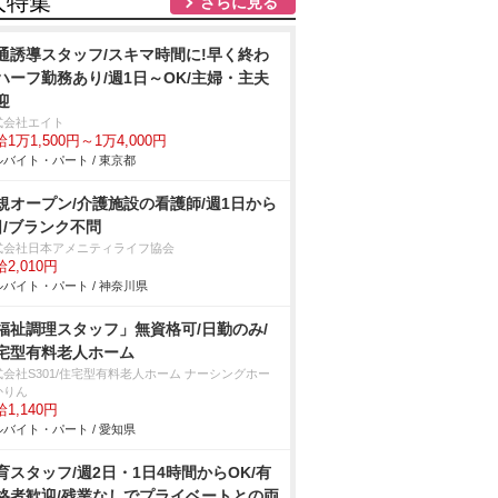
人特集
さらに見る
通誘導スタッフ/スキマ時間に!早く終わ
ハーフ勤務あり/週1日～OK/主婦・主夫
迎
式会社エイト
1万1,500円～1万4,000円
バイト・パート / 東京都
規オープン/介護施設の看護師/週1日から
日/ブランク不問
式会社日本アメニティライフ協会
2,010円
バイト・パート / 神奈川県
福祉調理スタッフ」無資格可/日勤のみ/
宅型有料老人ホーム
式会社S301/住宅型有料老人ホーム ナーシングホー
かりん
1,140円
バイト・パート / 愛知県
育スタッフ/週2日・1日4時間からOK/有
格者歓迎/残業なしでプライベートとの両