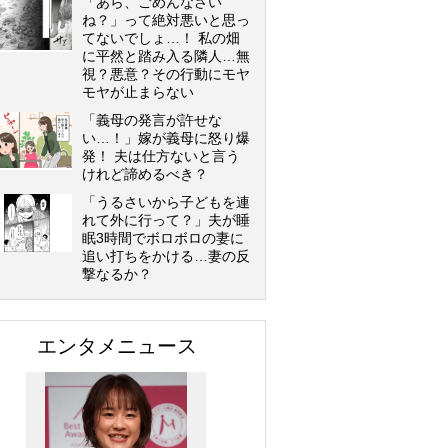
「あら、ごめんなさい
ね？」って絶対悪いと思っ
てないでしょ…！ 私の畑
に平然と踏み入る隣人…無
視？悪意？その行動にモヤ
モヤが止まらない
「義母の発言が許せな
い…！」嫁が義母に怒り爆
発！ 夫は仕方ないと言う
けれど諦めるべき？
「うるさいから子どもを連
れて外に行って？」夫が睡
眠3時間でボロボロの妻に
追い打ちをかける…妻の反
撃なるか？
エンタメニュース