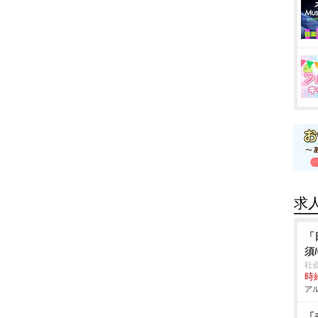
求
「
須
社
時給
アル
「