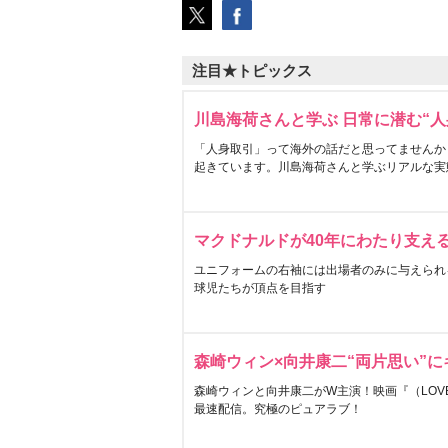
注目★トピックス
川島海荷さんと学ぶ 日常に潜む“人
「人身取引」って海外の話だと思ってませんか
起きています。川島海荷さんと学ぶリアルな実
マクドナルドが40年にわたり支え
ユニフォームの右袖には出場者のみに与えられ
球児たちが頂点を目指す
森崎ウィン×向井康二“両片思い”
森崎ウィンと向井康二がW主演！映画『（LOVE S
最速配信。究極のピュアラブ！