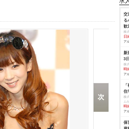
求
交
る
歓
株
日給
アル
新
3
株
時給
アル
「
住
株
ム
時給
アル
保
資