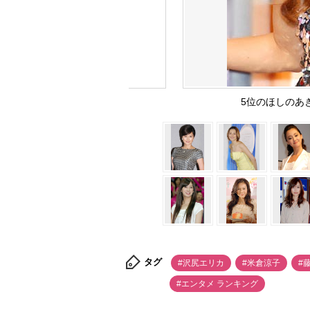
5位のほしのあ
タグ
#沢尻エリカ
#米倉涼子
#
#エンタメ ランキング