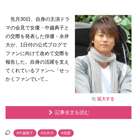
先月30日、自身の主演ドラ
マの会見で女優・中越典子と
の交際を発表した俳優・永井
大が、1日付の公式ブログで
ファンに向けて改めて交際を
報告した。自身の活躍を支え
てくれているファンへ「せっ
かくファンでいて...
拡大する
記事全文を読む
#中越典子
#永井大
#熱愛