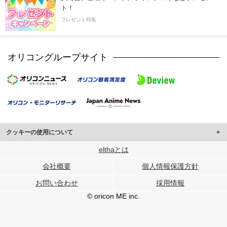
ト！
プレゼント特集
オリコングループサイト
クッキーの使用について
このサイトでは Cookie を使用して、ユーザーに合わせたコンテンツや広告の
elthaとは
表示、ソーシャル メディア機能の提供、広告の表示回数やクリック数の測定を
会社概要
個人情報保護方針
行っています。
また、ユーザーによるサイトの利用状況についても情報を収集し、ソーシャル
お問い合わせ
採用情報
メディアや広告配信、データ解析の各パートナーに提供しています。
各パートナーは、この情報とユーザーが各パートナーに提供した他の情報や、
© oricon ME inc.
ユーザーが各パートナーのサービスを使用したときに収集した他の情報を組み
合わせて使用することがあります。