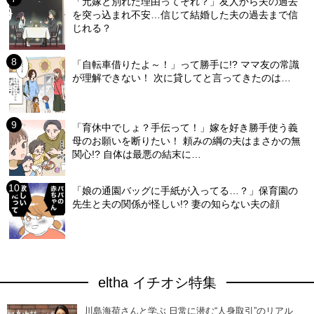
「元嫁と別れた理由ってそれ？」友人から夫の過去
を突っ込まれ不安…信じて結婚した夫の過去まで信
じれる？
「自転車借りたよ～！」って勝手に!? ママ友の常識
が理解できない！ 次に貸してと言ってきたのは…
「育休中でしょ？手伝って！」嫁を好き勝手使う義
母のお願いを断りたい！ 頼みの綱の夫はまさかの無
関心!? 自体は最悪の結末に…
「娘の通園バッグに手紙が入ってる…？」保育園の
先生と夫の関係が怪しい!? 妻の知らない夫の顔
eltha イチオシ特集
川島海荷さんと学ぶ 日常に潜む“人身取引”のリアル