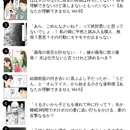
理解できないけど楽しまないともったいない！【あ
なたが理解できません Vol.8】
「あら、ごめんなさいね？」って絶対悪いと思って
ないでしょ…！ 私の畑に平然と踏み入る隣人…無
視？悪意？その行動にモヤモヤが止まらない
「義母の発言が許せない…！」嫁が義母に怒り爆
発！ 夫は仕方ないと言うけれど諦めるべき？
結婚前提の付き合いに喜ぶよし子だったが…「うど
ん」と「オムライス」から始まる小さな違和感【あ
なたが理解できません Vol.5】
「うるさいから子どもを連れて外に行って？」夫が
睡眠3時間でボロボロの妻に追い打ちをかける…妻の
反撃なるか？