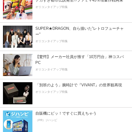
デカすぎ都市伝説発生!?ファミマ45％増量作戦再来
オリコンタイアップ特集
SUPER★DRAGON、自ら描いた”レトロフューチャ
ー”
オリコンタイアップ特集
【驚愕】メーカー社員が推す「10万円台」神コスパ
PC
オリコンタイアップ特集
「別班のよう」腕時計で『VIVANT』の世界観再現
オリコンタイアップ特集
自販機にピッ！ですぐに買えちゃう
（PR）ジハンピ