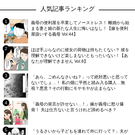
人気記事ランキング
義母の便利屋を卒業してノーストレス！ 離婚から始
まる妻と娘の新たな人生に悔いはなし！【嫁を便利
屋扱いする義母 Vol.44】
ほぼ手ぶらなのに彼女の荷物は持ちたくない？ 彼を
理解できないけど楽しまないともったいない！【あ
なたが理解できません Vol.8】
「あら、ごめんなさいね？」って絶対悪いと思って
ないでしょ…！ 私の畑に平然と踏み入る隣人…無
視？悪意？その行動にモヤモヤが止まらない
「義母の発言が許せない…！」嫁が義母に怒り爆
発！ 夫は仕方ないと言うけれど諦めるべき？
「うるさいから子どもを連れて外に行って？」夫が