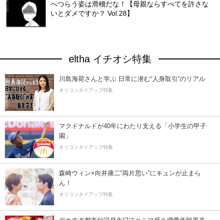
へつらう姿は滑稽だな！【母親ならすべてを許さな
いとダメですか？ Vol.28】
eltha イチオシ特集
川島海荷さんと学ぶ 日常に潜む“人身取引”のリアル
オリコンタイアップ特集
マクドナルドが40年にわたり支える「小学生の甲子
園」
オリコンタイアップ特集
森崎ウィン×向井康二“両片思い”にキュンが止まら
ん！
オリコンタイアップ特集