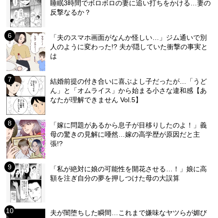
睡眠3時間でボロボロの妻に追い打ちをかける…妻の
反撃なるか？
「夫のスマホ画面がなんか怪しい…」ジム通いで別
人のように変わった!? 夫が隠していた衝撃の事実と
は
結婚前提の付き合いに喜ぶよし子だったが…「うど
ん」と「オムライス」から始まる小さな違和感【あ
なたが理解できません Vol.5】
「嫁に問題があるから息子が目移りしたのよ！」義
母の驚きの見解に唖然…嫁の高学歴が原因だと主
張!?
「私が絶対に娘の可能性を開花させる…！」娘に高
額を注ぎ自分の夢を押しつけた母の大誤算
夫が闇堕ちした瞬間…これまで嫌味なヤツらが媚び