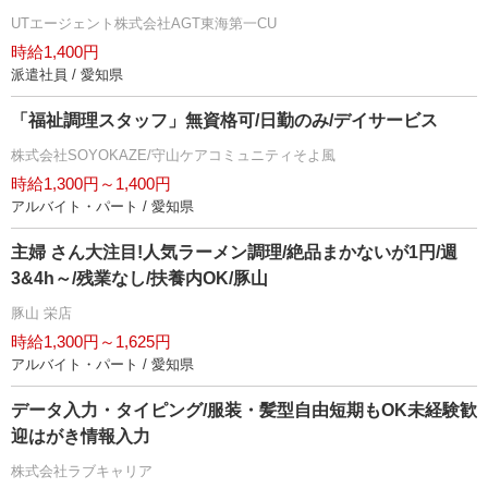
UTエージェント株式会社AGT東海第一CU
時給1,400円
派遣社員 / 愛知県
「福祉調理スタッフ」無資格可/日勤のみ/デイサービス
株式会社SOYOKAZE/守山ケアコミュニティそよ風
時給1,300円～1,400円
アルバイト・パート / 愛知県
主婦 さん大注目!人気ラーメン調理/絶品まかないが1円/週
3&4h～/残業なし/扶養内OK/豚山
豚山 栄店
時給1,300円～1,625円
アルバイト・パート / 愛知県
データ入力・タイピング/服装・髪型自由短期もOK未経験歓
迎はがき情報入力
株式会社ラブキャリア