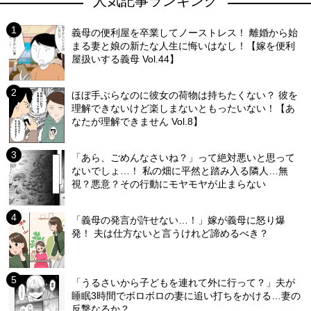
人気記事ランキング
義母の便利屋を卒業してノーストレス！ 離婚から始
まる妻と娘の新たな人生に悔いはなし！【嫁を便利
屋扱いする義母 Vol.44】
ほぼ手ぶらなのに彼女の荷物は持ちたくない？ 彼を
理解できないけど楽しまないともったいない！【あ
なたが理解できません Vol.8】
「あら、ごめんなさいね？」って絶対悪いと思って
ないでしょ…！ 私の畑に平然と踏み入る隣人…無
視？悪意？その行動にモヤモヤが止まらない
「義母の発言が許せない…！」嫁が義母に怒り爆
発！ 夫は仕方ないと言うけれど諦めるべき？
「うるさいから子どもを連れて外に行って？」夫が
睡眠3時間でボロボロの妻に追い打ちをかける…妻の
反撃なるか？