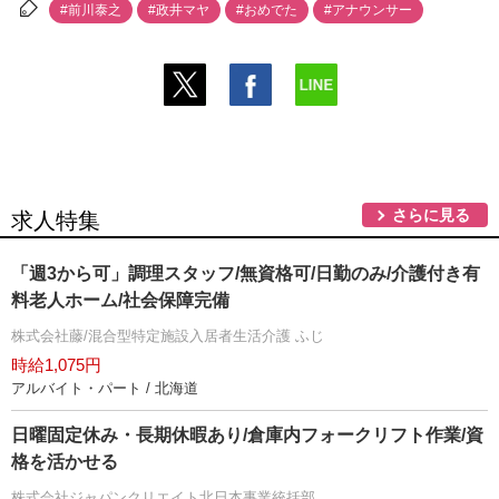
#前川泰之
#政井マヤ
#おめでた
#アナウンサー
さらに見る
求人特集
「週3から可」調理スタッフ/無資格可/日勤のみ/介護付き有
料老人ホーム/社会保障完備
株式会社藤/混合型特定施設入居者生活介護 ふじ
時給1,075円
アルバイト・パート / 北海道
日曜固定休み・長期休暇あり/倉庫内フォークリフト作業/資
格を活かせる
株式会社ジャパンクリエイト北日本事業統括部