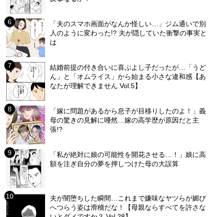
「夫のスマホ画面がなんか怪しい…」ジム通いで別
人のように変わった!? 夫が隠していた衝撃の事実と
は
結婚前提の付き合いに喜ぶよし子だったが…「うど
ん」と「オムライス」から始まる小さな違和感【あ
なたが理解できません Vol.5】
「嫁に問題があるから息子が目移りしたのよ！」義
母の驚きの見解に唖然…嫁の高学歴が原因だと主
張!?
「私が絶対に娘の可能性を開花させる…！」娘に高
額を注ぎ自分の夢を押しつけた母の大誤算
夫が闇堕ちした瞬間…これまで嫌味なヤツらが媚び
へつらう姿は滑稽だな！【母親ならすべてを許さな
いとダメですか？ Vol.28】