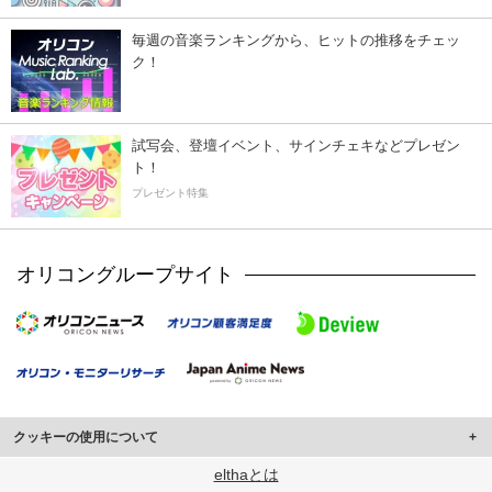
毎週の音楽ランキングから、ヒットの推移をチェッ
ク！
試写会、登壇イベント、サインチェキなどプレゼン
ト！
プレゼント特集
オリコングループサイト
クッキーの使用について
このサイトでは Cookie を使用して、ユーザーに合わせたコンテンツや広告の
elthaとは
表示、ソーシャル メディア機能の提供、広告の表示回数やクリック数の測定を