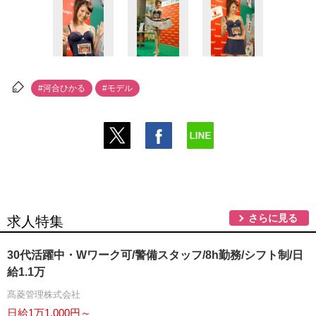
#河合ひかる
#モデル
さらに見る
求人特集
30代活躍中・Wワーク可/警備スタッフ/8h勤務/シフト制/日
給1.1万
髙菱管理株式会社
日給1万1,000円～