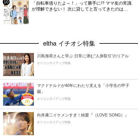
「自転車借りたよ～！」って勝手に!? ママ友の常識
が理解できない！ 次に貸してと言ってきたのは…
eltha イチオシ特集
川島海荷さんと学ぶ 日常に潜む“人身取引”のリアル
オリコンタイアップ特集
マクドナルドが40年にわたり支える「小学生の甲子
園」
オリコンタイアップ特集
向井康二イケメンすぎ！純愛『（LOVE SONG）』
オリコンタイアップ特集