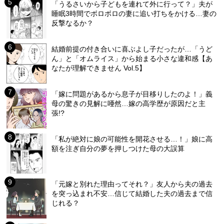
「うるさいから子どもを連れて外に行って？」夫が
睡眠3時間でボロボロの妻に追い打ちをかける…妻の
反撃なるか？
結婚前提の付き合いに喜ぶよし子だったが…「うど
ん」と「オムライス」から始まる小さな違和感【あ
なたが理解できません Vol.5】
「嫁に問題があるから息子が目移りしたのよ！」義
母の驚きの見解に唖然…嫁の高学歴が原因だと主
張!?
「私が絶対に娘の可能性を開花させる…！」娘に高
額を注ぎ自分の夢を押しつけた母の大誤算
「元嫁と別れた理由ってそれ？」友人から夫の過去
を突っ込まれ不安…信じて結婚した夫の過去まで信
じれる？