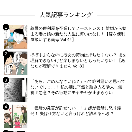
人気記事ランキング
義母の便利屋を卒業してノーストレス！ 離婚から始
まる妻と娘の新たな人生に悔いはなし！【嫁を便利
屋扱いする義母 Vol.44】
ほぼ手ぶらなのに彼女の荷物は持ちたくない？ 彼を
理解できないけど楽しまないともったいない！【あ
なたが理解できません Vol.8】
「あら、ごめんなさいね？」って絶対悪いと思って
ないでしょ…！ 私の畑に平然と踏み入る隣人…無
視？悪意？その行動にモヤモヤが止まらない
「義母の発言が許せない…！」嫁が義母に怒り爆
発！ 夫は仕方ないと言うけれど諦めるべき？