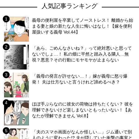
人気記事ランキング
義母の便利屋を卒業してノーストレス！ 離婚から始
まる妻と娘の新たな人生に悔いはなし！【嫁を便利
屋扱いする義母 Vol.44】
「あら、ごめんなさいね？」って絶対悪いと思って
ないでしょ…！ 私の畑に平然と踏み入る隣人…無
視？悪意？その行動にモヤモヤが止まらない
「義母の発言が許せない…！」嫁が義母に怒り爆
発！ 夫は仕方ないと言うけれど諦めるべき？
ほぼ手ぶらなのに彼女の荷物は持ちたくない？ 彼を
理解できないけど楽しまないともったいない！【あ
なたが理解できません Vol.8】
「夫のスマホ画面がなんか怪しい…」ジム通いで別
人のように変わった!? 夫が隠していた衝撃の事実と