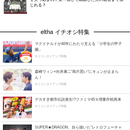
じれる？
eltha イチオシ特集
マクドナルドが40年にわたり支える「小学生の甲子
園」
オリコンタイアップ特集
森崎ウィン×向井康二“両片思い”にキュンが止まら
ん！
オリコンタイアップ特集
デカすぎ都市伝説発生!?ファミマ45％増量作戦再来
オリコンタイアップ特集
SUPER★DRAGON、自ら描いた”レトロフューチャ