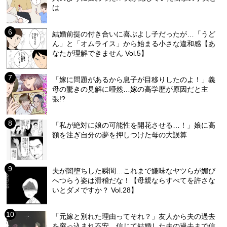
は
結婚前提の付き合いに喜ぶよし子だったが…「うど
ん」と「オムライス」から始まる小さな違和感【あ
なたが理解できません Vol.5】
「嫁に問題があるから息子が目移りしたのよ！」義
母の驚きの見解に唖然…嫁の高学歴が原因だと主
張!?
「私が絶対に娘の可能性を開花させる…！」娘に高
額を注ぎ自分の夢を押しつけた母の大誤算
夫が闇堕ちした瞬間…これまで嫌味なヤツらが媚び
へつらう姿は滑稽だな！【母親ならすべてを許さな
いとダメですか？ Vol.28】
「元嫁と別れた理由ってそれ？」友人から夫の過去
を突っ込まれ不安…信じて結婚した夫の過去まで信