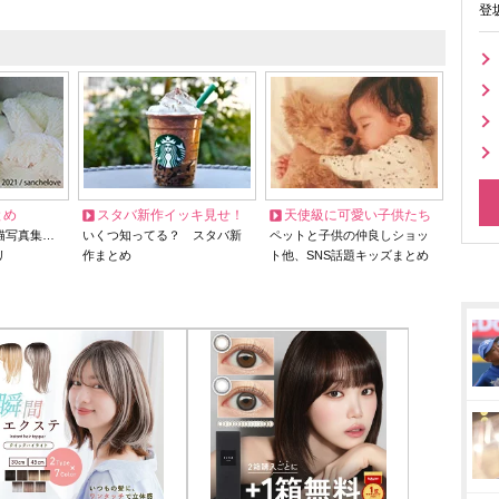
登
とめ
スタバ新作イッキ見せ！
天使級に可愛い子供たち
猫写真集…
いくつ知ってる？ スタバ新
ペットと子供の仲良しショッ
リ
作まとめ
ト他、SNS話題キッズまとめ