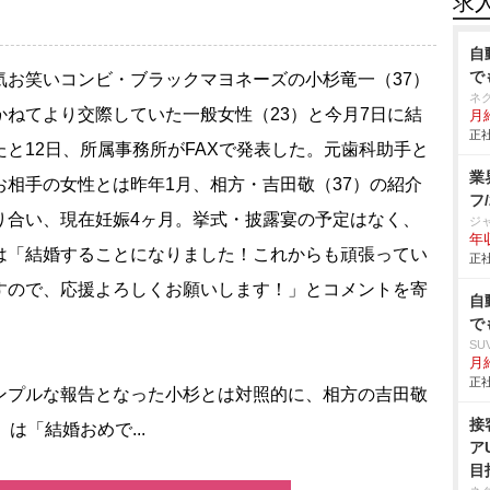
求
自
で
お笑いコンビ・ブラックマヨネーズの小杉竜一（37）
ネ
かねてより交際していた一般女性（23）と今月7日に結
月給
正社
たと12日、所属事務所がFAXで発表した。元歯科助手と
業
お相手の女性とは昨年1月、相方・吉田敬（37）の紹介
フ
り合い、現在妊娠4ヶ月。挙式・披露宴の予定はなく、
ジ
年収
は「結婚することになりました！これからも頑張ってい
正社
すので、応援よろしくお願いします！」とコメントを寄
自
。
で
SU
月給
正社
プルな報告となった小杉とは対照的に、相方の吉田敬
接
）は「結婚おめで...
ア
目