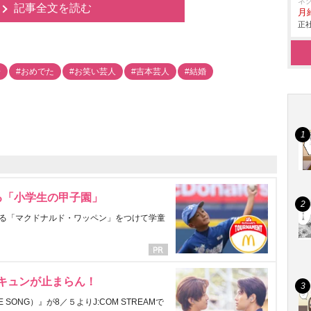
ネ
記事全文を読む
月給
正社
一
#おめでた
#お笑い芸人
#吉本芸人
#結婚
る「小学生の甲子園」
る「マクドナルド・ワッペン」をつけて学童
にキュンが止まらん！
ONG）』が8／５よりJ:COM STREAMで