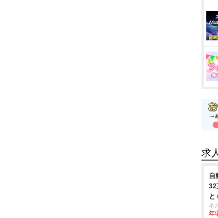
求
自
3
と
ネ
年収