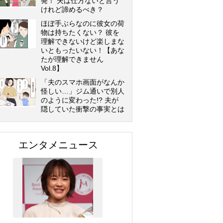
発！ 夫は仕方ないと言う
けれど諦めるべき？
ほぼ手ぶらなのに彼女の荷
物は持ちたくない？ 彼を
理解できないけど楽しまな
いともったいない！【あな
たが理解できません
Vol.8】
「夫のスマホ画面がなんか
怪しい…」ジム通いで別人
のように変わった!? 夫が
隠していた衝撃の事実とは
エンタメニュース