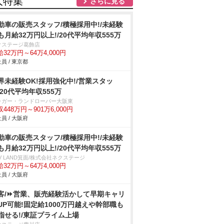
人特集
さらに見る
動車の販売スタッフ/積極採用中!/未経験
も月給32万円以上!/20代平均年収555万
クステージ葛飾店
32万円～64万4,000円
員 / 東京都
界未経験OK!採用強化中!/営業スタッ
/20代平均年収555万
ャガー・ランドローバー大阪東
448万円～901万6,000円
員 / 大阪府
動車の販売スタッフ/積極採用中!/未経験
も月給32万円以上!/20代平均年収555万
V LAND箕面/株式会社ネクステージ
32万円～64万4,000円
員 / 大阪府
客/⏩️営業、販売経験活かして早期キャリ
UP可能!固定給1000万円越えや幹部職も
指せる!/東証プライム上場