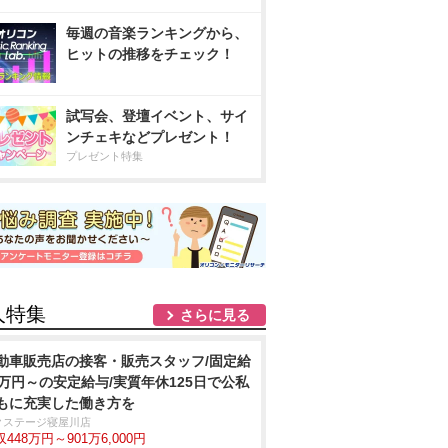
毎週の音楽ランキングから、
ヒットの推移をチェック！
試写会、登壇イベント、サイ
ンチェキなどプレゼント！
プレゼント特集
人特集
さらに見る
動車販売店の接客・販売スタッフ/固定給
2万円～の安定給与/実質年休125日で公私
もに充実した働き方を
クステージ寝屋川店
448万円～901万6,000円