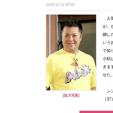
2010-11-12 18:00
人気
が、
婚し
いう
で知
小杉
きま
せた
シン
[拡大写真]
（37