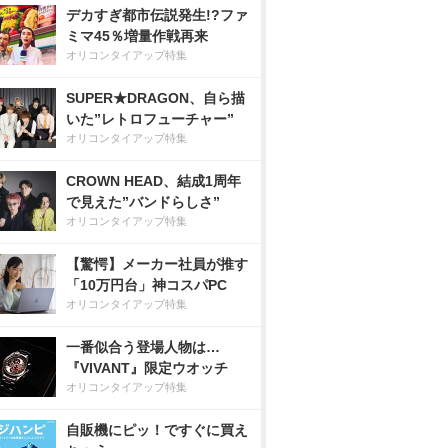
デカすぎ都市伝説発生!?ファ
ミマ45％増量作戦再来
オリコンタイアップ特集
SUPER★DRAGON、自ら描
いた”レトロフューチャー”
オリコンタイアップ特集
CROWN HEAD、結成1周年
で見えた”バンドらしさ”
オリコンタイアップ特集
【驚愕】メーカー社員が推す
「10万円台」神コスパPC
オリコンタイアップ特集
一番似合う登場人物は…
『VIVANT』限定ウオッチ
オリコンタイアップ特集
自販機にピッ！ですぐに買え