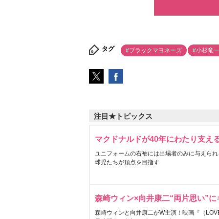
タグ
#ブラックマヨネーズ
#小杉竜
注目★トピックス
マクドナルドが40年にわたり支え
ユニフォームの右袖には出場者のみに与えられ
球児たちが頂点を目指す
森崎ウィン×向井康二“両片思い”
森崎ウィンと向井康二がW主演！映画『（LOVE S