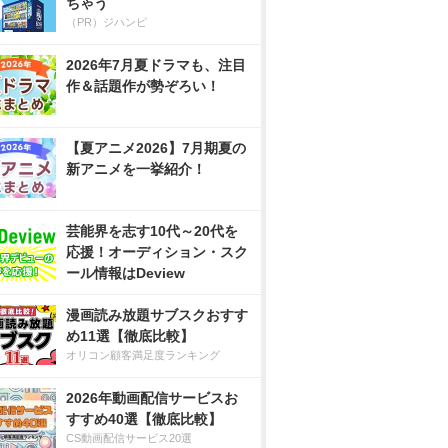
ちゃう
（PR）ジハンピ
2026年7月夏ドラマも、注目
作＆話題作が勢ぞろい！
【夏アニメ2026】7月期夏の
新アニメを一挙紹介！
芸能界を志す10代～20代を
応援！オーディション・スク
ール情報はDeview
漫画読み放題サブスクおすす
め11選【徹底比較】
オリコン顧客満足度ランキング
2026年動画配信サービスお
すすめ40選【徹底比較】
CS動画配信サービス20選