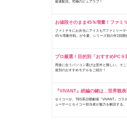
最速配信。究極のピュアラブ！
お値段そのまま45％増量！ファミ
ファミチキにお弁当にアイスも!?ファミリーマ
45％増量作戦」が今夏、シリーズ初の年2回開
プロ厳選！目的別「おすすめPC９
用途に合うパソコン選びは意外と難しい。そこ
途別のおすすめモデルをご紹介！
『VIVANT』続編の鍵は…世界観
セイコーが、TBS系日曜劇場『VIVANT』コ
ューサーとセイコー担当者が魅力を解説する。