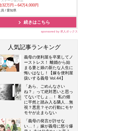
クステージ豊川店
32万円～64万4,000円
員 / 愛知県
続きはこちら
sponsored by 求人ボックス
人気記事ランキング
義母の便利屋を卒業してノ
ーストレス！ 離婚から始
まる妻と娘の新たな人生に
悔いはなし！【嫁を便利屋
扱いする義母 Vol.44】
「あら、ごめんなさい
ね？」って絶対悪いと思っ
てないでしょ…！ 私の畑
に平然と踏み入る隣人…無
視？悪意？その行動にモヤ
モヤが止まらない
「義母の発言が許せな
い…！」嫁が義母に怒り爆