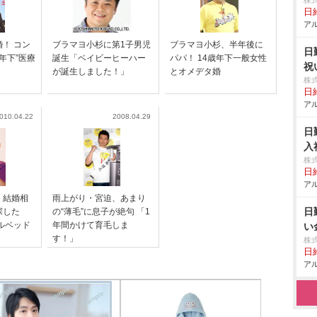
株
日給
アル
！ コン
ブラマヨ小杉に第1子男児
ブラマヨ小杉、半年後に
日
年下”医療
誕生「ベイビーヒーハー
パパ！ 14歳年下一般女性
祝
が誕生しました！」
とオメデタ婚
株
日給
アル
010.04.22
2008.04.29
日
入
株
日給
アル
、結婚相
雨上がり・宮迫、あまり
日
探した
の“薄毛”に息子が絶句 「1
ルベッド
年間かけて育毛しま
い
す！」
株
日給
アル