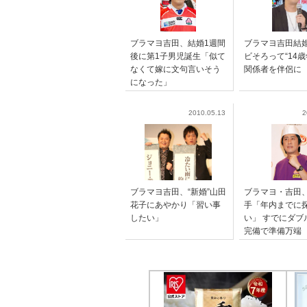
ブラマヨ吉田、結婚1週間
ブラマヨ吉田結婚
後に第1子男児誕生「似て
ビそろって“14歳
なくて嫁に文句言いそう
関係者を伴侶に
になった」
2010.05.13
2
ブラマヨ吉田、“新婚”山田
ブラマヨ・吉田
花子にあやかり「習い事
手「年内までに
したい」
い」 すでにダブ
完備で準備万端