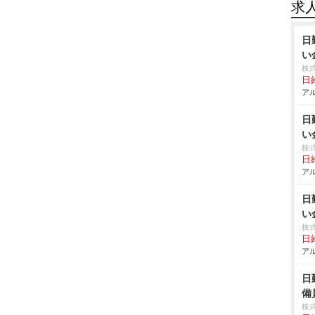
求
日
い
株
日給
アル
日
い
株
日給
アル
日
い
株
日給
アル
日
備
株