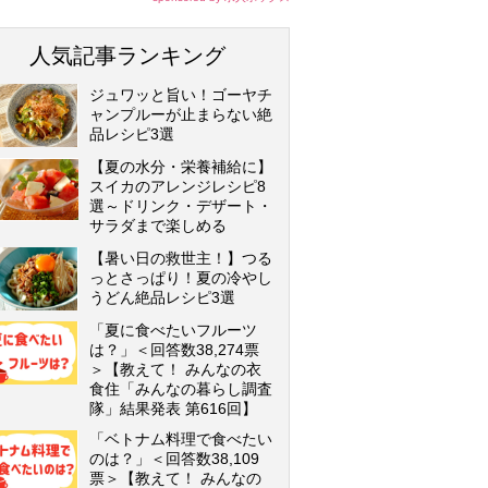
人気記事ランキング
ジュワッと旨い！ゴーヤチ
ャンプルーが止まらない絶
品レシピ3選
【夏の水分・栄養補給に】
スイカのアレンジレシピ8
選～ドリンク・デザート・
サラダまで楽しめる
【暑い日の救世主！】つる
っとさっぱり！夏の冷やし
うどん絶品レシピ3選
「夏に食べたいフルーツ
は？」＜回答数38,274票
＞【教えて！ みんなの衣
食住「みんなの暮らし調査
隊」結果発表 第616回】
「ベトナム料理で食べたい
のは？」＜回答数38,109
票＞【教えて！ みんなの