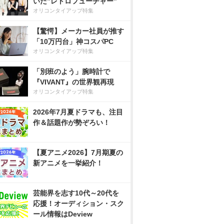
いた”レトロフューチャー”
オリコンタイアップ特集
【驚愕】メーカー社員が推す
「10万円台」神コスパPC
オリコンタイアップ特集
「別班のよう」腕時計で
『VIVANT』の世界観再現
オリコンタイアップ特集
2026年7月夏ドラマも、注目
作＆話題作が勢ぞろい！
【夏アニメ2026】7月期夏の
新アニメを一挙紹介！
芸能界を志す10代～20代を
応援！オーディション・スク
ール情報はDeview