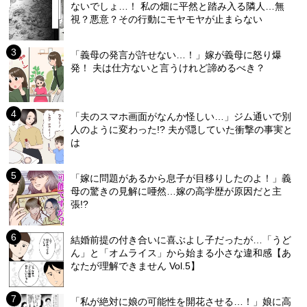
ないでしょ…！ 私の畑に平然と踏み入る隣人…無
視？悪意？その行動にモヤモヤが止まらない
「義母の発言が許せない…！」嫁が義母に怒り爆
発！ 夫は仕方ないと言うけれど諦めるべき？
「夫のスマホ画面がなんか怪しい…」ジム通いで別
人のように変わった!? 夫が隠していた衝撃の事実と
は
「嫁に問題があるから息子が目移りしたのよ！」義
母の驚きの見解に唖然…嫁の高学歴が原因だと主
張!?
結婚前提の付き合いに喜ぶよし子だったが…「うど
ん」と「オムライス」から始まる小さな違和感【あ
なたが理解できません Vol.5】
「私が絶対に娘の可能性を開花させる…！」娘に高