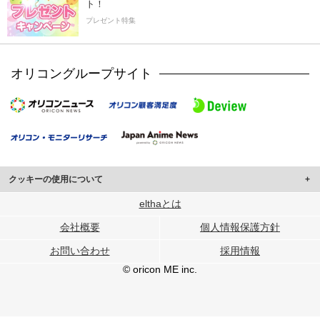
ト！
プレゼント特集
オリコングループサイト
クッキーの使用について
このサイトでは Cookie を使用して、ユーザーに合わせたコンテンツや広告の
elthaとは
表示、ソーシャル メディア機能の提供、広告の表示回数やクリック数の測定を
会社概要
個人情報保護方針
行っています。
また、ユーザーによるサイトの利用状況についても情報を収集し、ソーシャル
お問い合わせ
採用情報
メディアや広告配信、データ解析の各パートナーに提供しています。
各パートナーは、この情報とユーザーが各パートナーに提供した他の情報や、
© oricon ME inc.
ユーザーが各パートナーのサービスを使用したときに収集した他の情報を組み
合わせて使用することがあります。