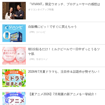
『VIVANT』限定ウオッチ、プロデューサーの感想は
オリコンタイアップ特集
自販機にピッ！ですぐに買えちゃう
（PR）ジハンピ
朝1分貼るだけ！ミルクピールで一日中ずっとうるツ
ヤ肌
（PR）サボリーノ
2026年7月夏ドラマも、注目作＆話題作が勢ぞろい！
【夏アニメ2026】7月期夏の新アニメを一挙紹介！