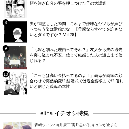
額を注ぎ自分の夢を押しつけた母の大誤算
夫が闇堕ちした瞬間…これまで嫌味なヤツらが媚び
へつらう姿は滑稽だな！【母親ならすべてを許さな
いとダメですか？ Vol.28】
「元嫁と別れた理由ってそれ？」友人から夫の過去
を突っ込まれ不安…信じて結婚した夫の過去まで信
じれる？
「こっちは高い金払ってるのよ！」義母が両家の顔
合わせで突然豹変!? 結婚式では返金要求まで!? 優し
いと信じた義母の本性
eltha イチオシ特集
森崎ウィン×向井康二“両片思い”にキュンが止まら