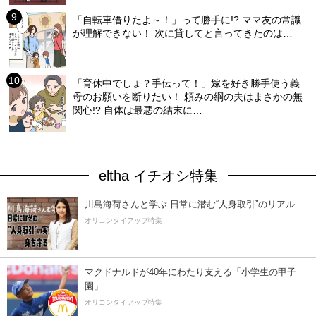
「自転車借りたよ～！」って勝手に!? ママ友の常識
が理解できない！ 次に貸してと言ってきたのは…
「育休中でしょ？手伝って！」嫁を好き勝手使う義
母のお願いを断りたい！ 頼みの綱の夫はまさかの無
関心!? 自体は最悪の結末に…
eltha イチオシ特集
川島海荷さんと学ぶ 日常に潜む“人身取引”のリアル
オリコンタイアップ特集
マクドナルドが40年にわたり支える「小学生の甲子
園」
オリコンタイアップ特集