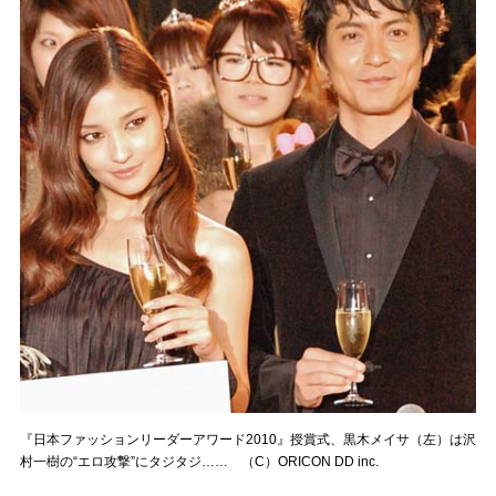
『日本ファッションリーダーアワード2010』授賞式、黒木メイサ（左）は沢
村一樹の“エロ攻撃”にタジタジ…… （C）ORICON DD inc.