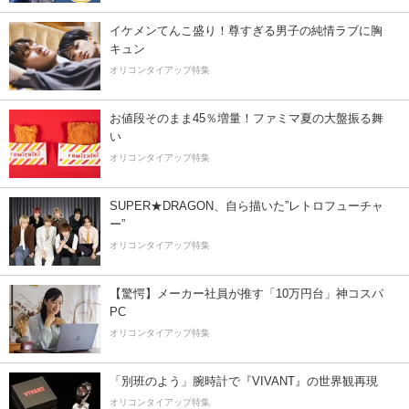
イケメンてんこ盛り！尊すぎる男子の純情ラブに胸
キュン
オリコンタイアップ特集
お値段そのまま45％増量！ファミマ夏の大盤振る舞
い
オリコンタイアップ特集
SUPER★DRAGON、自ら描いた”レトロフューチャ
ー”
オリコンタイアップ特集
【驚愕】メーカー社員が推す「10万円台」神コスパ
PC
オリコンタイアップ特集
「別班のよう」腕時計で『VIVANT』の世界観再現
オリコンタイアップ特集