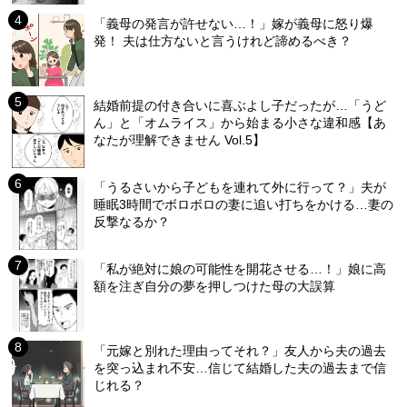
「義母の発言が許せない…！」嫁が義母に怒り爆
発！ 夫は仕方ないと言うけれど諦めるべき？
結婚前提の付き合いに喜ぶよし子だったが…「うど
ん」と「オムライス」から始まる小さな違和感【あ
なたが理解できません Vol.5】
「うるさいから子どもを連れて外に行って？」夫が
睡眠3時間でボロボロの妻に追い打ちをかける…妻の
反撃なるか？
「私が絶対に娘の可能性を開花させる…！」娘に高
額を注ぎ自分の夢を押しつけた母の大誤算
「元嫁と別れた理由ってそれ？」友人から夫の過去
を突っ込まれ不安…信じて結婚した夫の過去まで信
じれる？