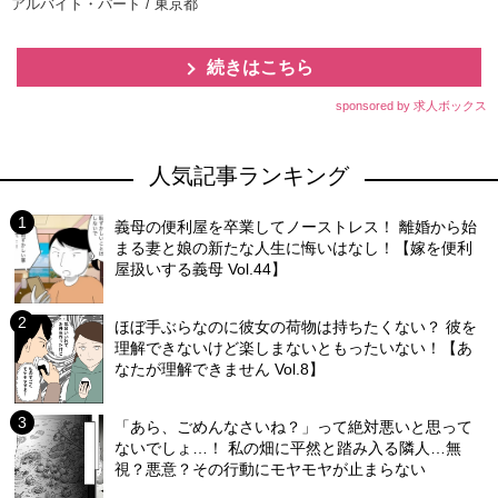
アルバイト・パート / 東京都
続きはこちら
sponsored by 求人ボックス
人気記事ランキング
義母の便利屋を卒業してノーストレス！ 離婚から始
まる妻と娘の新たな人生に悔いはなし！【嫁を便利
屋扱いする義母 Vol.44】
ほぼ手ぶらなのに彼女の荷物は持ちたくない？ 彼を
理解できないけど楽しまないともったいない！【あ
なたが理解できません Vol.8】
「あら、ごめんなさいね？」って絶対悪いと思って
ないでしょ…！ 私の畑に平然と踏み入る隣人…無
視？悪意？その行動にモヤモヤが止まらない