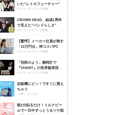
いた”レトロフューチャー”
オリコンタイアップ特集
CROWN HEAD、結成1周年
で見えた”バンドらしさ”
オリコンタイアップ特集
【驚愕】メーカー社員が推す
「10万円台」神コスパPC
オリコンタイアップ特集
「別班のよう」腕時計で
『VIVANT』の世界観再現
オリコンタイアップ特集
自販機にピッ！ですぐに買え
ちゃう
（PR）ジハンピ
朝1分貼るだけ！ミルクピー
ルで一日中ずっとうるツヤ肌