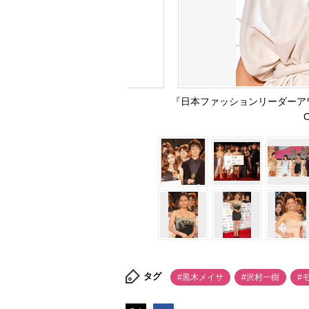
『日本ファッションリーダーアワ
タグ
#黒木メイサ
#沢村一樹
#