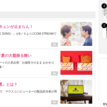
にキュンが止まらん！
ONG）』が8／５よりJ:COM STREAMで
マ夏の大盤振る舞い
ートの人気企画「お値段そのまま おかわり
催！
選」とは？
で、マウスコンピューターの製品担当者が用
登