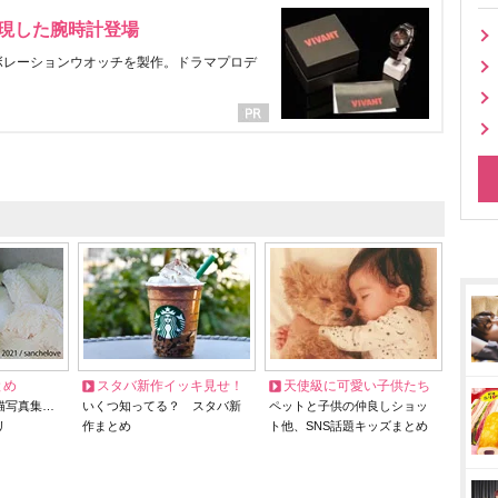
表現した腕時計登場
ラボレーションウオッチを製作。ドラマプロデ
とめ
スタバ新作イッキ見せ！
天使級に可愛い子供たち
猫写真集…
いくつ知ってる？ スタバ新
ペットと子供の仲良しショッ
リ
作まとめ
ト他、SNS話題キッズまとめ