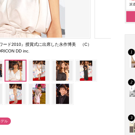
派遣
ード2010』授賞式に出席した永作博美 （C）
ORICON DD inc.
モデル