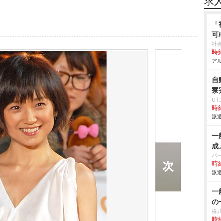
求
「
可
社
時給
アル
自
寮
U
時給
派遣
一
成
パ
時給
派遣
一
の
株
時給