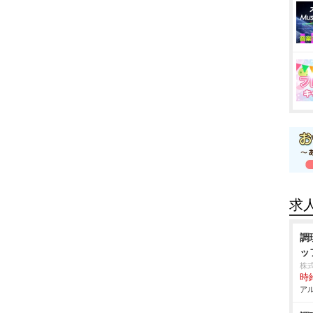
求
調
ッ
株
時給
アル