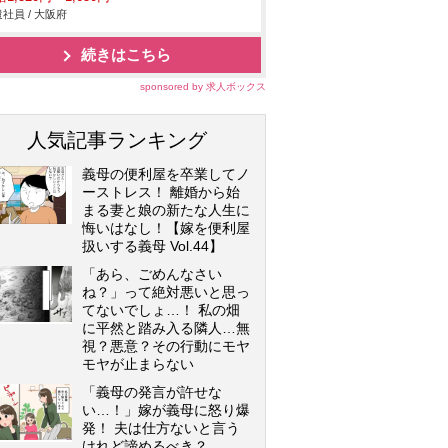
社員 / 大阪府
続きはこちら
sponsored by 求人ボックス
人気記事ランキング
義母の便利屋を卒業してノ
ーストレス！ 離婚から始
まる妻と娘の新たな人生に
悔いはなし！【嫁を便利屋
扱いする義母 Vol.44】
「あら、ごめんなさい
ね？」って絶対悪いと思っ
てないでしょ…！ 私の畑
に平然と踏み入る隣人…無
視？悪意？その行動にモヤ
モヤが止まらない
「義母の発言が許せな
い…！」嫁が義母に怒り爆
発！ 夫は仕方ないと言う
けれど諦めるべき？