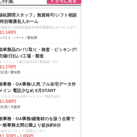
人特集
さらに見る
福祉調理スタッフ」無資格可/シフト相談
/特別養護老人ホーム
会福祉法人桃源堂福祉会/特別養護老人ホーム ちぎり
1,140円
バイト・パート / 愛知県
動車製品のバリ取り・検査・ピッキング/
完備/日払い/工場・製造
Tエージェント株式会社AGT東海第一CU
1,270円
社員 / 愛知県
般事務・OA事務/人気 フル在宅データ作
メイン 電話少なめ 8月START
ーソルエクセルHRパートナーズ株式会社
1,500円
社員 / 大阪府
般事務・OA事務/緩衝材のを扱う企業で
一般事務太間公園より徒歩約8分
式会社ロフティー 採用センター
1,320円～1,650円