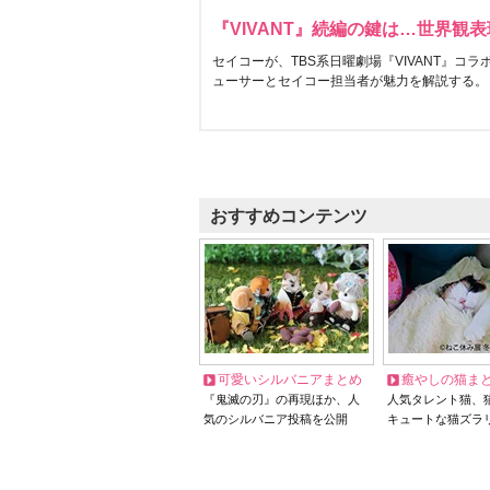
『VIVANT』続編の鍵は…世界観
セイコーが、TBS系日曜劇場『VIVANT』コ
ューサーとセイコー担当者が魅力を解説する。
おすすめコンテンツ
可愛いシルバニアまとめ
癒やしの猫ま
『鬼滅の刃』の再現ほか、人
人気タレント猫、
気のシルバニア投稿を公開
キュートな猫ズラ