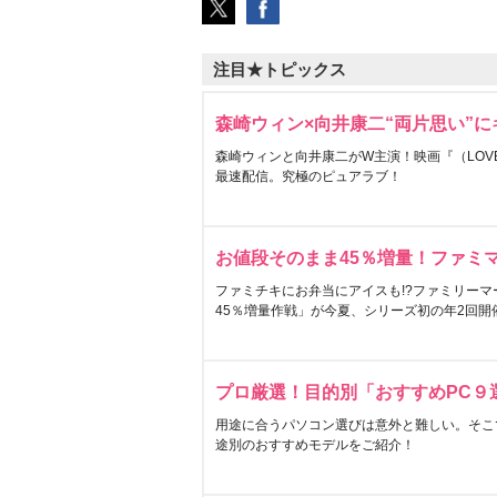
注目★トピックス
森崎ウィン×向井康二“両片思い”
森崎ウィンと向井康二がW主演！映画『（LOVE S
最速配信。究極のピュアラブ！
お値段そのまま45％増量！ファミ
ファミチキにお弁当にアイスも!?ファミリーマ
45％増量作戦」が今夏、シリーズ初の年2回開
プロ厳選！目的別「おすすめPC９
用途に合うパソコン選びは意外と難しい。そこ
途別のおすすめモデルをご紹介！