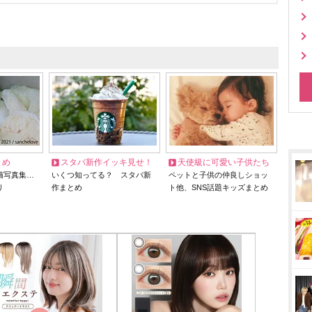
とめ
スタバ新作イッキ見せ！
天使級に可愛い子供たち
猫写真集…
いくつ知ってる？ スタバ新
ペットと子供の仲良しショッ
リ
作まとめ
ト他、SNS話題キッズまとめ