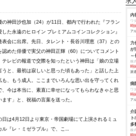
求
内
ワ
の神田沙也加（24）が11日、都内で行われた『フラン
時給
愛した永遠のヒロイン プレミアムコインコレクション』
アル
発表会に出席。先日、タレント・長谷川理恵（37）との
力
が
を認めた俳優で実父の神田正輝（60）についてコメント
～
。テレビの報道で交際を知ったという神田は「娘の立場
株
時給
言うと、最初は寂しいと思った頃もあった」と話した上
派遣
私も、もう成人。ここまでいろんな思い出を守ってくれ
病
で、今は本当に、素直に幸せになってもらわなきゃと思
ワ
時給
います」と、祝福の言葉を送った。
アル
介
ト
日は4月12日より東京・帝国劇場にて上演されるミュ
多
カル『レ・ミゼラブル』で、こ...
株
時給