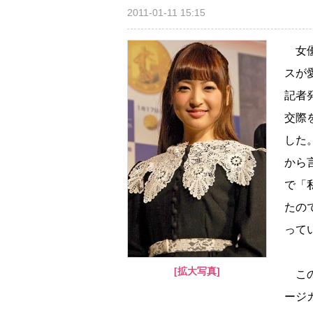
2011-01-11 15:15
女優
スが
記者
交際
した
から
で「
たの
って
[拡大写真]
この
ージ