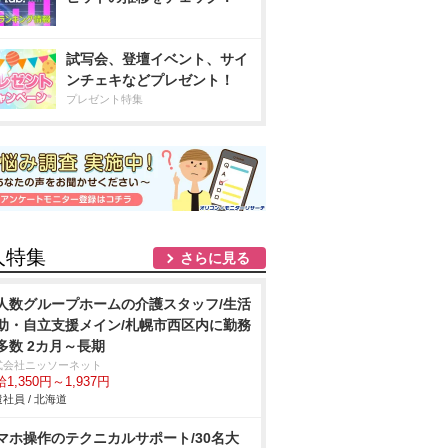
試写会、登壇イベント、サイ
ンチェキなどプレゼント！
プレゼント特集
人特集
さらに見る
人数グループホームの介護スタッフ/生活
助・自立支援メイン/札幌市西区内に勤務
多数 2カ月～長期
式会社ニッソーネット
1,350円～1,937円
社員 / 北海道
マホ操作のテクニカルサポート/30名大