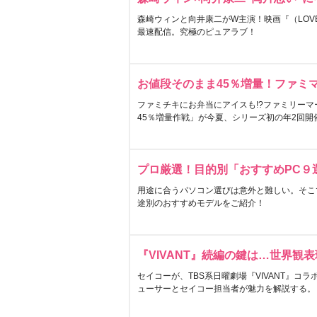
森崎ウィンと向井康二がW主演！映画『（LOVE S
最速配信。究極のピュアラブ！
お値段そのまま45％増量！ファミ
ファミチキにお弁当にアイスも!?ファミリーマ
45％増量作戦」が今夏、シリーズ初の年2回開
プロ厳選！目的別「おすすめPC９
用途に合うパソコン選びは意外と難しい。そこ
途別のおすすめモデルをご紹介！
『VIVANT』続編の鍵は…世界観
セイコーが、TBS系日曜劇場『VIVANT』コ
ューサーとセイコー担当者が魅力を解説する。