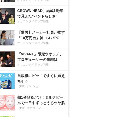
CROWN HEAD、結成1周年
で見えた”バンドらしさ”
オリコンタイアップ特集
【驚愕】メーカー社員が推す
「10万円台」神コスパPC
オリコンタイアップ特集
『VIVANT』限定ウオッチ、
プロデューサーの感想は
オリコンタイアップ特集
自販機にピッ！ですぐに買え
ちゃう
（PR）ジハンピ
朝1分貼るだけ！ミルクピー
ルで一日中ずっとうるツヤ肌
（PR）サボリーノ