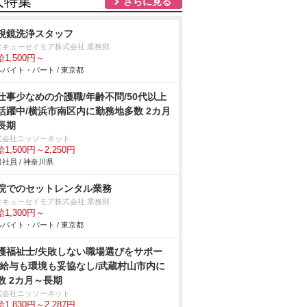
人特集
さらに見る
視鏡洗浄スタッフ
タキューセイモア株式会社 業務部
1,500円～
バイト・パート / 東京都
仕事少なめの介護職/年齢不問/50代以上
活躍中/横浜市南区内に勤務地多数 2カ月
長期
式会社ニッソーネット
1,500円～2,250円
社員 / 神奈川県
院でのセットレンタル業務
タキューセイモア株式会社 業務部
1,300円～
バイト・パート / 東京都
護福祉士/失敗しない職場選びをサポー
/給与も環境も妥協なし/武蔵村山市内に
数 2カ月～長期
式会社ニッソーネット
1,830円～2,287円