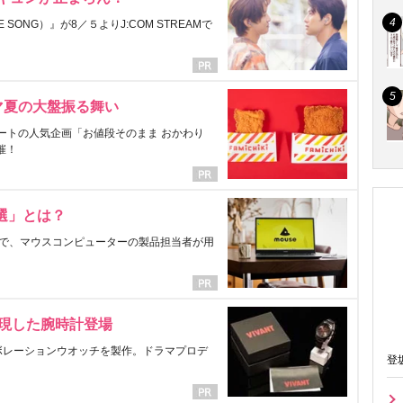
ONG）』が8／５よりJ:COM STREAMで
マ夏の大盤振る舞い
ートの人気企画「お値段そのまま おかわり
催！
選」とは？
で、マウスコンピューターの製品担当者が用
表現した腕時計登場
ラボレーションウオッチを製作。ドラマプロデ
登