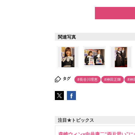
関連写真
タグ
#長谷川理恵
#神田正輝
#神
注目★トピックス
森崎ウィン×向井康二“両片思い”