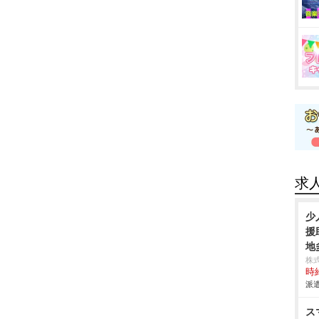
求
少
援
地
株
時給
派遣
ス