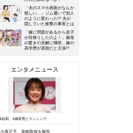
「夫のスマホ画面がなんか
怪しい…」ジム通いで別人
のように変わった!? 夫が
隠していた衝撃の事実とは
「嫁に問題があるから息子
が目移りしたのよ！」義母
の驚きの見解に唖然…嫁の
高学歴が原因だと主張!?
エンタメニュース
坂絵莉、4歳長男とランニング
小原正子、資格取得を報告