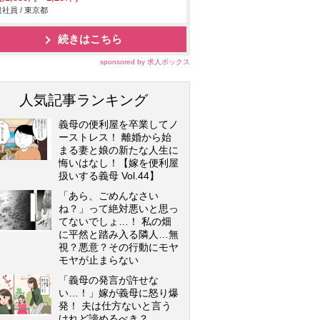
社員 / 東京都
続きはこちら
sponsored by 求人ボックス
人気記事ランキング
義母の便利屋を卒業してノ
ーストレス！ 離婚から始
まる妻と娘の新たな人生に
悔いはなし！【嫁を便利屋
扱いする義母 Vol.44】
「あら、ごめんなさい
ね？」って絶対悪いと思っ
てないでしょ…！ 私の畑
に平然と踏み入る隣人…無
視？悪意？その行動にモヤ
モヤが止まらない
「義母の発言が許せな
い…！」嫁が義母に怒り爆
発！ 夫は仕方ないと言う
けれど諦めるべき？