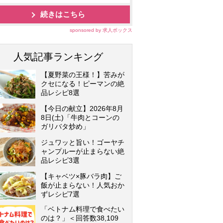
続きはこちら
sponsored by 求人ボックス
人気記事ランキング
【夏野菜の王様！】苦みが
クセになる！ピーマンの絶
品レシピ8選
【今日の献立】2026年8月
8日(土)「牛肉とコーンの
ガリバタ炒め」
ジュワッと旨い！ゴーヤチ
ャンプルーが止まらない絶
品レシピ3選
【キャベツ×豚バラ肉】ご
飯が止まらない！人気おか
ずレシピ7選
「ベトナム料理で食べたい
のは？」＜回答数38,109