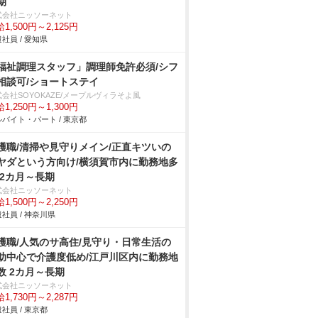
期
式会社ニッソーネット
1,500円～2,125円
社員 / 愛知県
福祉調理スタッフ」調理師免許必須/シフ
相談可/ショートステイ
会社SOYOKAZE/メープルヴィラそよ風
1,250円～1,300円
バイト・パート / 東京都
護職/清掃や見守りメイン/正直キツいの
ヤダという方向け/横須賀市内に勤務地多
 2カ月～長期
式会社ニッソーネット
1,500円～2,250円
社員 / 神奈川県
護職/人気のサ高住/見守り・日常生活の
助中心で介護度低め/江戸川区内に勤務地
数 2カ月～長期
式会社ニッソーネット
1,730円～2,287円
社員 / 東京都