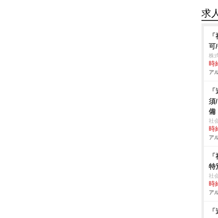
求
「
可
株
時給
アル
「
須
備
社
時給
アル
「
特
社
時給
アル
「