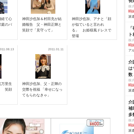
長
株
時給
派遣
婚経て心
神田沙也加＆村田充が結
神田沙也加、アナと「顔
家庭のバ
婚報告 父・神田正輝と
が似ていると言われ
「
笑顔で「見守って」
る」 お姫様風ドレスで
ト
登場
株式
時給
011.08.13
2011.01.11
アル
介
は
数
株
代万里生
神田沙也加、父・正輝の
時給
！ 笑顔
交際を祝福 「幸せになっ
派遣
てもらわなきゃ」
介
補
多
株
時給
派遣