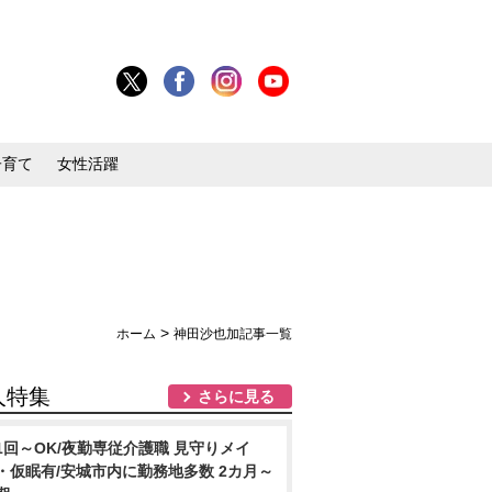
子育て
女性活躍
>
ホーム
神田沙也加記事一覧
人特集
さらに見る
1回～OK/夜勤専従介護職 見守りメイ
・仮眠有/安城市内に勤務地多数 2カ月～