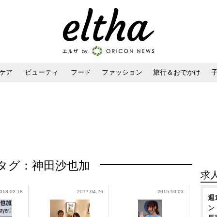
ケア
ビューティ
フード
ファッション
旅行＆おでかけ
ンケア
ダイエット・ボディケア
ヘアスタイル・ヘアアレンジ
タグ：神田沙也加
求
018.02.18
2017.04.26
2015.10.03
週
ン