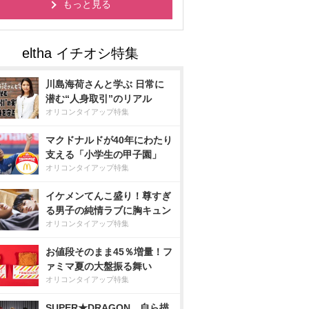
もっと見る
川島海荷さんと学ぶ 日常に
潜む“人身取引”のリアル
オリコンタイアップ特集
マクドナルドが40年にわたり
支える「小学生の甲子園」
オリコンタイアップ特集
イケメンてんこ盛り！尊すぎ
る男子の純情ラブに胸キュン
オリコンタイアップ特集
お値段そのまま45％増量！フ
ァミマ夏の大盤振る舞い
オリコンタイアップ特集
SUPER★DRAGON、自ら描