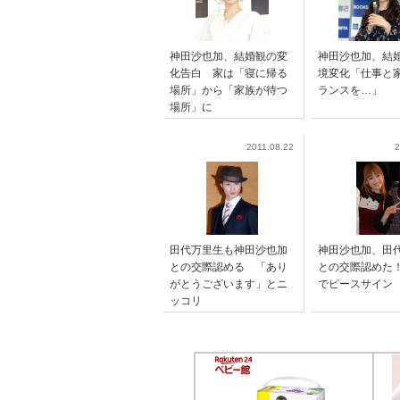
神田沙也加、結婚観の変
神田沙也加、結
化告白 家は「寝に帰る
境変化「仕事と
場所」から「家族が待つ
ランスを…」
場所」に
2011.08.22
2
田代万里生も神田沙也加
神田沙也加、田
との交際認める 「あり
との交際認めた
がとうございます」とニ
でピースサイン
ッコリ