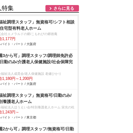
人特集
さらに見る
福祉調理スタッフ」無資格可/シフト相談
/住宅型有料老人ホーム
式会社エメラルドの郷/こもれびの郷徳庵
1,177円
バイト・パート / 大阪府
週3から可」調理スタッフ/調理師免許必
/日勤のみ/介護老人保健施設/社会保障完
会福祉法人成晃会/老人保健施設 老健ひかり
1,180円～1,200円
バイト・パート / 大阪府
福祉調理スタッフ」無資格可/日勤のみ/
別養護老人ホーム
会福祉法人ほうえい会/特別養護老人ホーム 栄光の杜
1,243円～
バイト・パート / 東京都
週2から可」調理スタッフ/無資格可/日勤