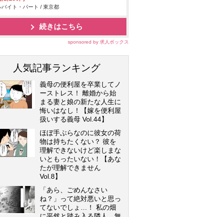
バイト・パート / 東京都
続きはこちら
sponsored by 求人ボックス
人気記事ランキング
義母の便利屋を卒業してノ
ーストレス！ 離婚から始
まる妻と娘の新たな人生に
悔いはなし！【嫁を便利屋
扱いする義母 Vol.44】
ほぼ手ぶらなのに彼女の荷
物は持ちたくない？ 彼を
理解できないけど楽しまな
いともったいない！【あな
たが理解できません
Vol.8】
「あら、ごめんなさい
ね？」って絶対悪いと思っ
てないでしょ…！ 私の畑
に平然と踏み入る隣人…無