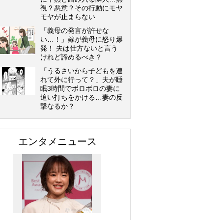
視？悪意？その行動にモヤ
モヤが止まらない
「義母の発言が許せな
い…！」嫁が義母に怒り爆
発！ 夫は仕方ないと言う
けれど諦めるべき？
「うるさいから子どもを連
れて外に行って？」夫が睡
眠3時間でボロボロの妻に
追い打ちをかける…妻の反
撃なるか？
エンタメニュース