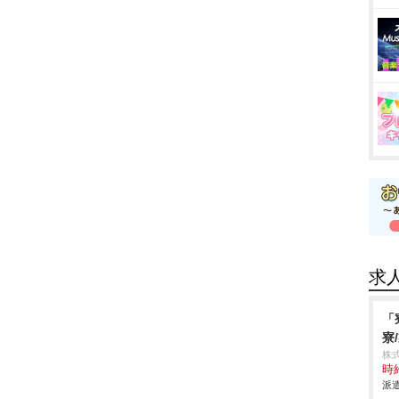
求
「
寮
株
時給
派遣