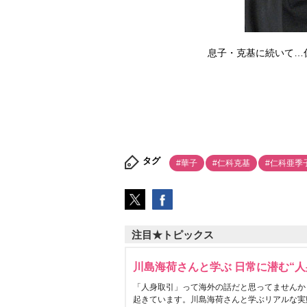
息子・克基に続いて…仁科
タグ
#華子
#仁科克基
#仁科亜季
注目★トピックス
川島海荷さんと学ぶ 日常に潜む“人
「人身取引」って海外の話だと思ってませんか
起きています。川島海荷さんと学ぶリアルな実