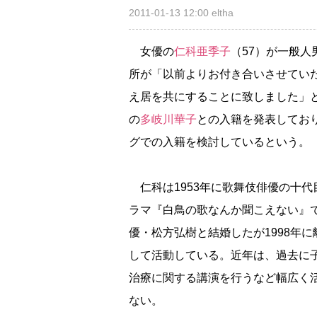
2011-01-13 12:00
eltha
女優の
仁科亜季子
（57）が一般人
所が「以前よりお付き合いさせてい
え居を共にすることに致しました」と
の
多岐川華子
との入籍を発表してお
グでの入籍を検討しているという。
仁科は1953年に歌舞伎俳優の十代
ラマ『白鳥の歌なんか聞こえない』で
優・松方弘樹と結婚したが1998年
して活動している。近年は、過去に
治療に関する講演を行うなど幅広く
ない。