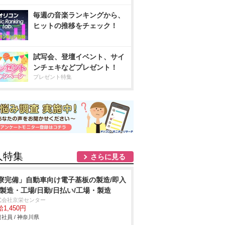
毎週の音楽ランキングから、
ヒットの推移をチェック！
試写会、登壇イベント、サイ
ンチェキなどプレゼント！
プレゼント特集
人特集
さらに見る
寮完備」自動車向け電子基板の製造/即入
/製造・工場/日勤/日払い/工場・製造
式会社京栄センター
1,450円
社員 / 神奈川県