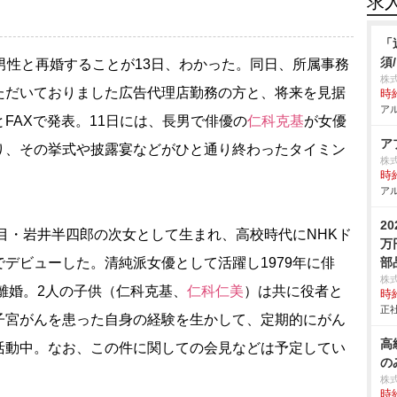
求
「
須
男性と再婚することが13日、わかった。同日、所属事務
株式
ただいておりました広告代理店勤務の方と、将来を見据
時給
アル
FAXで発表。11日には、長男で俳優の
仁科克基
が女優
ア
り、その挙式や披露宴などがひと通り終わったタイミン
株
時給
アル
2
目・岩井半四郎の次女として生まれ、高校時代にNHKド
万
デビューした。清純派女優として活躍し1979年に俳
部
株
に離婚。2人の子供（仁科克基、
仁科仁美
）は共に役者と
時給
正社
子宮がんを患った自身の経験を生かして、定期的にがん
高
活動中。なお、この件に関しての会見などは予定してい
の
株
時給