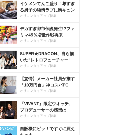
イケメンてんこ盛り！尊すぎ
る男子の純情ラブに胸キュン
オリコンタイアップ特集
デカすぎ都市伝説発生!?ファ
ミマ45％増量作戦再来
オリコンタイアップ特集
SUPER★DRAGON、自ら描
いた”レトロフューチャー”
オリコンタイアップ特集
【驚愕】メーカー社員が推す
「10万円台」神コスパPC
オリコンタイアップ特集
『VIVANT』限定ウオッチ、
プロデューサーの感想は
オリコンタイアップ特集
自販機にピッ！ですぐに買え