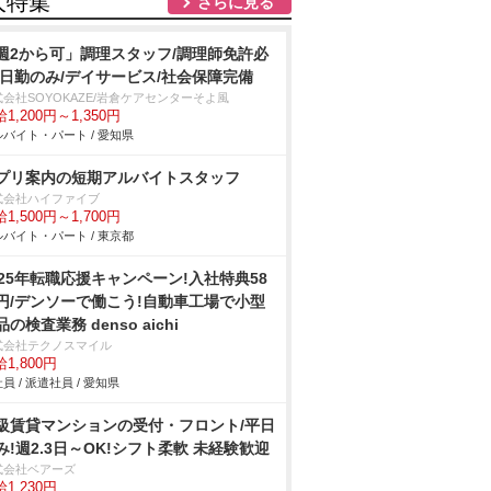
人特集
さらに見る
週2から可」調理スタッフ/調理師免許必
/日勤のみ/デイサービス/社会保障完備
会社SOYOKAZE/岩倉ケアセンターそよ風
1,200円～1,350円
バイト・パート / 愛知県
プリ案内の短期アルバイトスタッフ
式会社ハイファイブ
1,500円～1,700円
バイト・パート / 東京都
025年転職応援キャンペーン!入社特典58
円/デンソーで働こう!自動車工場で小型
品の検査業務 denso aichi
式会社テクノスマイル
1,800円
員 / 派遣社員 / 愛知県
級賃貸マンションの受付・フロント/平日
み!週2.3日～OK!シフト柔軟 未経験歓迎
式会社ベアーズ
1,230円