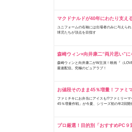
マクドナルドが40年にわたり支え
ユニフォームの右袖には出場者のみに与えられ
球児たちが頂点を目指す
森崎ウィン×向井康二“両片思い”
森崎ウィンと向井康二がW主演！映画『（LOVE S
最速配信。究極のピュアラブ！
お値段そのまま45％増量！ファミ
ファミチキにお弁当にアイスも!?ファミリーマ
45％増量作戦」が今夏、シリーズ初の年2回開
プロ厳選！目的別「おすすめPC９