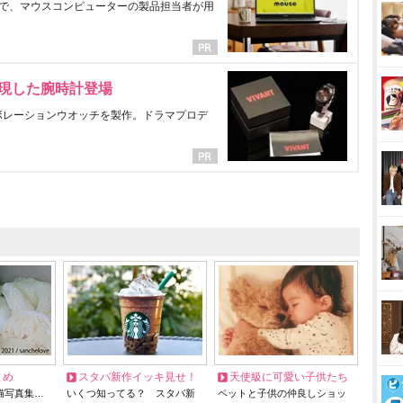
で、マウスコンピューターの製品担当者が用
表現した腕時計登場
ラボレーションウオッチを製作。ドラマプロデ
とめ
スタバ新作イッキ見せ！
天使級に可愛い子供たち
猫写真集…
いくつ知ってる？ スタバ新
ペットと子供の仲良しショッ