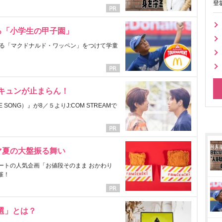
登
る「小学生の甲子園」
る「マクドナルド・ワッペン」をつけて学童
にキュンが止まらん！
ONG）』が8／５よりJ:COM STREAMで
マ夏の大盤振る舞い
ートの人気企画「お値段そのまま おかわり
催！
選」とは？