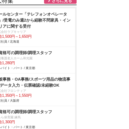
人特集
さらに見る
ールセンター「テレフォンオペレータ
」/受電のみ週2から経験不問家具・イン
リアに関する受付
式会社ラブキャリア
1,500円～1,650円
社員 / 北海道
資格可の調理師/調理スタッフ
別養護老人ホーム和光園
1,280円
バイト・パート / 東京都
般事務・OA事務/スポーツ用品の物流事
/データ入力・伝票確認/未経験OK
式会社フロンティア
1,350円～1,550円
社員 / 大阪府
資格可の調理師/調理スタッフ
らら保育園 練馬
1,300円
バイト・パート / 東京都