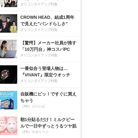
オリコンタイアップ特集
CROWN HEAD、結成1周年
で見えた”バンドらしさ”
オリコンタイアップ特集
【驚愕】メーカー社員が推す
「10万円台」神コスパPC
オリコンタイアップ特集
一番似合う登場人物は…
『VIVANT』限定ウオッチ
オリコンタイアップ特集
自販機にピッ！ですぐに買え
ちゃう
（PR）ジハンピ
朝1分貼るだけ！ミルクピー
ルで一日中ずっとうるツヤ肌
（PR）サボリーノ