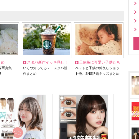
とめ
スタバ新作イッキ見せ！
天使級に可愛い子供たち
猫写真集…
いくつ知ってる？ スタバ新
ペットと子供の仲良しショッ
リ
作まとめ
ト他、SNS話題キッズまとめ