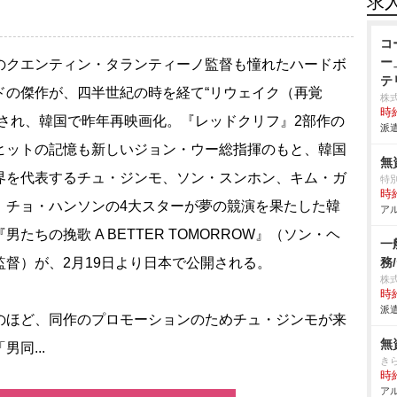
求
コ
ー
クエンティン・タランティーノ監督も憧れたハードボ
テ
ドの傑作が、四半世紀の時を経て“リウェイク（再覚
株
時給
”され、韓国で昨年再映画化。『レッドクリフ』2部作の
派遣
ヒットの記憶も新しいジョン・ウー総指揮のもと、韓国
無
界を代表するチュ・ジンモ、ソン・スンホン、キム・ガ
特
時給
、チョ・ハンソンの4大スターが夢の競演を果たした韓
アル
男たちの挽歌 A BETTER TOMORROW』（ソン・ヘ
一
監督）が、2月19日より日本で公開される。
務
株
時給
派遣
ほど、同作のプロモーションのためチュ・ジンモが来
無
男同...
き
時給
アル