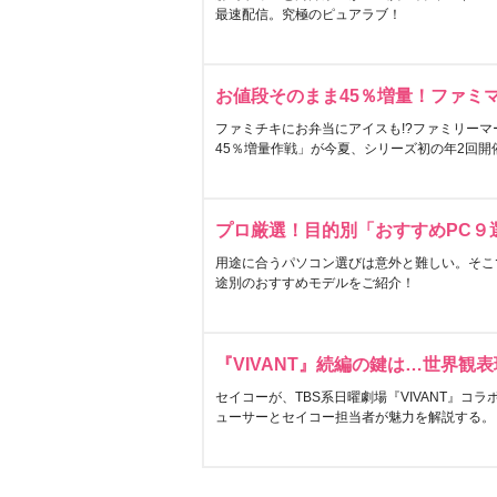
最速配信。究極のピュアラブ！
お値段そのまま45％増量！ファミ
ファミチキにお弁当にアイスも!?ファミリーマ
45％増量作戦」が今夏、シリーズ初の年2回開
プロ厳選！目的別「おすすめPC９
用途に合うパソコン選びは意外と難しい。そこ
途別のおすすめモデルをご紹介！
『VIVANT』続編の鍵は…世界観
セイコーが、TBS系日曜劇場『VIVANT』コ
ューサーとセイコー担当者が魅力を解説する。