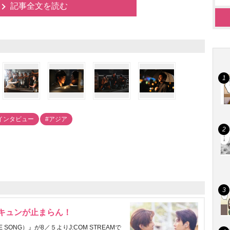
記事全文を読む
インタビュー
#アジア
にキュンが止まらん！
ONG）』が8／５よりJ:COM STREAMで