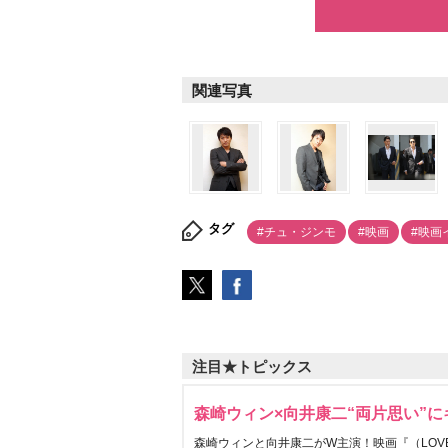
関連写真
タグ
#チュ・ジンモ
#映画
#映画
注目★トピックス
森崎ウィン×向井康二“両片思い”
森崎ウィンと向井康二がW主演！映画『（LOVE S