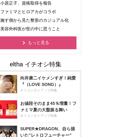
小原正子、資格取得を報告
ファミマとヒロアカがコラボ
施す側から見た整形のカジュアル化
美容外科医が世の中に思うこと
もっと見る
向井康二イケメンすぎ！純愛
『（LOVE SONG）』
オリコンタイアップ特集
お値段そのまま45％増量！フ
ァミマ夏の大盤振る舞い
オリコンタイアップ特集
SUPER★DRAGON、自ら描
いた”レトロフューチャー”