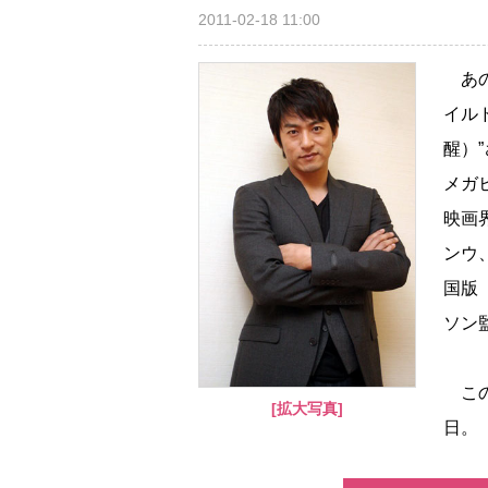
2011-02-18 11:00
あの
イル
醒）
メガ
映画
ンウ
国版『
ソン
この
[拡大写真]
日。「