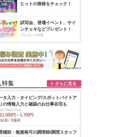
ヒットの推移をチェック！
試写会、登壇イベント、サイ
ンチェキなどプレゼント！
プレゼント特集
人特集
さらに見る
ータ入力・タイピング/スポットバイトア
リの情報入力と確認のお仕事在宅も
eer Place Plus
1,500円～1,700円
社員 / 大阪府
理補助・無資格可の調理師/調理スタッフ