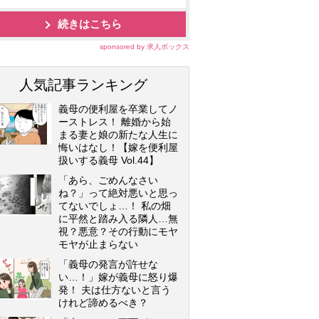
続きはこちら
sponsored by 求人ボックス
人気記事ランキング
義母の便利屋を卒業してノ
ーストレス！ 離婚から始
まる妻と娘の新たな人生に
悔いはなし！【嫁を便利屋
扱いする義母 Vol.44】
「あら、ごめんなさい
ね？」って絶対悪いと思っ
てないでしょ…！ 私の畑
に平然と踏み入る隣人…無
視？悪意？その行動にモヤ
モヤが止まらない
「義母の発言が許せな
い…！」嫁が義母に怒り爆
発！ 夫は仕方ないと言う
けれど諦めるべき？