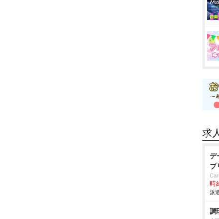
求
デ
プ
Car
時給
派遣
調