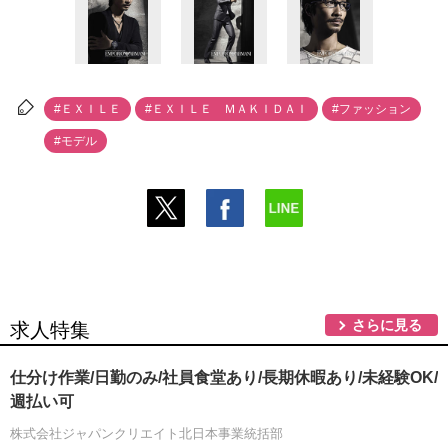
#ＥＸＩＬＥ
#ＥＸＩＬＥ ＭＡＫＩＤＡＩ
#ファッション
#モデル
さらに見る
求人特集
仕分け作業/日勤のみ/社員食堂あり/長期休暇あり/未経験OK/
週払い可
株式会社ジャパンクリエイト北日本事業統括部