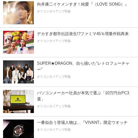
向井康二イケメンすぎ！純愛『（LOVE SONG）』
オリコンタイアップ特集
デカすぎ都市伝説発生!?ファミマ45％増量作戦再来
オリコンタイアップ特集
SUPER★DRAGON、自ら描いた”レトロフューチャ
ー”
オリコンタイアップ特集
パソコンメーカー社員が本気で選ぶ「10万円台PC3
選」
オリコンタイアップ特集
一番似合う登場人物は…『VIVANT』限定ウオッチ
オリコンタイアップ特集