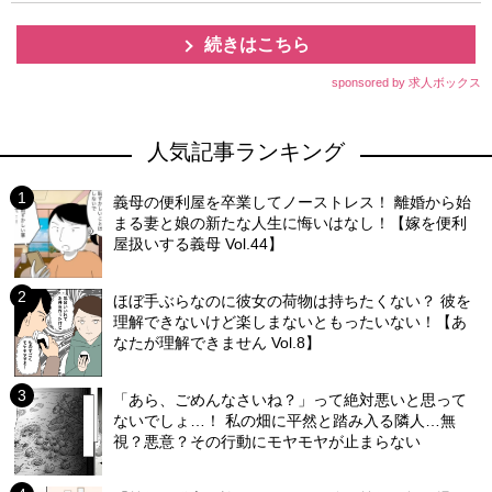
続きはこちら
sponsored by 求人ボックス
人気記事ランキング
義母の便利屋を卒業してノーストレス！ 離婚から始
まる妻と娘の新たな人生に悔いはなし！【嫁を便利
屋扱いする義母 Vol.44】
ほぼ手ぶらなのに彼女の荷物は持ちたくない？ 彼を
理解できないけど楽しまないともったいない！【あ
なたが理解できません Vol.8】
「あら、ごめんなさいね？」って絶対悪いと思って
ないでしょ…！ 私の畑に平然と踏み入る隣人…無
視？悪意？その行動にモヤモヤが止まらない