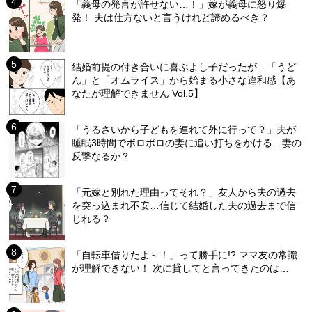
「義母の発言が許せない…！」嫁が義母に怒り爆
発！ 夫は仕方ないと言うけれど諦めるべき？
結婚前提の付き合いに喜ぶよし子だったが…「うど
ん」と「オムライス」から始まる小さな違和感【あ
なたが理解できません Vol.5】
「うるさいから子どもを連れて外に行って？」夫が
睡眠3時間でボロボロの妻に追い打ちをかける…妻の
反撃なるか？
「元嫁と別れた理由ってそれ？」友人から夫の過去
を突っ込まれ不安…信じて結婚した夫の過去まで信
じれる？
「自転車借りたよ～！」って勝手に!? ママ友の常識
が理解できない！ 次に貸してと言ってきたのは…