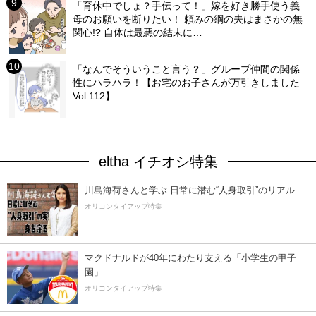
「育休中でしょ？手伝って！」嫁を好き勝手使う義
母のお願いを断りたい！ 頼みの綱の夫はまさかの無
関心!? 自体は最悪の結末に…
「なんでそういうこと言う？」グループ仲間の関係
性にハラハラ！【お宅のお子さんが万引きしました
Vol.112】
eltha イチオシ特集
川島海荷さんと学ぶ 日常に潜む“人身取引”のリアル
オリコンタイアップ特集
マクドナルドが40年にわたり支える「小学生の甲子
園」
オリコンタイアップ特集