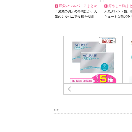
可愛いシルバニアまとめ
癒やしの猫ま
『鬼滅の刃』の再現ほか、人
人気タレント猫、
気のシルバニア投稿を公開
キュートな猫ズラ
P R