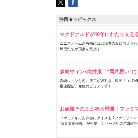
注目★トピックス
マクドナルドが40年にわたり支え
ユニフォームの右袖には出場者のみに与えられ
球児たちが頂点を目指す
森崎ウィン×向井康二“両片思い”
森崎ウィンと向井康二がW主演！映画『（LOVE S
最速配信。究極のピュアラブ！
お値段そのまま45％増量！ファミ
ファミチキにお弁当にアイスも!?ファミリーマ
45％増量作戦」が今夏、シリーズ初の年2回開