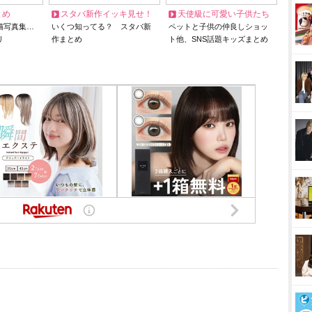
とめ
スタバ新作イッキ見せ！
天使級に可愛い子供たち
猫写真集…
いくつ知ってる？ スタバ新
ペットと子供の仲良しショッ
リ
作まとめ
ト他、SNS話題キッズまとめ