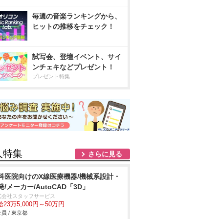
毎週の音楽ランキングから、
ヒットの推移をチェック！
試写会、登壇イベント、サイ
ンチェキなどプレゼント！
プレゼント特集
人特集
さらに見る
科医院向けのX線医療機器/機械系設計・
発/メーカー/AutoCAD「3D」
式会社スタッフサービス
23万5,000円～50万円
員 / 東京都