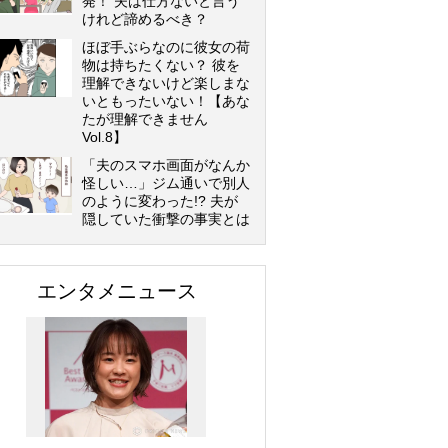
発！ 夫は仕方ないと言う
けれど諦めるべき？
ほぼ手ぶらなのに彼女の荷
物は持ちたくない？ 彼を
理解できないけど楽しまな
いともったいない！【あな
たが理解できません
Vol.8】
「夫のスマホ画面がなんか
怪しい…」ジム通いで別人
のように変わった!? 夫が
隠していた衝撃の事実とは
エンタメニュース