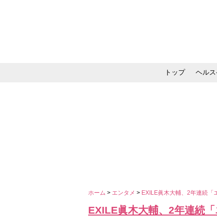
トップ
ヘルス
メイク・コスメ・スキ
ホーム
>
エンタメ
>
EXILE眞木大輔、2年連続
EXILE眞木大輔、2年連