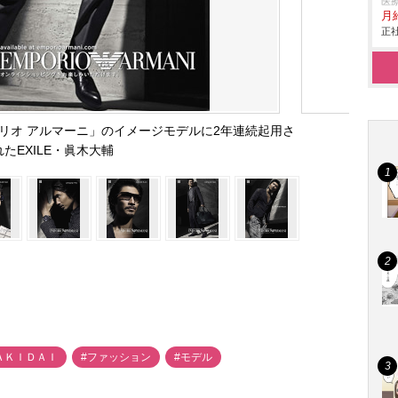
医
月
正社
リオ アルマーニ」のイメージモデルに2年連続起用さ
れたEXILE・眞木大輔
ＡＫＩＤＡＩ
#ファッション
#モデル