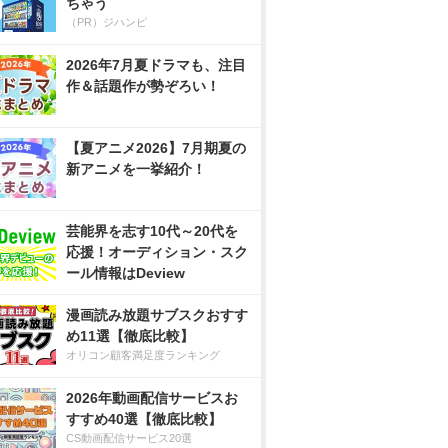
ちゃう
（PR）ジハンピ
2026年7月夏ドラマも、注目
作＆話題作が勢ぞろい！
【夏アニメ2026】7月期夏の
新アニメを一挙紹介！
芸能界を志す10代～20代を
応援！オーディション・スク
ール情報はDeview
漫画読み放題サブスクおすす
め11選【徹底比較】
オリコン顧客満足度ランキング
2026年動画配信サービスお
すすめ40選【徹底比較】
CS動画配信サービス20選