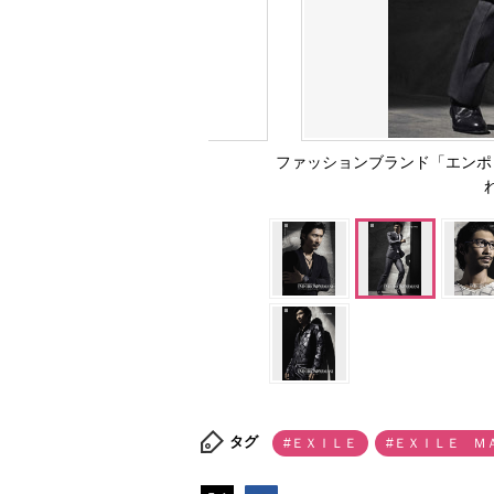
ファッションブランド「エンポ
タグ
#ＥＸＩＬＥ
#ＥＸＩＬＥ Ｍ