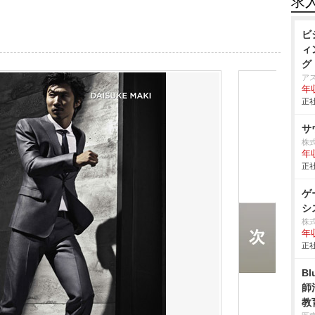
求
ビ
ィ
グ
ア
年
正社
サ
株
年
正社
ゲ
シ
株
年
正社
B
師
教