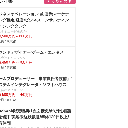
人特集
さらに見る
ジネスオペレーション 兼 営業マーケテ
ング推進/経営/ビジネスコンサルティン
・シンクタンク
スタミューゼ株式会社
収500万円～800万円
員 / 東京都
ウンドデザイナー/ゲーム・エンタメ
式会社トイロジック
収450万円～700万円
員 / 東京都
ームプロデューサー「事業責任者候補」/
ステムインテグレータ・ソフトハウス
式会社アピリッツ
収500万円～750万円
員 / 東京都
luebank限定特典/1次面接免除!/男性看護
活躍中/美容未経験歓迎/年休120日以上/
育体制