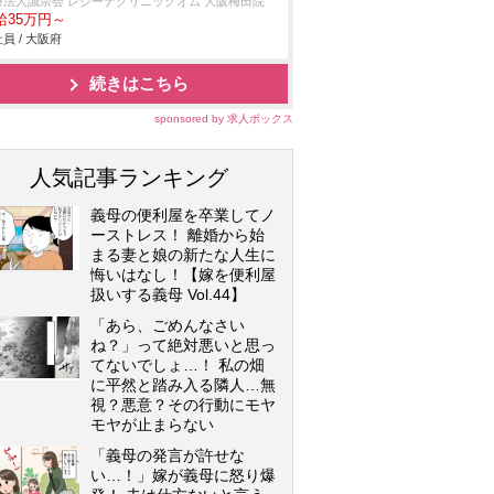
療法人誠崇会 レジーナクリニックオム 大阪梅田院
給35万円～
員 / 大阪府
続きはこちら
sponsored by 求人ボックス
人気記事ランキング
義母の便利屋を卒業してノ
ーストレス！ 離婚から始
まる妻と娘の新たな人生に
悔いはなし！【嫁を便利屋
扱いする義母 Vol.44】
「あら、ごめんなさい
ね？」って絶対悪いと思っ
てないでしょ…！ 私の畑
に平然と踏み入る隣人…無
視？悪意？その行動にモヤ
モヤが止まらない
「義母の発言が許せな
い…！」嫁が義母に怒り爆