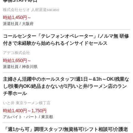
事務STAFF即日
株式会社セリオ 人材派遣sacaso
時給1,450円～
派遣社員 / 大阪府
コールセンター「テレフォンオペレーター」/ノルマ無 研修
付きで未経験から始められるインサイドセールス
アデコ株式会社
時給1,650円～
派遣社員 / 神奈川県
主婦さん活躍中のホールスタッフ!週1日～&3h～OK/残業な
し/扶養内OK/絶品まかないが1円/いと井/ラーメン店のラン
チ帯ホール
いと井 東京ラーメン横丁店
時給1,400円～1,750円
アルバイト・パート / 東京都
「週1から可」調理スタッフ/無資格可/シフト相談可/介護老