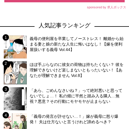
sponsored by 求人ボックス
人気記事ランキング
義母の便利屋を卒業してノーストレス！ 離婚から始
まる妻と娘の新たな人生に悔いはなし！【嫁を便利
屋扱いする義母 Vol.44】
ほぼ手ぶらなのに彼女の荷物は持ちたくない？ 彼を
理解できないけど楽しまないともったいない！【あ
なたが理解できません Vol.8】
「あら、ごめんなさいね？」って絶対悪いと思って
ないでしょ…！ 私の畑に平然と踏み入る隣人…無
視？悪意？その行動にモヤモヤが止まらない
「義母の発言が許せない…！」嫁が義母に怒り爆
発！ 夫は仕方ないと言うけれど諦めるべき？