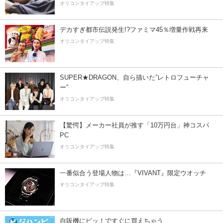
オリコンタイアップ特集
デカすぎ都市伝説発生!?ファミマ45％増量作戦再来
オリコンタイアップ特集
SUPER★DRAGON、自ら描いた”レトロフューチャ
ー”
オリコンタイアップ特集
【驚愕】メーカー社員が推す「10万円台」神コスパ
PC
オリコンタイアップ特集
一番似合う登場人物は…『VIVANT』限定ウオッチ
オリコンタイアップ特集
自販機にピッ！ですぐに買えちゃう