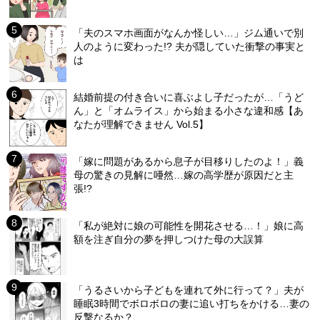
「夫のスマホ画面がなんか怪しい…」ジム通いで別
人のように変わった!? 夫が隠していた衝撃の事実と
は
結婚前提の付き合いに喜ぶよし子だったが…「うど
ん」と「オムライス」から始まる小さな違和感【あ
なたが理解できません Vol.5】
「嫁に問題があるから息子が目移りしたのよ！」義
母の驚きの見解に唖然…嫁の高学歴が原因だと主
張!?
「私が絶対に娘の可能性を開花させる…！」娘に高
額を注ぎ自分の夢を押しつけた母の大誤算
「うるさいから子どもを連れて外に行って？」夫が
睡眠3時間でボロボロの妻に追い打ちをかける…妻の
反撃なるか？