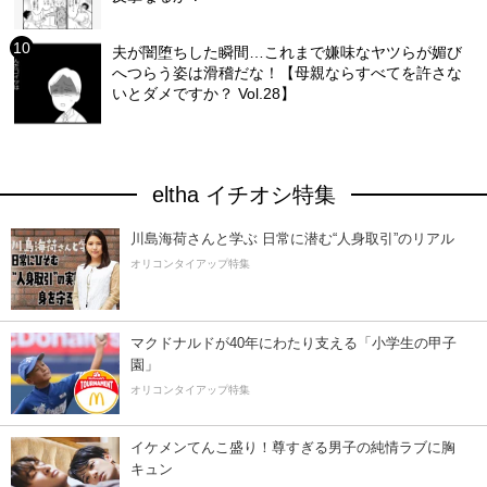
夫が闇堕ちした瞬間…これまで嫌味なヤツらが媚び
へつらう姿は滑稽だな！【母親ならすべてを許さな
いとダメですか？ Vol.28】
eltha イチオシ特集
川島海荷さんと学ぶ 日常に潜む“人身取引”のリアル
オリコンタイアップ特集
マクドナルドが40年にわたり支える「小学生の甲子
園」
オリコンタイアップ特集
イケメンてんこ盛り！尊すぎる男子の純情ラブに胸
キュン