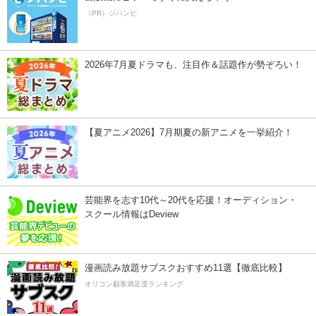
（PR）ジハンピ
2026年7月夏ドラマも、注目作＆話題作が勢ぞろい！
【夏アニメ2026】7月期夏の新アニメを一挙紹介！
芸能界を志す10代～20代を応援！オーディション・
スクール情報はDeview
漫画読み放題サブスクおすすめ11選【徹底比較】
オリコン顧客満足度ランキング